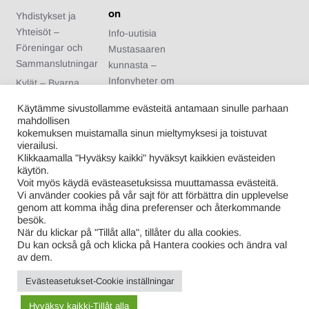
on
Yhdistykset ja
Yhteisöt –
Info-uutisia
Föreningar och
Mustasaaren
Sammanslutningar
kunnasta –
Infonyheter om
Kylät – Byarna
Korsholms
Urheiluseurat –
Käytämme sivustollamme evästeitä antamaan sinulle parhaan
kommun
Idrottsföreningar
mahdollisen
Arvonnan säännöt
kokemuksen muistamalla sinun mieltymyksesi ja toistuvat
Nuoriso- ja
vierailusi.
– Regler för
kotiseutuyhdistykse
Klikkaamalla "Hyväksy kaikki" hyväksyt kaikkien evästeiden
tävlingen
t – Ungdoms- och
käytön.
Voit myös käydä evästeasetuksissa muuttamassa evästeitä.
hembygdsförening
Vi använder cookies på vår sajt för att förbättra din upplevelse
ar
genom att komma ihåg dina preferenser och återkommande
besök.
Kuntalaiset –
När du klickar på "Tillåt alla", tillåter du alla cookies.
Kommuninvånare
Du kan också gå och klicka på Hantera cookies och ändra val
av dem.
Evästeasetukset-Cookie inställningar
Proudly powered by WordPress
|
Theme: Info-Mustasaari-
Korsholm.fi
|
By
ThemeSpiral.com.
Hyväksy kaikki-Tillåt alla