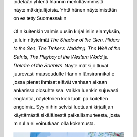
pidetään yhtenä Irlannin merkittävimmistä
näytelmäkirjailijoista. Yhtä hänen näytelmistään
on esitetty Suomessakin.
Olin kuitenkin valmis uusiin kirjallisiin elämyksiin,
The Shadow of the Glen, Riders
ja luin näytelmät
to the Sea, The Tinker’s Wedding. The Well of the
Saints, The Playboy of the Western World
ja
Deirdre of the Sorrows
. Näytelmät sijoittuvat
juurevasti maaseudulle Irlannin länsirannikolle,
jossa pienet ihmiset elävät vanhaan aikaan
ankarissa olosuhteissa. Vaikka luenkin sujuvasti
englantia, näytelmien kieli tuotti paikoitellen
ongelmia. Syy niihin selvisi luettuani kirjailijan
käyttämästä sikäläisestä paikallismurteesta, josta
minulla ei voinutkaan olla kokemusta.