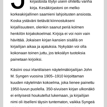
kirjastosta löytyi usein ohitettu vanha
kirja. Kesäkirjastoni on melko
korkeakirjallinen saamieni lahjoitusten ansiosta.
Koska ystäväni tietävät kiinnostukseni
kirjallisuuteen, olenkin saanut periä kolmen
henkilön kirjakokoelmat. Kirjoja ei voi noin vain
hävittää. Jokaisen kirjan kansien sisällä on
kirjailijan aikaa ja ajatuksia. Nykyään voi olla
kokonaan toinen juttu, jos tekoälyn tuotoksia
painetaan kirjoiksi.
Käsiini osui irlantilaisen näytelmäkirjailijan John
M. Syngen vuosina 1905–1910 kirjoittaman
kuuden näytelmän kokoelma, joka lienee painettu
1950-luvun puolella. 350-sivuisen kirjan ulkonäkö
ei erityisesti houkutellut lukemaan, ja kirjailijan
nimi oli itselleni täysin tuntematon, vaikka Syngeä