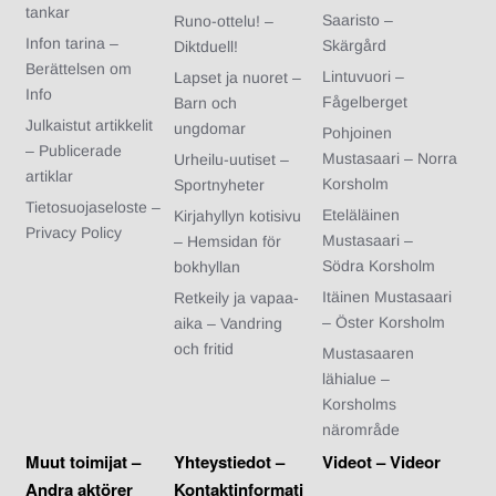
tankar
Saaristo –
Runo-ottelu! –
Infon tarina –
Skärgård
Diktduell!
Berättelsen om
Lintuvuori –
Lapset ja nuoret –
Info
Fågelberget
Barn och
Julkaistut artikkelit
ungdomar
Pohjoinen
– Publicerade
Mustasaari – Norra
Urheilu-uutiset –
artiklar
Korsholm
Sportnyheter
Tietosuojaseloste –
Eteläläinen
Kirjahyllyn kotisivu
Privacy Policy
Mustasaari –
– Hemsidan för
Södra Korsholm
bokhyllan
Itäinen Mustasaari
Retkeily ja vapaa-
– Öster Korsholm
aika – Vandring
och fritid
Mustasaaren
lähialue –
Korsholms
närområde
Muut toimijat –
Yhteystiedot –
Videot – Videor
Andra aktörer
Kontaktinformati