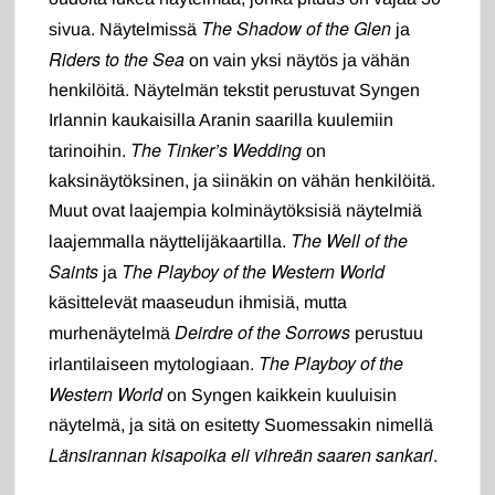
The Shadow of the Glen
sivua. Näytelmissä
ja
Riders to the Sea
on vain yksi näytös ja vähän
henkilöitä. Näytelmän tekstit perustuvat Syngen
Irlannin kaukaisilla Aranin saarilla kuulemiin
The Tinker’s Wedding
tarinoihin.
on
kaksinäytöksinen, ja siinäkin on vähän henkilöitä.
Muut ovat laajempia kolminäytöksisiä näytelmiä
The Well of the
laajemmalla näyttelijäkaartilla.
Saints
The Playboy of the Western World
ja
käsittelevät maaseudun ihmisiä, mutta
Deirdre of the Sorrows
murhenäytelmä
perustuu
The Playboy of the
irlantilaiseen mytologiaan.
Western World
on Syngen kaikkein kuuluisin
näytelmä, ja sitä on esitetty Suomessakin nimellä
Länsirannan kisapoika eli vihreän saaren sankari
.