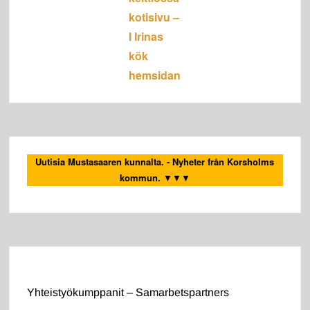
kotisivu –
I Irinas
kök
hemsidan
Uutisia Mustasaaren kunnalta. - Nyheter från Korsholms
kommun.
▼▼▼
Yhteistyökumppanit – Samarbetspartners