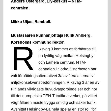
Anders Östergård, Ely-keskus – NTM-
centralen.
Mikko Uljas, Ramboll.
Mustasaaren kunnanjohtaja Rurik Ahlberg,
Korsholms kommundirektör.
R
iksväg 3 kommer att förbättras till
en fyrfilig väg mellan Helsingby
och Laihela centrum. NTM-
centralen i Södra Österbotten har
valt förbättringsalternativet 3a av flera alternativ i
miljökonsekvensbedömningen. Riksväg 3 är en av
Finlands viktigaste huvudvägförbindelser och hör
till det europeiska TEN-T trafiknätverket, på vilket
väghållaren måste trygga smidig och säker trafik.
Avsnittet Helsingby-Laihela spelar en stor roll för