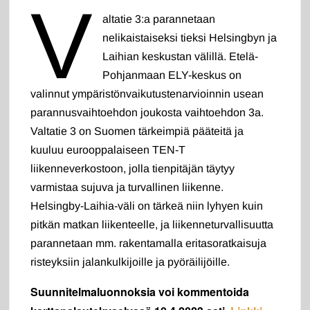
V
altatie 3:a parannetaan
nelikaistaiseksi tieksi Helsingbyn ja
Laihian keskustan välillä. Etelä-
Pohjanmaan ELY-keskus on
valinnut ympäristönvaikutustenarvioinnin usean
parannusvaihtoehdon joukosta vaihtoehdon 3a.
Valtatie 3 on Suomen tärkeimpiä pääteitä ja
kuuluu eurooppalaiseen TEN-T
liikenneverkostoon, jolla tienpitäjän täytyy
varmistaa sujuva ja turvallinen liikenne.
Helsingby-Laihia-väli on tärkeä niin lyhyen kuin
pitkän matkan liikenteelle, ja liikenneturvallisuutta
parannetaan mm. rakentamalla eritasoratkaisuja
risteyksiin jalankulkijoille ja pyöräilijöille.
Suunnitelmaluonnoksia voi kommentoida