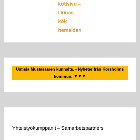
kotisivu –
I Irinas
kök
hemsidan
Uutisia Mustasaaren kunnalta. - Nyheter från Korsholms
kommun.
▼▼▼
Yhteistyökumppanit – Samarbetspartners