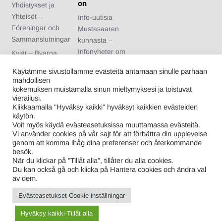
on
Yhdistykset ja
Yhteisöt –
Info-uutisia
Föreningar och
Mustasaaren
Sammanslutningar
kunnasta –
Infonyheter om
Kylät – Byarna
Korsholms
Urheiluseurat –
Käytämme sivustollamme evästeitä antamaan sinulle parhaan
kommun
Idrottsföreningar
mahdollisen
Arvonnan säännöt
kokemuksen muistamalla sinun mieltymyksesi ja toistuvat
Nuoriso- ja
vierailusi.
– Regler för
kotiseutuyhdistykse
Klikkaamalla "Hyväksy kaikki" hyväksyt kaikkien evästeiden
tävlingen
t – Ungdoms- och
käytön.
Voit myös käydä evästeasetuksissa muuttamassa evästeitä.
hembygdsförening
Vi använder cookies på vår sajt för att förbättra din upplevelse
ar
genom att komma ihåg dina preferenser och återkommande
Kuntalaiset –
besök.
När du klickar på "Tillåt alla", tillåter du alla cookies.
Kommuninvånare
Du kan också gå och klicka på Hantera cookies och ändra val
av dem.
Evästeasetukset-Cookie inställningar
Proudly powered by WordPress
|
Theme: Info-Mustasaari-
Korsholm.fi
|
By
ThemeSpiral.com.
Hyväksy kaikki-Tillåt alla
Tietosuojaseloste – Privacy Policy