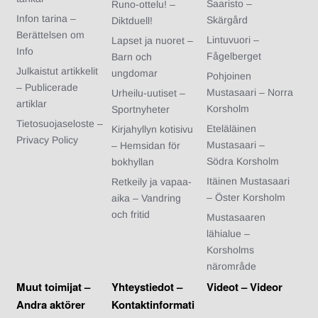
Saaristo –
Runo-ottelu! –
Infon tarina –
Skärgård
Diktduell!
Berättelsen om
Lintuvuori –
Lapset ja nuoret –
Info
Fågelberget
Barn och
Julkaistut artikkelit
ungdomar
Pohjoinen
– Publicerade
Mustasaari – Norra
Urheilu-uutiset –
artiklar
Korsholm
Sportnyheter
Tietosuojaseloste –
Eteläläinen
Kirjahyllyn kotisivu
Privacy Policy
Mustasaari –
– Hemsidan för
Södra Korsholm
bokhyllan
Itäinen Mustasaari
Retkeily ja vapaa-
– Öster Korsholm
aika – Vandring
och fritid
Mustasaaren
lähialue –
Korsholms
närområde
Muut toimijat –
Yhteystiedot –
Videot – Videor
Andra aktörer
Kontaktinformati