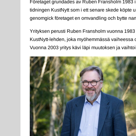
Företaget grundades av Ruben Fransholm 1983 i o
tidningen KustNytt som i ett senare skede köpte 
genomgick företaget en omvandling och bytte nam
Yrityksen perusti Ruben Fransholm vuonna 1983 
KustNytt-lehden, joka myöhemmässä vaiheessa ost
Vuonna 2003 yritys kävi läpi muutoksen ja vaiht