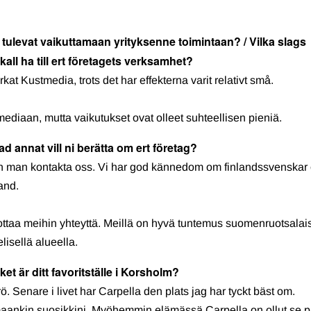
ai tulevat vaikuttamaan yrityksenne toimintaan? / Vilka slags
kall ha till ert företagets verksamhet?
 Kustmedia, trots det har effekterna varit relativt små.
mediaan, mutta vaikutukset ovat olleet suhteellisen pieniä.
d annat vill ni berätta om ert företag?
 kan man kontakta oss. Vi har god kännedom om finlandssvenskar
and.
ottaa meihin yhteyttä. Meillä on hyvä tuntemus suomenruotsalais
isellä alueella.
t är ditt favoritställe i Korsholm?
. Senare i livet har Carpella den plats jag har tyckt bäst om.
rmaankin suosikkini. Myöhemmin elämässä Carpella on ollut se p