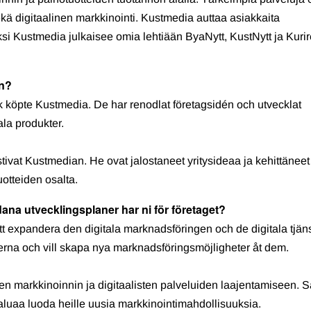
 sekä digitaalinen markkinointi. Kustmedia auttaa asiakkaita
si Kustmedia julkaisee omia lehtiään ByaNytt, KustNytt ja Kurir
én?
 köpte Kustmedia. De har renodlat företagsidén och utvecklat
la produkter.
tivat Kustmedian. He ovat jalostaneet yritysideaa ja kehittäneet
uotteiden osalta.
dana utvecklingsplaner har ni för företaget?
 expandera den digitala marknadsföringen och de digitala tjän
derna och vill skapa nya marknadsföringsmöjligheter åt dem.
n markkinoinnin ja digitaalisten palveluiden laajentamiseen. 
aluaa luoda heille uusia markkinointimahdollisuuksia.