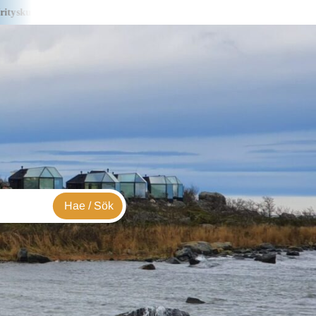
 S&J Creations – i företagsbild
Yrityskuvassa Lialia -i företagsbil