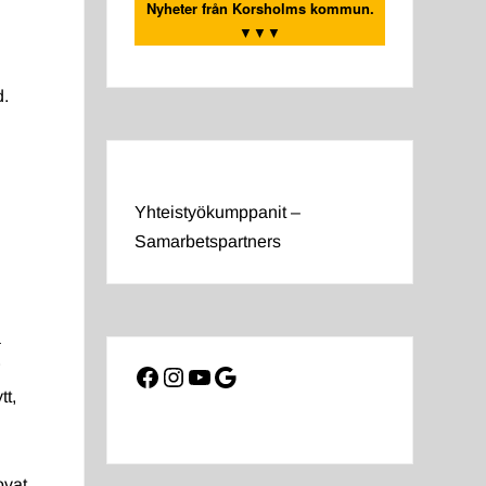
Nyheter från Korsholms kommun.
▼▼▼
d.
Yhteistyökumppanit –
Samarbetspartners
a
r
Facebook
Instagram
YouTube
Google
tt,
ovat