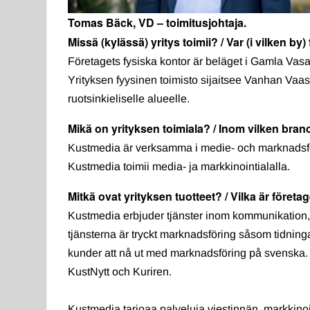
Tomas Bäck, VD – toimitusjohtaja.
Missä (kylässä) yritys toimii? / Var (i vilken by
Företagets fysiska kontor är beläget i Gamla Vas
Yrityksen fyysinen toimisto sijaitsee Vanhan Vaa
ruotsinkieliselle alueelle.
Mikä on yrityksen toimiala? / Inom vilken bra
Kustmedia är verksamma i medie- och marknadsf
Kustmedia toimii media- ja markkinointialalla.
Mitkä ovat yrityksen tuotteet? / Vilka är föret
Kustmedia erbjuder tjänster inom kommunikation, 
tjänsterna är tryckt marknadsföring såsom tidning
kunder att nå ut med marknadsföring på svenska.
KustNytt och Kuriren.
Kustmedia tarjoaa palveluja viestinnän, markkinoi