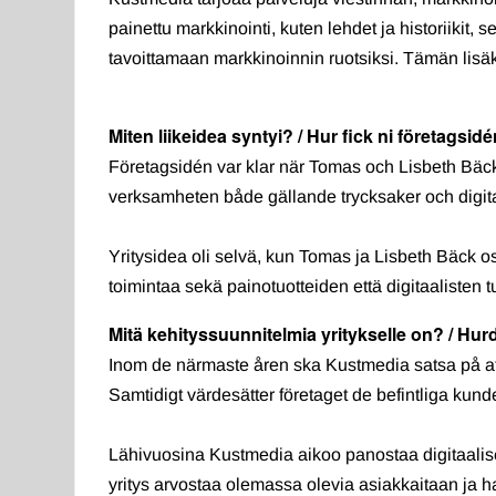
painettu markkinointi, kuten lehdet ja historiikit,
tavoittamaan markkinoinnin ruotsiksi. Tämän lisäk
Miten liikeidea syntyi? / Hur fick ni företagsid
Företagsidén var klar när Tomas och Lisbeth Bäck
verksamheten både gällande trycksaker och digita
Yritysidea oli selvä, kun Tomas ja Lisbeth Bäck os
toimintaa sekä painotuotteiden että digitaalisten t
Mitä kehityssuunnitelmia yritykselle on? / Hur
Inom de närmaste åren ska Kustmedia satsa på att
Samtidigt värdesätter företaget de befintliga kun
Lähivuosina Kustmedia aikoo panostaa digitaalise
yritys arvostaa olemassa olevia asiakkaitaan ja h