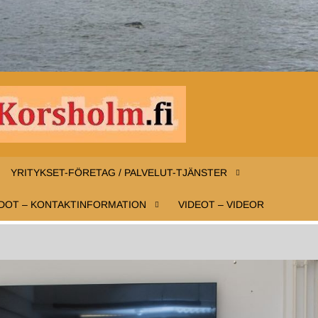
INFO-
Infoa
Mustasaaresta
MUSTAS
– Information
YRITYKSET-FÖRETAG / PALVELUT-TJÄNSTER
om Korsholm
KORSHO
DOT – KONTAKTINFORMATION
VIDEOT – VIDEOR