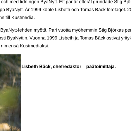
ch med tidningen ByaNytt. Ett par år efteråt grundade Stig Bjö
upp ByaNytt. År 1999 köpte Lisbeth och Tomas Bäck företaget. 
n till Kustmedia.
ByaNytt-lehden myötä. Pari vuotta myöhemmin Stig Björkas per
i ByaNyttin. Vuonna 1999 Lisbeth ja Tomas Bäck ostivat yrity
oi nimensä Kustmediaksi.
Lisbeth Bäck, chefredaktor – päätoimittaja.