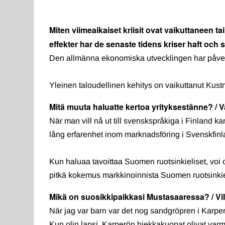
Miten viimeaikaiset kriisit ovat vaikuttaneen t
effekter har de senaste tidens kriser haft och s
Den allmänna ekonomiska utvecklingen har påverkat
Yleinen taloudellinen kehitys on vaikuttanut Kust
Mitä muuta haluatte kertoa yrityksestänne? / Va
När man vill nå ut till svenskspråkiga i Finland
lång erfarenhet inom marknadsföring i Svenskfinl
Kun haluaa tavoittaa Suomen ruotsinkieliset, voi 
pitkä kokemus markkinoinnista Suomen ruotsinkiel
Mikä on suosikkipaikkasi Mustasaaressa? / Vilke
När jag var barn var det nog sandgröpren i Karperö
Kun olin lapsi, Karperön hiekkakuopat olivat va