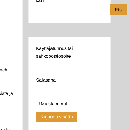
Etsi
Etsi
Käyttäjätunnus tai
sähköpostiosoite
 och
Salasana
ista ja
Muista minut
aikka,