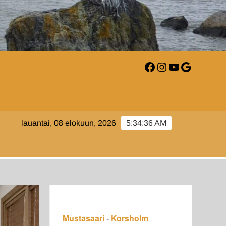
Facebook
Instagram
YouTube
Google
AARI-
lauantai, 08 elokuun, 2026
5:34:37 AM
LM.FI
Mustasaari
Korsholm
-