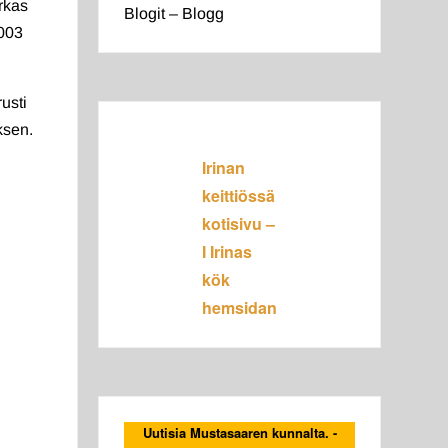
rkas
Blogit – Blogg
2003
usti
ksen.
Irinan
keittiössä
kotisivu –
I Irinas
kök
hemsidan
Uutisia Mustasaaren kunnalta. -