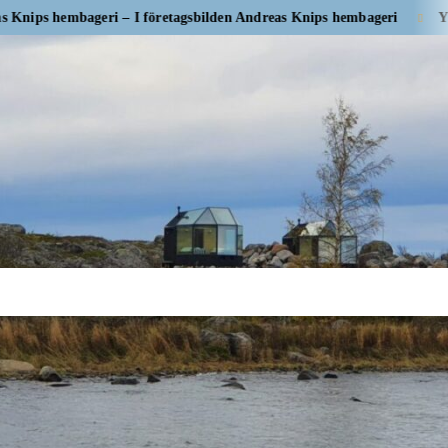
bageri – I företagsbilden Andreas Knips hembageri
Yrityskuvassa