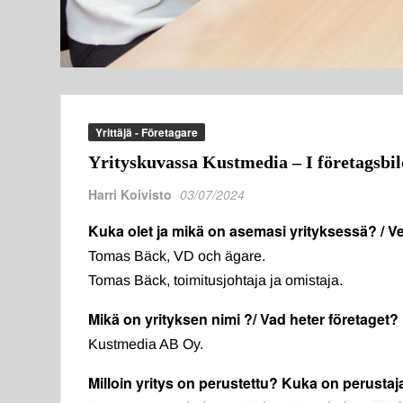
Yrittäjä - Företagare
Yrityskuvassa Kustmedia – I företagsb
Harri Koivisto
03/07/2024
Kuka olet ja mikä on asemasi yrityksessä? / Ve
Tomas Bäck, VD och ägare.
Tomas Bäck, toimitusjohtaja ja omistaja.
Mikä on yrityksen nimi ?/ Vad heter företaget?
Kustmedia AB Oy.
Milloin yritys on perustettu? Kuka on perusta