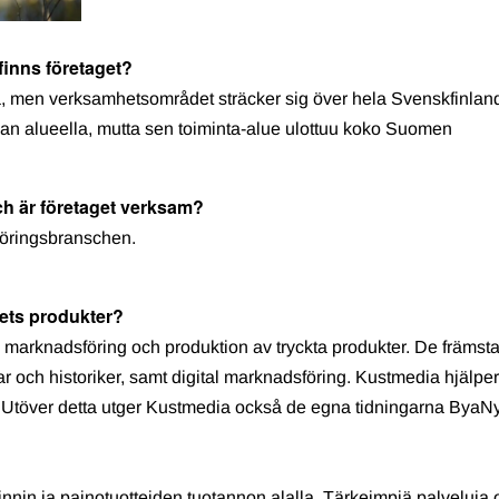
) finns företaget?
a, men verksamhetsområdet sträcker sig över hela Svenskfinlan
san alueella, mutta sen toiminta-alue ulottuu koko Suomen
nch är företaget verksam?
öringsbranschen.
agets produkter?
marknadsföring och produktion av tryckta produkter. De främst
ar och historiker, samt digital marknadsföring. Kustmedia hjälpe
 Utöver detta utger Kustmedia också de egna tidningarna ByaNy
nnin ja painotuotteiden tuotannon alalla. Tärkeimpiä palveluja 