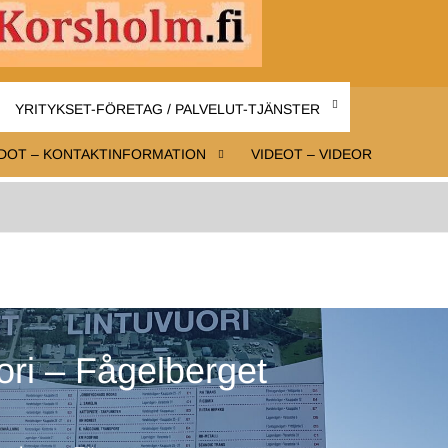
INFO-
Infoa
Mustasaaresta
MUSTAS
– Information
YRITYKSET-FÖRETAG / PALVELUT-TJÄNSTER
om Korsholm
KORSHO
DOT – KONTAKTINFORMATION
VIDEOT – VIDEOR
ori – Fågelberget