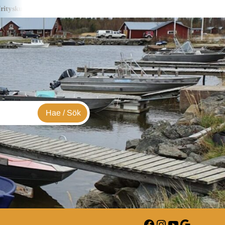
sa S&J Creations – i företagsbild
Yrityskuvassa Lialia -i företagsb
Facebook
Instagram
YouTube
Google