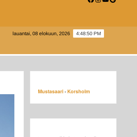
AARI-
lauantai, 08 elokuun, 2026
4:48:51 PM
LM.FI
Mustasaari
Korsholm
-