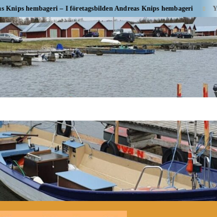
embageri – I företagsbilden Andreas Knips hembageri
Yrityskuvas