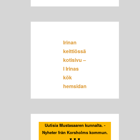
Irinan
keittiössä
kotisivu –
I Irinas
kök
hemsidan
Uutisia Mustasaaren kunnalta. -
Nyheter från Korsholms kommun.
▼▼▼