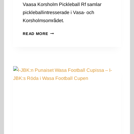
Vaasa Korsholm Pickleball Rf samlar
pickleballintresserade i Vasa- och
Korsholmsområdet.
UUSI
READ MORE
URHEILUSEURA
–
EN
NY
SPORTKLUBB