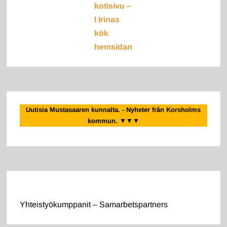
kotisivu –
I Irinas
kök
hemsidan
Uutisia Mustasaaren kunnalta. - Nyheter från Korsholms
kommun.
▼▼▼
Yhteistyökumppanit – Samarbetspartners