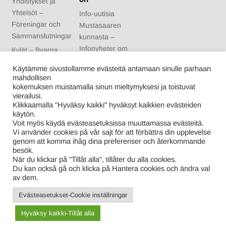
Yhdistykset ja
Yhteisöt –
Info-uutisia
Föreningar och
Mustasaaren
Sammanslutningar
kunnasta –
Infonyheter om
Kylät – Byarna
Korsholms
Urheiluseurat –
Käytämme sivustollamme evästeitä antamaan sinulle parhaan
kommun
Idrottsföreningar
mahdollisen
Arvonnan säännöt
kokemuksen muistamalla sinun mieltymyksesi ja toistuvat
Nuoriso- ja
vierailusi.
– Regler för
kotiseutuyhdistykse
Klikkaamalla "Hyväksy kaikki" hyväksyt kaikkien evästeiden
tävlingen
t – Ungdoms- och
käytön.
Voit myös käydä evästeasetuksissa muuttamassa evästeitä.
hembygdsförening
Vi använder cookies på vår sajt för att förbättra din upplevelse
ar
genom att komma ihåg dina preferenser och återkommande
Kuntalaiset –
besök.
När du klickar på "Tillåt alla", tillåter du alla cookies.
Kommuninvånare
Du kan också gå och klicka på Hantera cookies och ändra val
av dem.
Evästeasetukset-Cookie inställningar
Proudly powered by WordPress
|
Theme: Info-Mustasaari-
Korsholm.fi
|
By
ThemeSpiral.com.
Hyväksy kaikki-Tillåt alla
Tietosuojaseloste – Privacy Policy