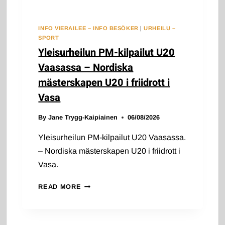
INFO VIERAILEE – INFO BESÖKER
|
URHEILU –
SPORT
Yleisurheilun PM-kilpailut U20
Vaasassa – Nordiska
mästerskapen U20 i friidrott i
Vasa
By
Jane Trygg-Kaipiainen
06/08/2026
Yleisurheilun PM-kilpailut U20 Vaasassa.
– Nordiska mästerskapen U20 i friidrott i
Vasa.
YLEISURHEILUN
READ MORE
PM-
KILPAILUT
U20