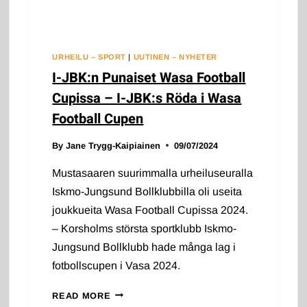
URHEILU – SPORT
|
UUTINEN – NYHETER
I-JBK:n Punaiset Wasa Football
Cupissa – I-JBK:s Röda i Wasa
Football Cupen
By
Jane Trygg-Kaipiainen
09/07/2024
Mustasaaren suurimmalla urheiluseuralla
Iskmo-Jungsund Bollklubbilla oli useita
joukkueita Wasa Football Cupissa 2024.
– Korsholms största sportklubb Iskmo-
Jungsund Bollklubb hade många lag i
fotbollscupen i Vasa 2024.
I-
READ MORE
JBK:N