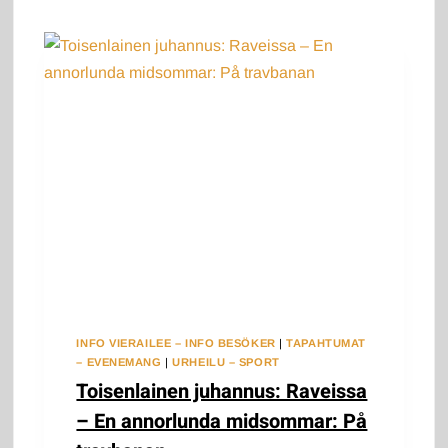
VAASASSA
–
NORDISKA
MÄSTERSKAPEN
U20
I
FRIIDROTT
I
VASA
INFO VIERAILEE – INFO BESÖKER
|
TAPAHTUMAT
– EVENEMANG
|
URHEILU – SPORT
Toisenlainen juhannus: Raveissa
– En annorlunda midsommar: På