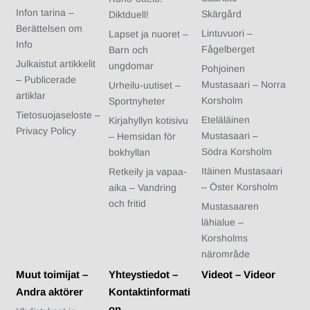
Infon tarina –
Skärgård
Diktduell!
Berättelsen om
Lintuvuori –
Lapset ja nuoret –
Info
Fågelberget
Barn och
Julkaistut artikkelit
ungdomar
Pohjoinen
– Publicerade
Mustasaari – Norra
Urheilu-uutiset –
artiklar
Korsholm
Sportnyheter
Tietosuojaseloste –
Eteläläinen
Kirjahyllyn kotisivu
Privacy Policy
Mustasaari –
– Hemsidan för
Södra Korsholm
bokhyllan
Itäinen Mustasaari
Retkeily ja vapaa-
– Öster Korsholm
aika – Vandring
och fritid
Mustasaaren
lähialue –
Korsholms
närområde
Muut toimijat –
Yhteystiedot –
Videot – Videor
Andra aktörer
Kontaktinformati
on