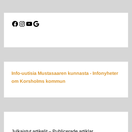
Facebook
Instagram
YouTube
Google
Info-uutisia Mustasaaren kunnasta - Infonyheter
om Korsholms kommun
Julkaistut artikelit – Publicerade artiklar