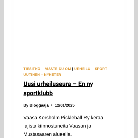
KORSHOLM:
KRISTIAN
ULLAKKO
TIESITKÖ – VISSTE DU OM
|
URHEILU – SPORT
|
UUTINEN – NYHETER
Uusi urheiluseura – En ny
sportklubb
By
Bloggaaja
12/01/2025
Vaasa Korsholm Pickleball Ry kerää
lajista kiinnostuneita Vaasan ja
Mustasaaren alueella.