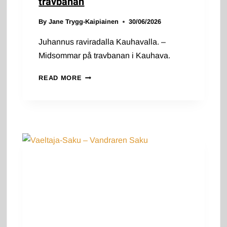
travbanan
By
Jane Trygg-Kaipiainen
30/06/2026
Juhannus raviradalla Kauhavalla. –
Midsommar på travbanan i Kauhava.
TOISENLAINEN
READ MORE
JUHANNUS:
RAVEISSA
–
EN
ANNORLUNDA
MIDSOMMAR:
PÅ
TRAVBANAN