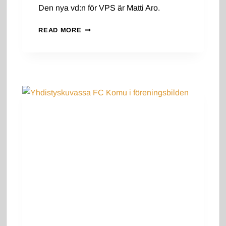
Den nya vd:n för VPS är Matti Aro.
MATTI
READ MORE
ARO,
VPS:N
UUSI
TOIMITUSJOHTAJA
–
MATTI
ARO,
DEN
NYA
VD:N
FÖR
VPS