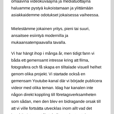
omaavina videokuvaajina ja mediatuottajina
haluamme pystyä kukoistamaan ja ylittämään
asiakkaidemme odotukset jokaisessa vaiheessa.
Mielestämme jokainen yritys, pieni tai suuri,
ansaitsee esiintyä modernilla ja
mukaansatempaavalla tavalla.
Vi har hängt ihop i många år, men tidigt fann vi
båda ett gemensamt intresse kring att filma,
fotografera och få skapa en tilltalade visuell helhet
genom olika projekt. Vi startade också en
gemensam Youtube-kanal där vi började publicera
videor med olika teman. Idag har kanalen inte
någon direkt koppling till företagsverksamheten
som sådan, men den blev en bidragande orsak till
att vi ville fortsätta utvecklas inom allt vad det