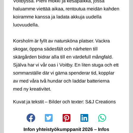
Voitbyssä. Pieni mökki ja kesäpaikka, jossa
haluamme viettää aikaa, rentoutua meidän kahden
koiramme kanssa ja ladata akkuja uudella
luovuudella.
Korsholm är fyllt av natursköna platser. Vackra
skogar, öppna sädesfält och närheten till
skärgården bidrar alla till en värdefull mångfald.
Själva har vi vår oas i Voitby. En liten stuga och ett
sommarställe där vi gärna spenderar tid, kopplar
av med våra två hundar och laddar batterierna
med ny kreativitet.
Kuvat ja tekstit – Bilder och texter: S&J Creations
Infon yhteistyökumppanit 2026 – Infos