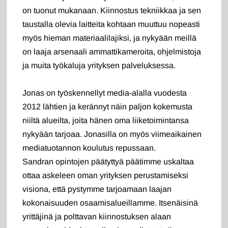
on tuonut mukanaan. Kiinnostus tekniikkaa ja sen
taustalla olevia laitteita kohtaan muuttuu nopeasti
myös hieman materiaalilajiksi, ja nykyään meillä
on laaja arsenaali ammattikameroita, ohjelmistoja
ja muita työkaluja yrityksen palveluksessa.
Jonas on työskennellyt media-alalla vuodesta
2012 lähtien ja kerännyt näin paljon kokemusta
niiltä alueilta, joita hänen oma liiketoimintansa
nykyään tarjoaa. Jonasilla on myös viimeaikainen
mediatuotannon koulutus repussaan.
Sandran opintojen päätyttyä päätimme uskaltaa
ottaa askeleen oman yrityksen perustamiseksi
visiona, että pystymme tarjoamaan laajan
kokonaisuuden osaamisalueillamme. Itsenäisinä
yrittäjinä ja polttavan kiinnostuksen alaan