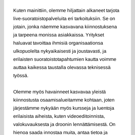
Kuten mainittiin, olemme hiljattain alkaneet tarjota
live-suoratoistopalveluita eri tarkoituksiin. Se on
jotain, jonka näemme kasvavana kiinnostuksena
ja tarpeena monissa asiakkaissa. Yritykset
haluavat tavoittaa ihmisiä organisaationsa
ulkopuolelta nykyaikaisesti ja joustavasti, ja
erilaisten suoratoistotapahtumien kautta voimme
auttaa kaikessa taustalla olevassa teknisessä
työssä.
Olemme myös havainneet kasvavaa yleistä
kiinnostusta osaamisalueitamme kohtaan, joten
järjestämme nykyään myös kursseja ja luentoja
erilaisista aiheista, kuten videoeditoinnista,
valokuvauksesta ja droonin lennättämisestä. On
hienoa saada innostaa muita, antaa tietoa ja