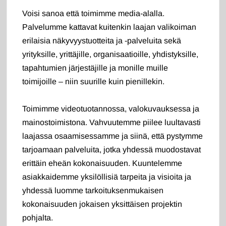
Voisi sanoa että toimimme media-alalla.
Palvelumme kattavat kuitenkin laajan valikoiman
erilaisia näkyvyystuotteita ja -palveluita sekä
yrityksille, yrittäjille, organisaatioille, yhdistyksille,
tapahtumien järjestäjille ja monille muille
toimijoille – niin suurille kuin pienillekin.
Toimimme videotuotannossa, valokuvauksessa ja
mainostoimistona. Vahvuutemme piilee luultavasti
laajassa osaamisessamme ja siinä, että pystymme
tarjoamaan palveluita, jotka yhdessä muodostavat
erittäin eheän kokonaisuuden. Kuuntelemme
asiakkaidemme yksilöllisiä tarpeita ja visioita ja
yhdessä luomme tarkoituksenmukaisen
kokonaisuuden jokaisen yksittäisen projektin
pohjalta.