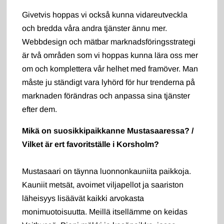
Givetvis hoppas vi också kunna vidareutveckla
och bredda våra andra tjänster ännu mer.
Webbdesign och mätbar marknadsföringsstrategi
är två områden som vi hoppas kunna lära oss mer
om och komplettera vår helhet med framöver. Man
måste ju ständigt vara lyhörd för hur trenderna på
marknaden förändras och anpassa sina tjänster
efter dem.
Mikä on suosikkipaikkanne Mustasaaressa? /
Vilket är ert favoritställe i Korsholm?
Mustasaari on täynna luonnonkauniita paikkoja.
Kauniit metsät, avoimet viljapellot ja saariston
läheisyys lisäävät kaikki arvokasta
monimuotoisuutta. Meillä itsellämme on keidas