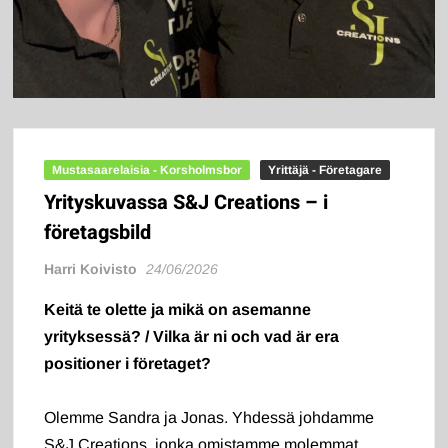
Mustasaarelaisia - Korsholmsbor
Yrittäjä - Företagare
Yrityskuvassa S&J Creations – i
företagsbild
Harri Koivisto
24/06/2026
Keitä te olette ja mikä on asemanne
yrityksessä? / Vilka är ni och vad är era
positioner i företaget?
Olemme Sandra ja Jonas. Yhdessä johdamme
S&J Creations, jonka omistamme molemmat