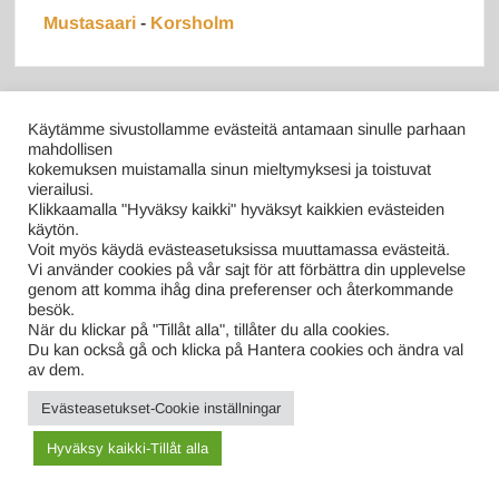
Mustasaari
-
Korsholm
Käytämme sivustollamme evästeitä antamaan sinulle parhaan
mahdollisen
kokemuksen muistamalla sinun mieltymyksesi ja toistuvat
vierailusi.
Klikkaamalla "Hyväksy kaikki" hyväksyt kaikkien evästeiden
käytön.
Voit myös käydä evästeasetuksissa muuttamassa evästeitä.
Vi använder cookies på vår sajt för att förbättra din upplevelse
genom att komma ihåg dina preferenser och återkommande
besök.
När du klickar på "Tillåt alla", tillåter du alla cookies.
Du kan också gå och klicka på Hantera cookies och ändra val
Lounaspaikkoja-Lunchställen
av dem.
Jäätelökioskeja-Glasskiosker
Evästeasetukset-Cookie inställningar
Hyväksy kaikki-Tillåt alla