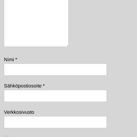
Nimi
*
Sähköpostiosoite
*
Verkkosivusto