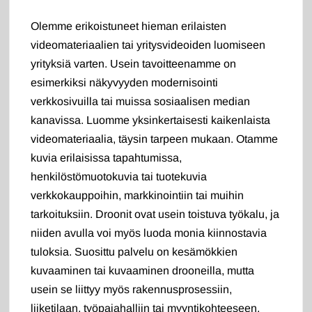
Olemme erikoistuneet hieman erilaisten
videomateriaalien tai yritysvideoiden luomiseen
yrityksiä varten. Usein tavoitteenamme on
esimerkiksi näkyvyyden modernisointi
verkkosivuilla tai muissa sosiaalisen median
kanavissa. Luomme yksinkertaisesti kaikenlaista
videomateriaalia, täysin tarpeen mukaan. Otamme
kuvia erilaisissa tapahtumissa,
henkilöstömuotokuvia tai tuotekuvia
verkkokauppoihin, markkinointiin tai muihin
tarkoituksiin. Droonit ovat usein toistuva työkalu, ja
niiden avulla voi myös luoda monia kiinnostavia
tuloksia. Suosittu palvelu on kesämökkien
kuvaaminen tai kuvaaminen drooneilla, mutta
usein se liittyy myös rakennusprosessiin,
liiketilaan, työpajahalliin tai myyntikohteeseen.