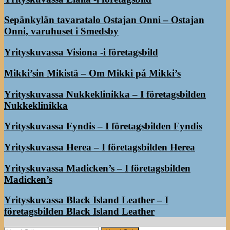
Sepänkylän tavaratalo Ostajan Onni – Ostajan
Onni, varuhuset i Smedsby
Yrityskuvassa Visiona -i företagsbild
Mikki’sin Mikistä – Om Mikki på Mikki’s
Yrityskuvassa Nukkeklinikka – I företagsbilden
Nukkeklinikka
Yrityskuvassa Fyndis – I företagsbilden Fyndis
Yrityskuvassa Herea – I företagsbilden Herea
Yrityskuvassa Madicken’s – I företagsbilden
Madicken’s
Yrityskuvassa Black Island Leather – I
företagsbilden Black Island Leather