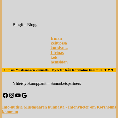
Blogit – Blogg
Irinan
keittiössä
kotisivu –
I Irinas
kök
hemsidan
Uutisia Mustasaaren kunnalta. - Nyheter från Korsholms kommun.
▼▼▼
Yhteistyökumppanit – Samarbetspartners
Facebook
Instagram
YouTube
Google
Info-uutisia Mustasaaren kunnasta - Infonyheter om Korsholms
kommun