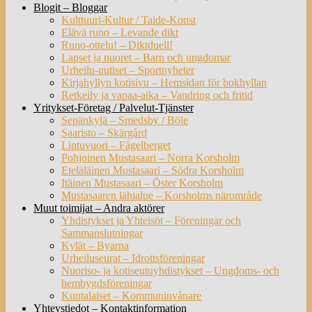
Blogit – Bloggar
Kulttuuri-Kultur / Taide-Konst
Elävä runo – Levande dikt
Runo-ottelu! – Diktduell!
Lapset ja nuoret – Barn och ungdomar
Urheilu-uutiset – Sportnyheter
Kirjahyllyn kotisivu – Hemsidan för bokhyllan
Retkeily ja vapaa-aika – Vandring och fritid
Yritykset-Företag / Palvelut-Tjänster
Sepänkylä – Smedsby / Böle
Saaristo – Skärgård
Lintuvuori – Fågelberget
Pohjoinen Mustasaari – Norra Korsholm
Eteläläinen Mustasaari – Södra Korsholm
Itäinen Mustasaari – Öster Korsholm
Mustasaaren lähialue – Korsholms närområde
Muut toimijat – Andra aktörer
Yhdistykset ja Yhteisöt – Föreningar och
Sammanslutningar
Kylät – Byarna
Urheiluseurat – Idrottsföreningar
Nuoriso- ja kotiseutuyhdistykset – Ungdoms- och
hembygdsföreningar
Kuntalaiset – Kommuninvånare
Yhteystiedot – Kontaktinformation