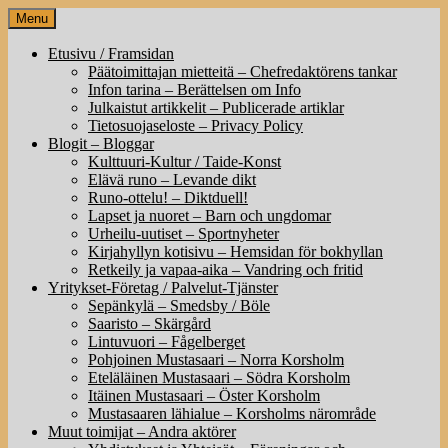
Skip
Menu
to
content
Etusivu / Framsidan
Päätoimittajan mietteitä – Chefredaktörens tankar
Infon tarina – Berättelsen om Info
Julkaistut artikkelit – Publicerade artiklar
Tietosuojaseloste – Privacy Policy
Blogit – Bloggar
Kulttuuri-Kultur / Taide-Konst
Elävä runo – Levande dikt
Runo-ottelu! – Diktduell!
Lapset ja nuoret – Barn och ungdomar
Urheilu-uutiset – Sportnyheter
Kirjahyllyn kotisivu – Hemsidan för bokhyllan
Retkeily ja vapaa-aika – Vandring och fritid
Yritykset-Företag / Palvelut-Tjänster
Sepänkylä – Smedsby / Böle
Saaristo – Skärgård
Lintuvuori – Fågelberget
Pohjoinen Mustasaari – Norra Korsholm
Eteläläinen Mustasaari – Södra Korsholm
Itäinen Mustasaari – Öster Korsholm
Mustasaaren lähialue – Korsholms närområde
Muut toimijat – Andra aktörer