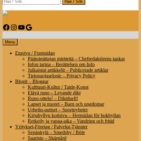
Search
Info-Mustasaari-Korsholm.fi
Facebook
Instagram
YouTube
Google
Infoa Mustasaaresta – Information om Korsholm
Menu
Etusivu / Framsidan
Päätoimittajan mietteitä – Chefredaktörens tankar
Infon tarina – Berättelsen om Info
Julkaistut artikkelit – Publicerade artiklar
Tietosuojaseloste – Privacy Policy
Blogit – Bloggar
Kulttuuri-Kultur / Taide-Konst
Elävä runo – Levande dikt
Runo-ottelu! – Diktduell!
Lapset ja nuoret – Barn och ungdomar
Urheilu-uutiset – Sportnyheter
Kirjahyllyn kotisivu – Hemsidan för bokhyllan
Retkeily ja vapaa-aika – Vandring och fritid
Yritykset-Företag / Palvelut-Tjänster
Sepänkylä – Smedsby / Böle
Saaristo – Skärgård