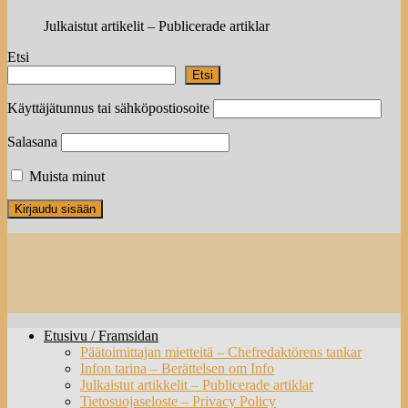
Julkaistut artikelit – Publicerade artiklar
Etsi
Etsi
Käyttäjätunnus tai sähköpostiosoite
Salasana
Muista minut
Etusivu / Framsidan
Päätoimittajan mietteitä – Chefredaktörens tankar
Infon tarina – Berättelsen om Info
Julkaistut artikkelit – Publicerade artiklar
Tietosuojaseloste – Privacy Policy