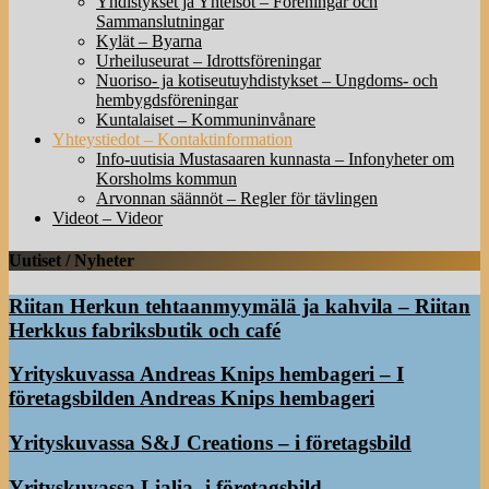
Yhdistykset ja Yhteisöt – Föreningar och
Sammanslutningar
Kylät – Byarna
Urheiluseurat – Idrottsföreningar
Nuoriso- ja kotiseutuyhdistykset – Ungdoms- och
hembygdsföreningar
Kuntalaiset – Kommuninvånare
Yhteystiedot – Kontaktinformation
Info-uutisia Mustasaaren kunnasta – Infonyheter om
Korsholms kommun
Arvonnan säännöt – Regler för tävlingen
Videot – Videor
Uutiset / Nyheter
Riitan Herkun tehtaanmyymälä ja kahvila – Riitan
Herkkus fabriksbutik och café
Yrityskuvassa Andreas Knips hembageri – I
företagsbilden Andreas Knips hembageri
Yrityskuvassa S&J Creations – i företagsbild
Yrityskuvassa Lialia -i företagsbild