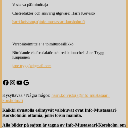
Vastaava päätoimittaja
Chefredaktör och ansvarig utgivare: Harri Koivisto
harri.koivisto(at)info-mustasaari-korsholm.fi
Varapäätoimittaja ja toimituspäällikkö
Biträdande chefsredaktör och redaktionschef: Jane Trygg-
Kaipiainen
jane.trygg(at)gmail.com
Facebook
Instagram
YouTube
Google
Kysyttävää / Några frågor:
harri.koivisto(at)info-mustasaari-
korsholm.fi
Kaikki sivustolla esiintyvät valokuvat ovat Info-Mustasaari-
Korsholm:in ottamia, jollei toisin mainita.
Alla bilder på sajten är tagna av Info-Mustasaari-Korsholm, om