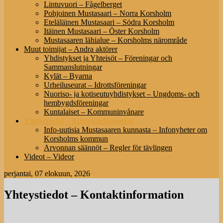
Lintuvuori – Fågelberget
Pohjoinen Mustasaari – Norra Korsholm
Eteläläinen Mustasaari – Södra Korsholm
Itäinen Mustasaari – Öster Korsholm
Mustasaaren lähialue – Korsholms närområde
Muut toimijat – Andra aktörer
Yhdistykset ja Yhteisöt – Föreningar och
Sammanslutningar
Kylät – Byarna
Urheiluseurat – Idrottsföreningar
Nuoriso- ja kotiseutuyhdistykset – Ungdoms- och
hembygdsföreningar
Kuntalaiset – Kommuninvånare
Yhteystiedot – Kontaktinformation
Info-uutisia Mustasaaren kunnasta – Infonyheter om
Korsholms kommun
Arvonnan säännöt – Regler för tävlingen
Videot – Videor
perjantai, 07 elokuun, 2026
Yhteystiedot – Kontaktinformation