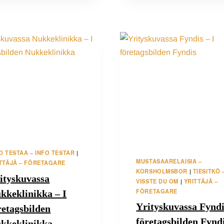
ONNI
–
OSTAJAN
ONNI,
VARUHUSET
I
SMEDSBY
O TESTAA – INFO TESTAR
|
MUSTASAARELAISIA –
TTÄJÄ – FÖRETAGARE
KORSHOLMSBOR
TIESITKÖ 
|
ityskuvassa
VISSTE DU OM
YRITTÄJÄ –
|
FÖRETAGARE
kkeklinikka – I
Yrityskuvassa Fyndi
retagsbilden
företagsbilden Fynd
kkeklinikka