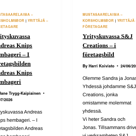
TASAARELAISIA –
MUSTASAARELAISIA –
RSHOLMSBOR
YRITTÄJÄ –
KORSHOLMSBOR
YRITTÄJÄ 
|
|
RETAGARE
FÖRETAGARE
ityskuvassa
Yrityskuvassa S&J
dreas Knips
Creations – i
mbageri – I
företagsbild
retagsbilden
By
Harri Koivisto
24/06/20
dreas Knips
Olemme Sandra ja Jona
mbageri
Yhdessä johdamme S&
Jane Trygg-Kaipiainen
Creations, jonka
07/2026
omistamme molemmat
yhdessä.
ityskuvassa Andreas
Vi heter Sandra och
ps hembageri. – I
Jonas. Tillsammans driv
etagsbilden Andreas
vi verksamheten S&J