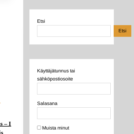
Etsi
Etsi
Käyttäjätunnus tai
sähköpostiosoite
–
Salasana
s – I
Muista minut
is