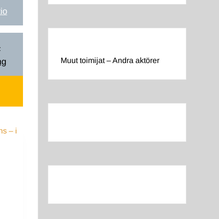
io
–
Muut toimijat – Andra aktörer
ng