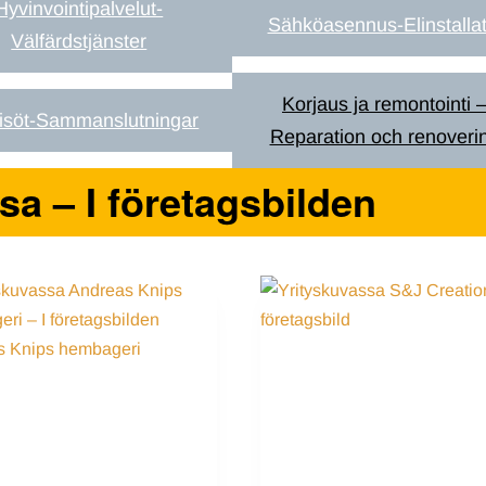
Hyvinvointipalvelut-
Sähköasennus-Elinstallat
Välfärdstjänster
Korjaus ja remontointi 
isöt-Sammanslutningar
Reparation och renoveri
sa – I företagsbilden