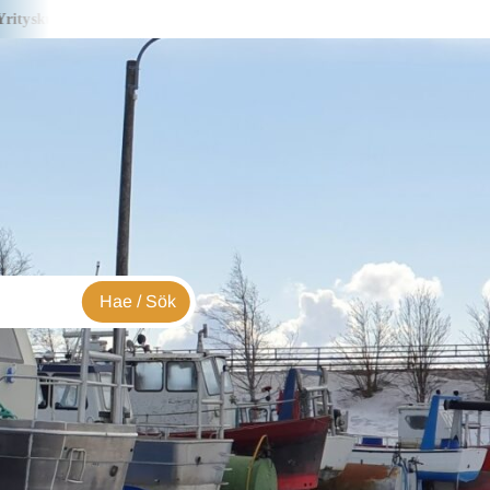
ssa S&J Creations – i företagsbild
Yrityskuvassa Lialia -i företag