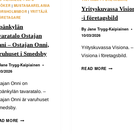
SÖKER
MUSTASAARELAISIA
|
Yrityskuvassa Visio
KORSHOLMSBOR
YRITTÄJÄ
|
-i företagsbild
FÖRETAGARE
pänkylän
By
Jane Trygg-Kaipiainen
varatalo Ostajan
10/03/2026
ni – Ostajan Onni,
Yrityskuvassa Visiona. –
ruhuset i Smedsby
Visiona i företagsbild.
Jane Trygg-Kaipiainen
YRITYSKUVA
READ MORE
03/2026
VISIONA
-
tajan Onni on
I
änkylän tavaratalo. –
FÖRETAGSBI
ajan Onni är varuhuset
Smedsby.
SEPÄNKYLÄN
AD MORE
TAVARATALO
OSTAJAN