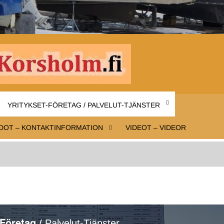
INFO-
Infoa
Mustasaaresta
MUSTAS
– Information
YRITYKSET-FÖRETAG / PALVELUT-TJÄNSTER
om Korsholm
KORSHO
DOT – KONTAKTINFORMATION
VIDEOT – VIDEOR
-Företag /
Palvelut-Tjänster