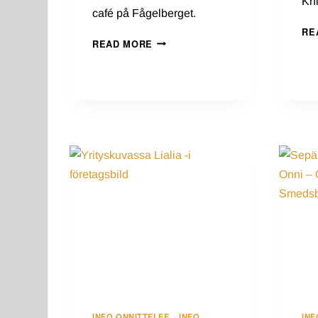
Kn
café på Fågelberget.
RE
RIITAN
READ MORE
HERKUN
TEHTAANMYYMÄLÄ
JA
KAHVILA
–
RIITAN
HERKKUS
FABRIKSBUTIK
OCH
CAFÉ
INFO ONNITTELEE – INFO
INF