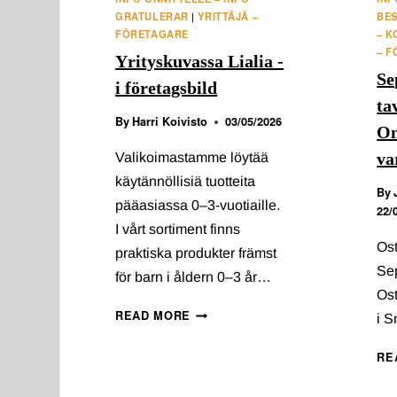
GRATULERAR
YRITTÄJÄ –
BE
|
FÖRETAGARE
– 
– 
Yrityskuvassa Lialia -
Se
i företagsbild
ta
By
Harri Koivisto
03/05/2026
On
va
Valikoimastamme löytää
käytännöllisiä tuotteita
By
pääasiassa 0–3-vuotiaille.
22/
I vårt sortiment finns
Os
praktiska produkter främst
Sep
för barn i åldern 0–3 år…
Ost
YRITYSKUVASSA
READ MORE
i 
LIALIA
-
RE
I
FÖRETAGSBILD