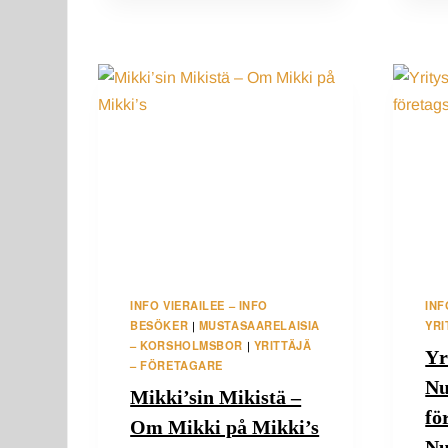
INFO VIERAILEE – INFO
INF
BESÖKER
MUSTASAARELAISIA
YRI
|
– KORSHOLMSBOR
YRITTÄJÄ
|
Yr
– FÖRETAGARE
Nu
Mikki’sin Mikistä –
fö
Om Mikki på Mikki’s
Nu