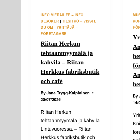
INFO VIERAILEE – INFO
MUS
BESÖKER
TIESITKÖ – VISSTE
KO
|
DU OM
YRITTÄJÄ –
FÖ
|
FÖRETAGARE
Yr
Riitan Herkun
An
tehtaanmyymälä ja
he
kahvila – Riitan
fö
Herkkus fabriksbutik
An
och café
he
By
Jane Trygg-Kaipiainen
By
20/07/2026
14/
Riitan Herkun
Yr
tehtaanmyymälä ja kahvila
Kni
Lintuvuoressa. – Riitan
för
Herkkus fabriksbutik och