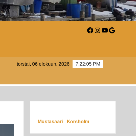
Facebook
Instagram
YouTube
Google
AARI-
torstai, 06 elokuun, 2026
7:22:06 PM
LM.FI
Mustasaari
Korsholm
-