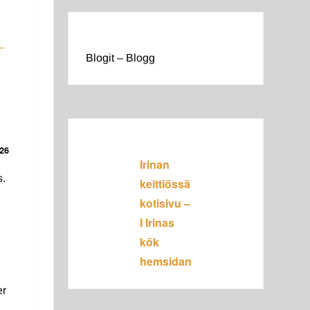
–
Blogit – Blogg
26
Irinan
s.
keittiössä
J
kotisivu –
I Irinas
kök
hemsidan
er