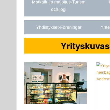
Matkailu ja majoitus-Turism
och logi
Yhdistykset-Föreningar
Yhte
Yrityskuvas