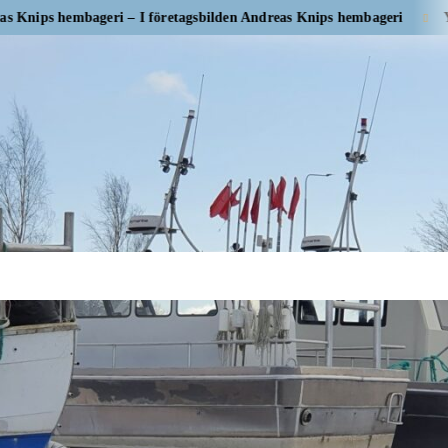
hembageri – I företagsbilden Andreas Knips hembageri
Yrityskuva