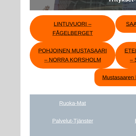
LINTUVUORI –
SA
FÅGELBERGET
POHJOINEN MUSTASAARI
ETE
– NORRA KORSHOLM
–
Mustasaaren 
Ruoka-Mat
Palvelut-Tjänster