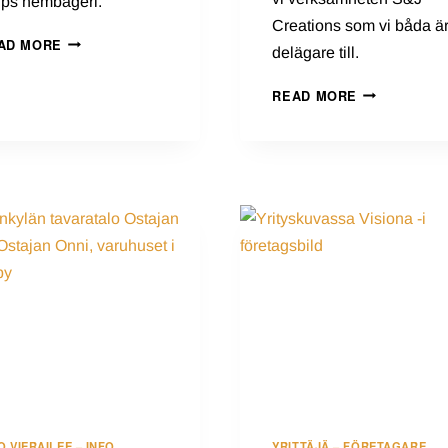
ips hembageri.
Creations som vi båda ä
YRITYSKUVASSA
AD MORE
delägare till.
ANDREAS
KNIPS
YRITYSKUVA
READ MORE
HEMBAGERI
S&J
–
CREATIONS
I
–
FÖRETAGSBILDEN
I
ANDREAS
FÖRETAGSBI
KNIPS
HEMBAGERI
O VIERAILEE – INFO
YRITTÄJÄ – FÖRETAGARE