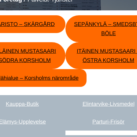
ARISTO – SKÄRGÅRD
SEPÄNKYLÄ – SMEDSBY
BÖLE
LÄINEN MUSTASAARI
ITÄINEN MUSTASAARI 
 SÖDRA KORSHOLM
ÖSTRA KORSHOLM
lähialue – Korsholms närområde
Kauppa-Butik
Elintarvike-Livsmedel
Elämys-Upplevelse
Parturi-Frisör