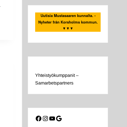
r
Uutisia Mustasaaren kunnalta. -
Nyheter från Korsholms kommun.
SSA
▼▼▼
LD
Yhteistyökumppanit –
Samarbetspartners
Facebook
Instagram
YouTube
Google