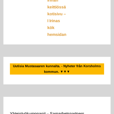
Irinan
keittiössä
kotisivu –
I Irinas
kök
hemsidan
Uutisia Mustasaaren kunnalta. - Nyheter från Korsholms
kommun.
▼▼▼
Yhteistyökumppanit – Samarbetspartners