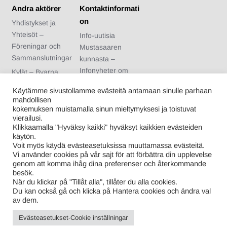
Andra aktörer
Kontaktinformati
on
Yhdistykset ja
Yhteisöt –
Info-uutisia
Föreningar och
Mustasaaren
Sammanslutningar
kunnasta –
Infonyheter om
Kylät – Byarna
Korsholms
Urheiluseurat –
Käytämme sivustollamme evästeitä antamaan sinulle parhaan
kommun
Idrottsföreningar
mahdollisen
Arvonnan säännöt
kokemuksen muistamalla sinun mieltymyksesi ja toistuvat
Nuoriso- ja
vierailusi.
– Regler för
kotiseutuyhdistykse
Klikkaamalla "Hyväksy kaikki" hyväksyt kaikkien evästeiden
tävlingen
t – Ungdoms- och
käytön.
Voit myös käydä evästeasetuksissa muuttamassa evästeitä.
hembygdsförening
Vi använder cookies på vår sajt för att förbättra din upplevelse
ar
genom att komma ihåg dina preferenser och återkommande
besök.
Kuntalaiset –
När du klickar på "Tillåt alla", tillåter du alla cookies.
Kommuninvånare
Du kan också gå och klicka på Hantera cookies och ändra val
av dem.
Evästeasetukset-Cookie inställningar
Proudly powered by WordPress
|
Theme: Info-Mustasaari-