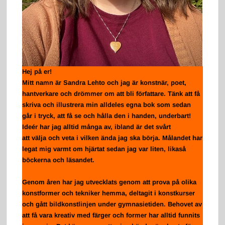
Hej på er!
Mitt namn är Sandra Lehto och jag är konstnär, poet,
hantverkare och drömmer om att bli författare. Tänk att få
skriva och illustrera min alldeles egna bok som sedan
går i tryck, att få se och hålla den i handen, underbart!
Ideér har jag alltid många av, ibland är det svårt
att välja och veta i vilken ända jag ska börja. Målandet har
legat mig varmt om hjärtat sedan jag var liten, likaså
böckerna och läsandet.
Genom åren har jag utvecklats genom att prova på olika
konstformer och tekniker hemma, deltagit i konstkurser
och gått bildkonstlinjen under gymnasietiden. Behovet av
att få vara kreativ med färger och former har alltid funnits