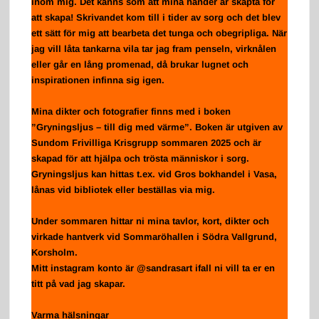
inom mig. Det känns som att mina händer är skapta för
att skapa! Skrivandet kom till i tider av sorg och det blev
ett sätt för mig att bearbeta det tunga och obegripliga. När
jag vill låta tankarna vila tar jag fram penseln, virknålen
eller går en lång promenad, då brukar lugnet och
inspirationen infinna sig igen.
Mina dikter och fotografier finns med i boken
”Gryningsljus – till dig med värme”. Boken är utgiven av
Sundom Frivilliga Krisgrupp sommaren 2025 och är
skapad för att hjälpa och trösta människor i sorg.
Gryningsljus kan hittas t.ex. vid Gros bokhandel i Vasa,
lånas vid bibliotek eller beställas via mig.
Under sommaren hittar ni mina tavlor, kort, dikter och
virkade hantverk vid Sommaröhallen i Södra Vallgrund,
Korsholm.
Mitt instagram konto är @sandrasart ifall ni vill ta er en
titt på vad jag skapar.
Varma hälsningar