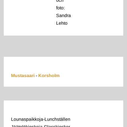
och
foto:
Sandra
Lehto
Mustasaari
-
Korsholm
Lounaspaikkoja-Lunchställen
Jäätelökioskeja-Glasskiosker