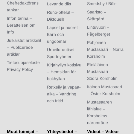
Chefredaktörens
Smedsby / Böle
Levande dikt
tankar
Saaristo –
Runo-ottelu! –
Infon tarina –
Skärgård
Diktduell!
Berättelsen om
Lintuvuori –
Lapset ja nuoret –
Info
Fågelberget
Barn och
Julkaistut artikkelit
ungdomar
Pohjoinen
– Publicerade
Mustasaari – Norra
Urheilu-uutiset –
artiklar
Korsholm
Sportnyheter
Tietosuojaseloste –
Eteläläinen
Kirjahyllyn kotisivu
Privacy Policy
Mustasaari –
– Hemsidan för
Södra Korsholm
bokhyllan
Itäinen Mustasaari
Retkeily ja vapaa-
– Öster Korsholm
aika – Vandring
och fritid
Mustasaaren
lähialue –
Korsholms
närområde
Muut toimijat –
Yhteystiedot –
Videot – Videor