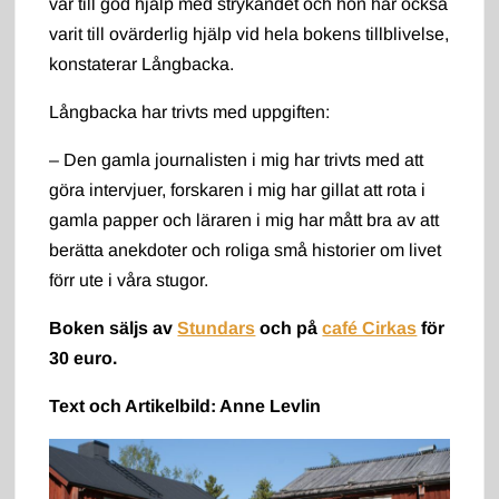
var till god hjälp med strykandet och hon har också
varit till ovärderlig hjälp vid hela bokens tillblivelse,
konstaterar Långbacka.
Långbacka har trivts med uppgiften:
– Den gamla journalisten i mig har trivts med att
göra intervjuer, forskaren i mig har gillat att rota i
gamla papper och läraren i mig har mått bra av att
berätta anekdoter och roliga små historier om livet
förr ute i våra stugor.
Boken säljs av
Stundars
och på
café Cirkas
för
30 euro.
Text och Artikelbild: Anne Levlin