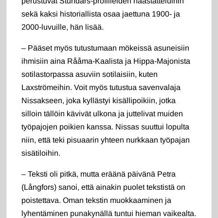
perustuvat Stundars-profiileiden haastatteluihin
sekä kaksi historiallista osaa jaettuna 1900- ja
2000-luvuille, hän lisää.
– Pääset myös tutustumaan mökeissä asuneisiin
ihmisiin aina Rååma-Kaalista ja Hippa-Majonista
sotilastorpassa asuviin sotilaisiin, kuten
Laxströmeihin. Voit myös tutustua savenvalaja
Nissakseen, joka kyllästyi kisällipoikiin, jotka
silloin tällöin kävivät ulkona ja juttelivat muiden
työpajojen poikien kanssa. Nissas suuttui lopulta
niin, että teki pisuaarin yhteen nurkkaan työpajan
sisätiloihin.
– Teksti oli pitkä, mutta eräänä päivänä Petra
(Långfors) sanoi, että ainakin puolet tekstistä on
poistettava. Oman tekstin muokkaaminen ja
lyhentäminen punakynällä tuntui hieman vaikealta.