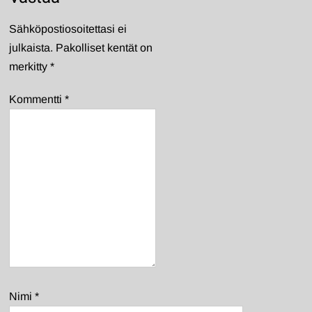
Sähköpostiosoitettasi ei
julkaista.
Pakolliset kentät on
merkitty
*
Kommentti
*
Nimi
*