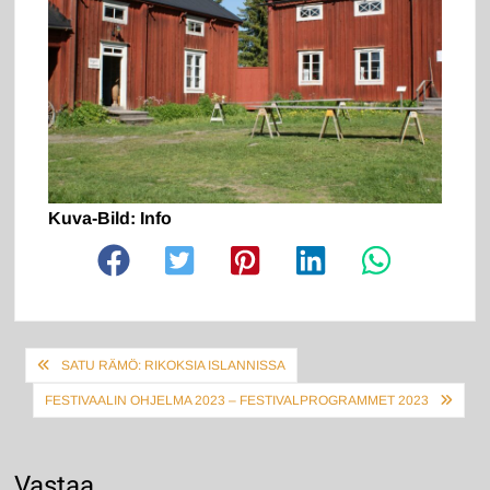
Kuva-Bild: Info
Artikkelien
SATU RÄMÖ: RIKOKSIA ISLANNISSA
selaus
FESTIVAALIN OHJELMA 2023 – FESTIVALPROGRAMMET 2023
Vastaa