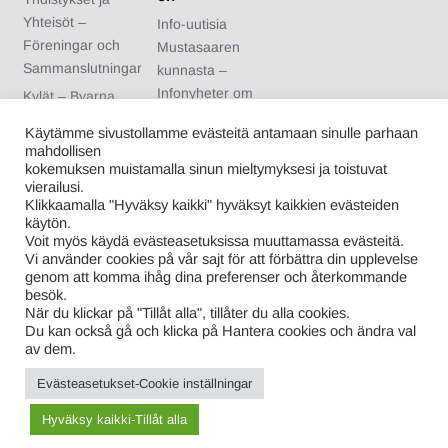
Yhteisöt –
Info-uutisia
Föreningar och
Mustasaaren
Sammanslutningar
kunnasta –
Infonyheter om
Kylät – Byarna
Korsholms
Urheiluseurat –
Käytämme sivustollamme evästeitä antamaan sinulle parhaan
kommun
Idrottsföreningar
mahdollisen
Arvonnan säännöt
kokemuksen muistamalla sinun mieltymyksesi ja toistuvat
Nuoriso- ja
vierailusi.
– Regler för
kotiseutuyhdistykse
Klikkaamalla "Hyväksy kaikki" hyväksyt kaikkien evästeiden
tävlingen
t – Ungdoms- och
käytön.
Voit myös käydä evästeasetuksissa muuttamassa evästeitä.
hembygdsförening
Vi använder cookies på vår sajt för att förbättra din upplevelse
ar
genom att komma ihåg dina preferenser och återkommande
Kuntalaiset –
besök.
När du klickar på "Tillåt alla", tillåter du alla cookies.
Kommuninvånare
Du kan också gå och klicka på Hantera cookies och ändra val
av dem.
Evästeasetukset-Cookie inställningar
Proudly powered by WordPress
|
Theme: Info-Mustasaari-
Korsholm.fi
|
By
ThemeSpiral.com.
Hyväksy kaikki-Tillåt alla
Tietosuojaseloste – Privacy Policy