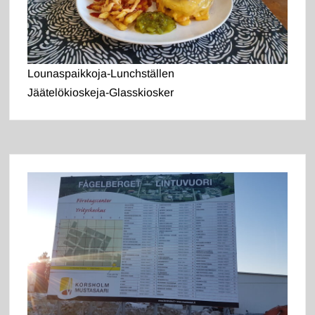
Lounaspaikkoja-Lunchställen
Jäätelökioskeja-Glasskiosker