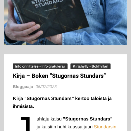
Info onnittelee - Info gratulerar
Kirjahylly - Bokhyllan
Kirja – Boken ”Stugornas Stundars”
Bloggaaja
05/07/2023
Kirja ”Stugornas Stundars” kertoo taloista ja
ihmisistä.
J
uhlajulkaisu
”Stugornas Stundars”
julkaistiin huhtikuussa juuri
Stundarsin