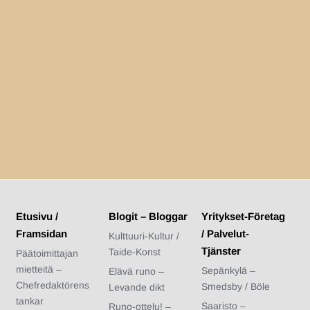
Etusivu /
Blogit – Bloggar
Yritykset-Företag
Framsidan
/ Palvelut-
Kulttuuri-Kultur /
Tjänster
Taide-Konst
Päätoimittajan
mietteitä –
Sepänkylä –
Elävä runo –
Chefredaktörens
Smedsby / Böle
Levande dikt
tankar
Saaristo –
Runo-ottelu! –