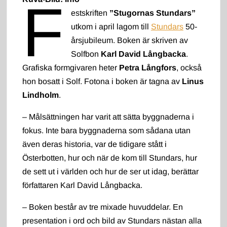
F
estskriften
”Stugornas Stundars”
utkom i april lagom till
Stundars
50-
årsjubileum. Boken är skriven av
Solfbon
Karl David Långbacka
.
Grafiska formgivaren heter
Petra Långfors
, också
hon bosatt i Solf. Fotona i boken är tagna av
Linus
Lindholm
.
– Målsättningen har varit att sätta byggnaderna i
fokus. Inte bara byggnaderna som sådana utan
även deras historia, var de tidigare stått i
Österbotten, hur och när de kom till Stundars, hur
de sett ut i världen och hur de ser ut idag, berättar
författaren Karl David Långbacka.
– Boken består av tre mixade huvuddelar. En
presentation i ord och bild av Stundars nästan alla