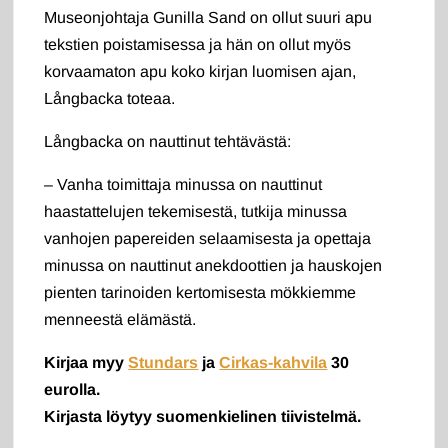
Museonjohtaja Gunilla Sand on ollut suuri apu
tekstien poistamisessa ja hän on ollut myös
korvaamaton apu koko kirjan luomisen ajan,
Långbacka toteaa.
Långbacka on nauttinut tehtävästä:
– Vanha toimittaja minussa on nauttinut
haastattelujen tekemisestä, tutkija minussa
vanhojen papereiden selaamisesta ja opettaja
minussa on nauttinut anekdoottien ja hauskojen
pienten tarinoiden kertomisesta mökkiemme
menneestä elämästä.
Kirjaa myy
Stundars
ja
Cirkas-kahvila
30
eurolla.
Kirjasta löytyy suomenkielinen tiivistelmä.