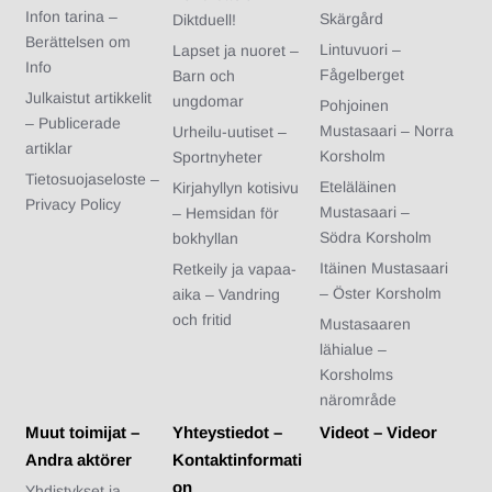
Infon tarina –
Skärgård
Diktduell!
Berättelsen om
Lintuvuori –
Lapset ja nuoret –
Info
Fågelberget
Barn och
Julkaistut artikkelit
ungdomar
Pohjoinen
– Publicerade
Mustasaari – Norra
Urheilu-uutiset –
artiklar
Korsholm
Sportnyheter
Tietosuojaseloste –
Eteläläinen
Kirjahyllyn kotisivu
Privacy Policy
Mustasaari –
– Hemsidan för
Södra Korsholm
bokhyllan
Itäinen Mustasaari
Retkeily ja vapaa-
– Öster Korsholm
aika – Vandring
och fritid
Mustasaaren
lähialue –
Korsholms
närområde
Muut toimijat –
Yhteystiedot –
Videot – Videor
Andra aktörer
Kontaktinformati
on
Yhdistykset ja