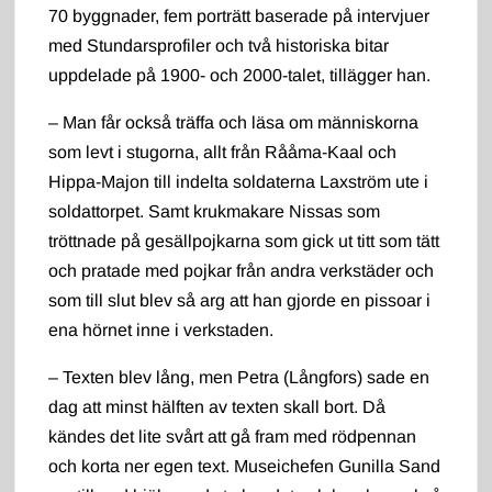
70 byggnader, fem porträtt baserade på intervjuer
med Stundarsprofiler och två historiska bitar
uppdelade på 1900- och 2000-talet, tillägger han.
– Man får också träffa och läsa om människorna
som levt i stugorna, allt från Rååma-Kaal och
Hippa-Majon till indelta soldaterna Laxström ute i
soldattorpet. Samt krukmakare Nissas som
tröttnade på gesällpojkarna som gick ut titt som tätt
och pratade med pojkar från andra verkstäder och
som till slut blev så arg att han gjorde en pissoar i
ena hörnet inne i verkstaden.
– Texten blev lång, men Petra (Långfors) sade en
dag att minst hälften av texten skall bort. Då
kändes det lite svårt att gå fram med rödpennan
och korta ner egen text. Museichefen Gunilla Sand