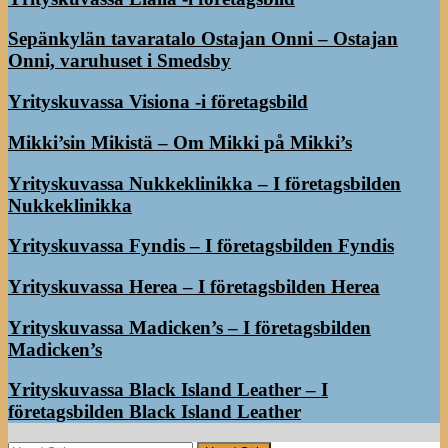
Sepänkylän tavaratalo Ostajan Onni – Ostajan
Onni, varuhuset i Smedsby
Yrityskuvassa Visiona -i företagsbild
Mikki’sin Mikistä – Om Mikki på Mikki’s
Yrityskuvassa Nukkeklinikka – I företagsbilden
Nukkeklinikka
Yrityskuvassa Fyndis – I företagsbilden Fyndis
Yrityskuvassa Herea – I företagsbilden Herea
Yrityskuvassa Madicken’s – I företagsbilden
Madicken’s
Yrityskuvassa Black Island Leather – I
företagsbilden Black Island Leather