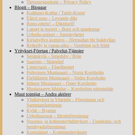
Tietosuojaseloste – Privacy Policy
Blogit – Bloggar
Kulttuuri-Kultur / Taide-Konst
Elävä runo – Levande dikt
Runo-ottelu! – Diktduell!
Lapset ja nuoret – Barn och ungdomar
Urheilu-uutiset – Sportnyheter
Kirjahyllyn kotisivu – Hemsidan för bokhyllan
Retkeily ja vapaa-aika – Vandring och fritid
Yritykset-Företag / Palvelut-Tjänster
Sepänkylä – Smedsby / Böle
Saaristo – Skärgård
Lintuvuori – Fågelberget
Pohjoinen Mustasaari – Norra Korsholm
Eteläläinen Mustasaari – Södra Korsholm
Itäinen Mustasaari – Öster Korsholm
Mustasaaren lähialue – Korsholms närområde
Muut toimijat – Andra aktörer
Yhdistykset ja Yhteisöt – Föreningar och
Sammanslutningar
Kylät – Byarna
Urheiluseurat – Idrottsföreningar
Nuoriso- ja kotiseutuyhdistykset – Ungdoms- och
hembygdsföreningar
Kuntalaiset – Kommuninvånare