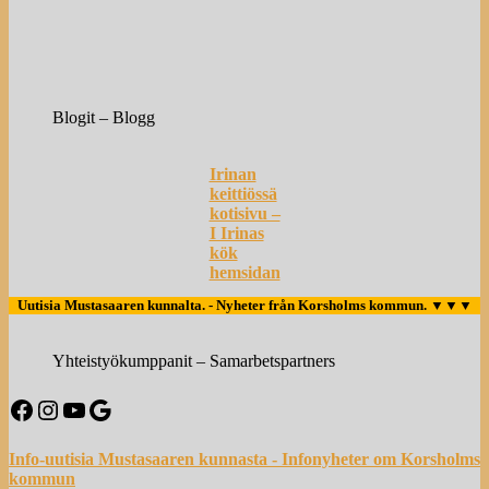
Blogit – Blogg
Irinan
keittiössä
kotisivu –
I Irinas
kök
hemsidan
Uutisia Mustasaaren kunnalta. - Nyheter från Korsholms kommun.
▼▼▼
Yhteistyökumppanit – Samarbetspartners
Facebook
Instagram
YouTube
Google
Info-uutisia Mustasaaren kunnasta - Infonyheter om Korsholms
kommun