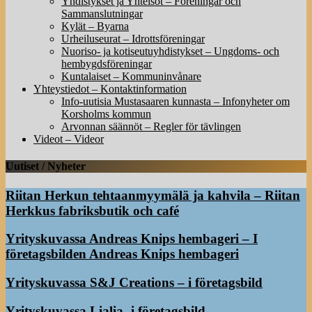
Yhdistykset ja Yhteisöt – Föreningar och
Sammanslutningar
Kylät – Byarna
Urheiluseurat – Idrottsföreningar
Nuoriso- ja kotiseutuyhdistykset – Ungdoms- och
hembygdsföreningar
Kuntalaiset – Kommuninvånare
Yhteystiedot – Kontaktinformation
Info-uutisia Mustasaaren kunnasta – Infonyheter om
Korsholms kommun
Arvonnan säännöt – Regler för tävlingen
Videot – Videor
Uutiset / Nyheter
Riitan Herkun tehtaanmyymälä ja kahvila – Riitan
Herkkus fabriksbutik och café
Yrityskuvassa Andreas Knips hembageri – I
företagsbilden Andreas Knips hembageri
Yrityskuvassa S&J Creations – i företagsbild
Yrityskuvassa Lialia -i företagsbild