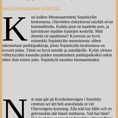
Jane Trygg-Kaipiainen
30/04/2022
K
un kulkee Mustasaarentietä Sepänkylän
keskustassa, Olavintien risteyksessä näyttää aivan
kummalliselta. Kaikki puut on kaadettu pois, ja
kaivinkone lepäilee kantojen keskellä. Mitä
ihmettä on tapahtunut? Kyseessä on hyvä
esimerkki Sepänkylän muutoksesta: siihen
rakennetaan parkkipaikkoja, joista Sepänkylän keskustassa on
kovasti pulaa. Tämä on hyvä autoille ja autoilijoille. Kylän yleisen
viihtyisyyden kannalta puiden muuttuminen parkkipaikoiksi onkin
sitten ihan toinen juttu. Sepänkylä muuttuu harmaammaksi.
N
är man går på Korsholmsvägen i Smedsby
centrum ser det helt annorlunda ut vid
Olavsvägens korsning. Alla träd har fällts och en
grävmaskin står bland stubbarna. Vad har hänt?