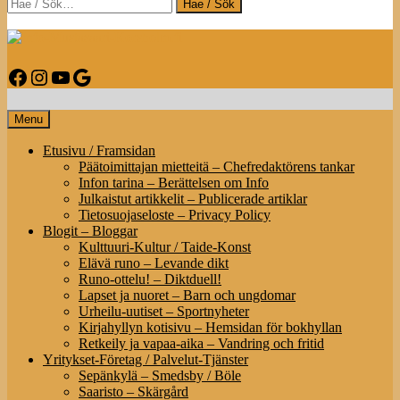
Search
Info-Mustasaari-Korsholm.fi
Facebook
Instagram
YouTube
Google
Infoa Mustasaaresta – Information om Korsholm
Menu
Etusivu / Framsidan
Päätoimittajan mietteitä – Chefredaktörens tankar
Infon tarina – Berättelsen om Info
Julkaistut artikkelit – Publicerade artiklar
Tietosuojaseloste – Privacy Policy
Blogit – Bloggar
Kulttuuri-Kultur / Taide-Konst
Elävä runo – Levande dikt
Runo-ottelu! – Diktduell!
Lapset ja nuoret – Barn och ungdomar
Urheilu-uutiset – Sportnyheter
Kirjahyllyn kotisivu – Hemsidan för bokhyllan
Retkeily ja vapaa-aika – Vandring och fritid
Yritykset-Företag / Palvelut-Tjänster
Sepänkylä – Smedsby / Böle
Saaristo – Skärgård