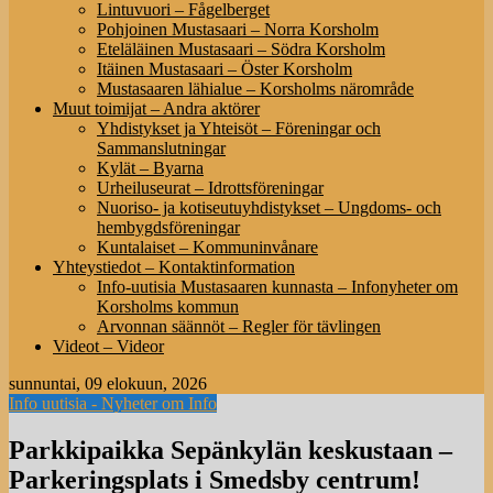
Lintuvuori – Fågelberget
Pohjoinen Mustasaari – Norra Korsholm
Eteläläinen Mustasaari – Södra Korsholm
Itäinen Mustasaari – Öster Korsholm
Mustasaaren lähialue – Korsholms närområde
Muut toimijat – Andra aktörer
Yhdistykset ja Yhteisöt – Föreningar och
Sammanslutningar
Kylät – Byarna
Urheiluseurat – Idrottsföreningar
Nuoriso- ja kotiseutuyhdistykset – Ungdoms- och
hembygdsföreningar
Kuntalaiset – Kommuninvånare
Yhteystiedot – Kontaktinformation
Info-uutisia Mustasaaren kunnasta – Infonyheter om
Korsholms kommun
Arvonnan säännöt – Regler för tävlingen
Videot – Videor
sunnuntai, 09 elokuun, 2026
Info uutisia - Nyheter om Info
Parkkipaikka Sepänkylän keskustaan –
Parkeringsplats i Smedsby centrum!