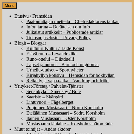
Skip
Menu
to
content
Etusivu / Framsidan
Päätoimittajan mietteitä – Chefredaktörens tankar
Infon tarina – Berättelsen om Info
Julkaistut artikkelit – Publicerade artiklar
Tietosuojaseloste – Privacy Policy
Blogit – Bloggar
Kulttuuri-Kultur / Taide-Konst
Elävä runo – Levande dikt
Runo-ottelu! – Diktduell!
Lapset ja nuoret – Barn och ungdomar
Urheilu-uutiset – Sportnyheter
Kirjahyllyn kotisivu – Hemsidan för bokhyllan
Retkeily ja vapaa-aika – Vandring och fritid
Yritykset-Företag / Palvelut-Tjänster
Sepänkylä – Smedsby / Böle
Saaristo – Skärgård
Lintuvuori – Fågelberget
Pohjoinen Mustasaari – Norra Korsholm
Eteläläinen Mustasaari – Södra Korsholm
Itäinen Mustasaari – Öster Korsholm
Mustasaaren lähialue – Korsholms närområde
Muut toimijat – Andra aktörer