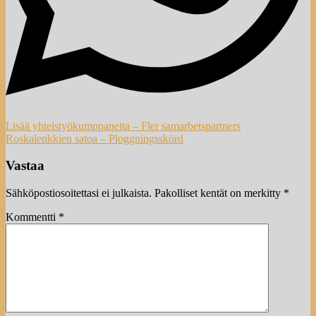
Artikkelien
Lisää yhteistyökumppaneita – Fler samarbetspartners
Roskalenkkien satoa – Ploggningsskörd
selaus
Vastaa
Sähköpostiosoitettasi ei julkaista.
Pakolliset kentät on merkitty
*
Kommentti
*