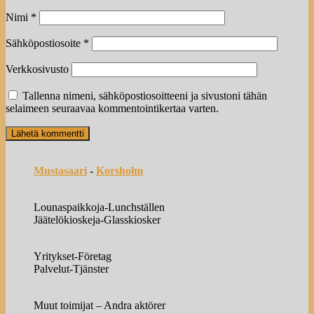
Nimi
*
Sähköpostiosoite
*
Verkkosivusto
Tallenna nimeni, sähköpostiosoitteeni ja sivustoni tähän
selaimeen seuraavaa kommentointikertaa varten.
Mustasaari
-
Korsholm
Lounaspaikkoja-Lunchställen
Jäätelökioskeja-Glasskiosker
Yritykset-Företag
Palvelut-Tjänster
Muut toimijat – Andra aktörer