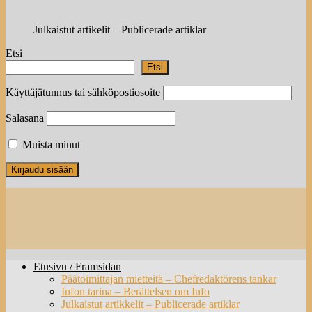
Julkaistut artikelit – Publicerade artiklar
Etsi
Etsi
Käyttäjätunnus tai sähköpostiosoite
Salasana
Muista minut
Etusivu / Framsidan
Päätoimittajan mietteitä – Chefredaktörens tankar
Infon tarina – Berättelsen om Info
Julkaistut artikkelit – Publicerade artiklar