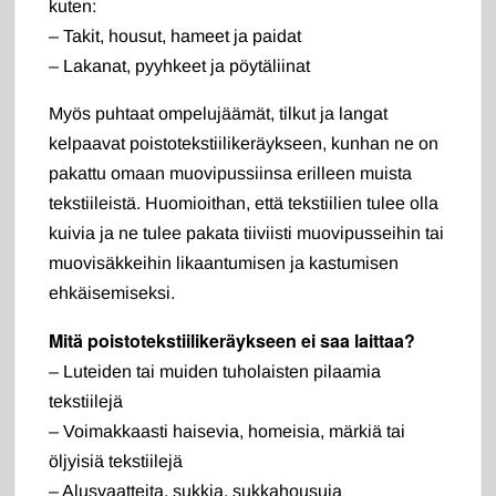
kuten:
– Takit, housut, hameet ja paidat
– Lakanat, pyyhkeet ja pöytäliinat
Myös puhtaat ompelujäämät, tilkut ja langat
kelpaavat poistotekstiilikeräykseen, kunhan ne on
pakattu omaan muovipussiinsa erilleen muista
tekstiileistä. Huomioithan, että tekstiilien tulee olla
kuivia ja ne tulee pakata tiiviisti muovipusseihin tai
muovisäkkeihin likaantumisen ja kastumisen
ehkäisemiseksi.
Mitä poistotekstiilikeräykseen ei saa laittaa?
– Luteiden tai muiden tuholaisten pilaamia
tekstiilejä
– Voimakkaasti haisevia, homeisia, märkiä tai
öljyisiä tekstiilejä
– Alusvaatteita, sukkia, sukkahousuja