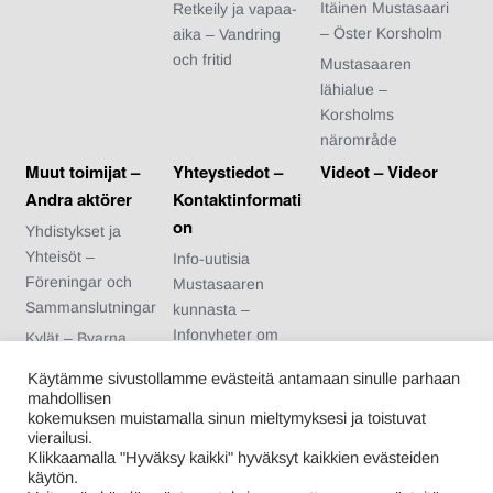
Itäinen Mustasaari
Retkeily ja vapaa-
– Öster Korsholm
aika – Vandring
och fritid
Mustasaaren
lähialue –
Korsholms
närområde
Muut toimijat –
Yhteystiedot –
Videot – Videor
Andra aktörer
Kontaktinformati
on
Yhdistykset ja
Yhteisöt –
Info-uutisia
Föreningar och
Mustasaaren
Sammanslutningar
kunnasta –
Infonyheter om
Kylät – Byarna
Korsholms
Urheiluseurat –
Käytämme sivustollamme evästeitä antamaan sinulle parhaan
kommun
Idrottsföreningar
mahdollisen
Arvonnan säännöt
kokemuksen muistamalla sinun mieltymyksesi ja toistuvat
Nuoriso- ja
vierailusi.
– Regler för
kotiseutuyhdistykse
Klikkaamalla "Hyväksy kaikki" hyväksyt kaikkien evästeiden
tävlingen
t – Ungdoms- och
käytön.