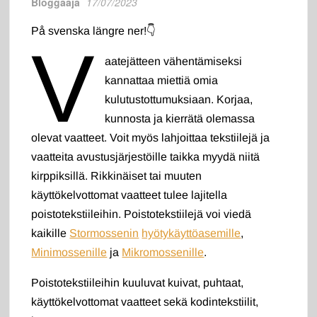
Bloggaaja
17/07/2023
På svenska längre ner!👇
V
aatejätteen vähentämiseksi
kannattaa miettiä omia
kulutustottumuksiaan. Korjaa,
kunnosta ja kierrätä olemassa
olevat vaatteet. Voit myös lahjoittaa tekstiilejä ja
vaatteita avustusjärjestöille taikka myydä niitä
kirppiksillä. Rikkinäiset tai muuten
käyttökelvottomat vaatteet tulee lajitella
poistotekstiileihin. Poistotekstiilejä voi viedä
kaikille
Stormossenin
hyötykäyttöasemille
,
Minimossenille
ja
Mikromossenille
.
Poistotekstiileihin kuuluvat kuivat, puhtaat,
käyttökelvottomat vaatteet sekä kodintekstiilit,