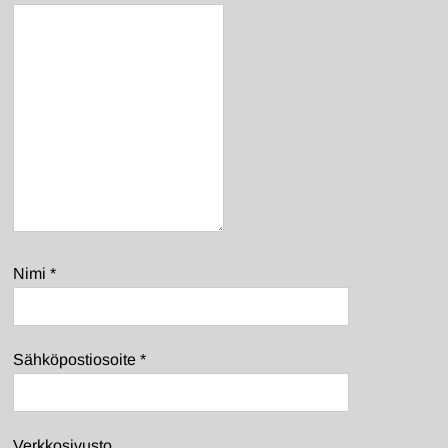
Nimi
*
Sähköpostiosoite
*
Verkkosivusto