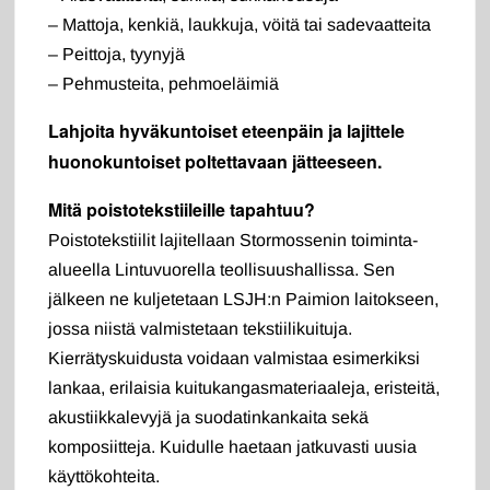
– Mattoja, kenkiä, laukkuja, vöitä tai sadevaatteita
– Peittoja, tyynyjä
– Pehmusteita, pehmoeläimiä
Lahjoita hyväkuntoiset eteenpäin ja lajittele
huonokuntoiset poltettavaan jätteeseen.
Mitä poistotekstiileille tapahtuu?
Poistotekstiilit lajitellaan Stormossenin toiminta-
alueella Lintuvuorella teollisuushallissa. Sen
jälkeen ne kuljetetaan LSJH:n Paimion laitokseen,
jossa niistä valmistetaan tekstiilikuituja.
Kierrätyskuidusta voidaan valmistaa esimerkiksi
lankaa, erilaisia kuitukangasmateriaaleja, eristeitä,
akustiikkalevyjä ja suodatinkankaita sekä
komposiitteja. Kuidulle haetaan jatkuvasti uusia
käyttökohteita.