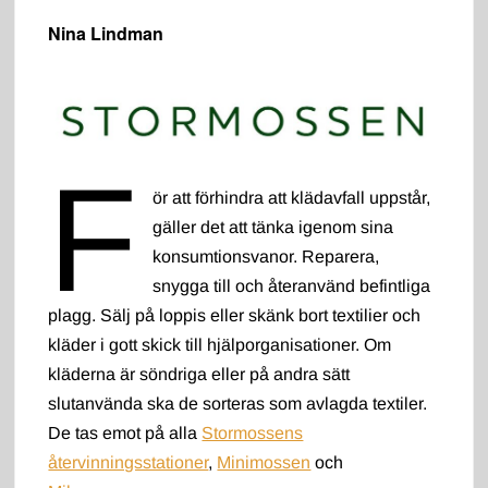
Nina Lindman
F
ör att förhindra att klädavfall uppstår,
gäller det att tänka igenom sina
konsumtionsvanor. Reparera,
snygga till och återanvänd befintliga
plagg. Sälj på loppis eller skänk bort textilier och
kläder i gott skick till hjälporganisationer. Om
kläderna är söndriga eller på andra sätt
slutanvända ska de sorteras som avlagda textiler.
De tas emot på alla
Stormossens
återvinningsstationer
,
Minimossen
och