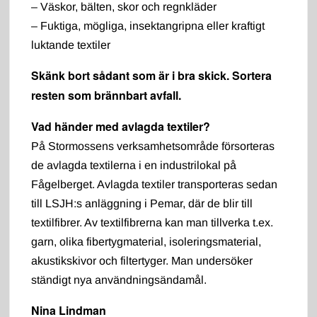
– Väskor, bälten, skor och regnkläder
– Fuktiga, mögliga, insektangripna eller kraftigt
luktande textiler
Skänk bort sådant som är i bra skick. Sortera
resten som brännbart avfall.
Vad händer med avlagda textiler?
På Stormossens verksamhetsområde försorteras
de avlagda textilerna i en industrilokal på
Fågelberget. Avlagda textiler transporteras sedan
till LSJH:s anläggning i Pemar, där de blir till
textilfibrer. Av textilfibrerna kan man tillverka t.ex.
garn, olika fibertygmaterial, isoleringsmaterial,
akustikskivor och filtertyger. Man undersöker
ständigt nya användningsändamål.
Nina Lindman