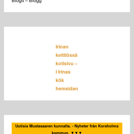
Blogit – Blogg
Irinan
keittiössä
kotisivu –
I Irinas
kök
hemsidan
Uutisia Mustasaaren kunnalta. - Nyheter från Korsholms
kommun.
▼▼▼