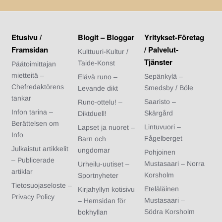
Etusivu /
Blogit – Bloggar
Yritykset-Företag
Framsidan
/ Palvelut-
Kulttuuri-Kultur /
Tjänster
Taide-Konst
Päätoimittajan
mietteitä –
Sepänkylä –
Elävä runo –
Chefredaktörens
Smedsby / Böle
Levande dikt
tankar
Saaristo –
Runo-ottelu! –
Infon tarina –
Skärgård
Diktduell!
Berättelsen om
Lintuvuori –
Lapset ja nuoret –
Info
Fågelberget
Barn och
Julkaistut artikkelit
ungdomar
Pohjoinen
– Publicerade
Mustasaari – Norra
Urheilu-uutiset –
artiklar
Korsholm
Sportnyheter
Tietosuojaseloste –
Eteläläinen
Kirjahyllyn kotisivu
Privacy Policy
Mustasaari –
– Hemsidan för
Södra Korsholm
bokhyllan