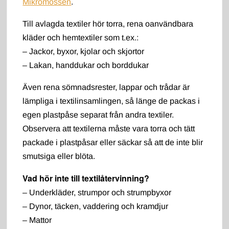
Mikromossen
.
Till avlagda textiler hör torra, rena oanvändbara
kläder och hemtextiler som t.ex.:
– Jackor, byxor, kjolar och skjortor
– Lakan, handdukar och borddukar
Även rena sömnadsrester, lappar och trådar är
lämpliga i textilinsamlingen, så länge de packas i
egen plastpåse separat från andra textiler.
Observera att textilerna måste vara torra och tätt
packade i plastpåsar eller säckar så att de inte blir
smutsiga eller blöta.
Vad hör inte till textilåtervinning?
– Underkläder, strumpor och strumpbyxor
– Dynor, täcken, vaddering och kramdjur
– Mattor