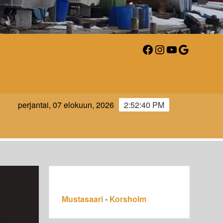
Facebook
Instagram
YouTube
Google
AARI-
perjantai, 07 elokuun, 2026
2:52:42 PM
LM.FI
Mustasaari
-
Korsholm