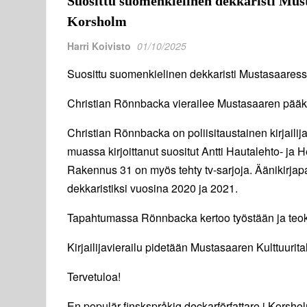
Suosittu suomenkielinen dekkaristi Must
Korsholm
Harri Koivisto
01/10/2025
Suosittu suomenkielinen dekkaristi Mustasaaress
Christian Rönnbacka vierailee Mustasaaren pääkirj
Christian Rönnbacka on poliisitaustainen kirjailija
muassa kirjoittanut suositut Antti Hautalehto- ja H
Rakennus 31 on myös tehty tv-sarjoja. Äänikirj
dekkaristiksi vuosina 2020 ja 2021.
Tapahtumassa Rönnbacka kertoo työstään ja teok
Kirjailijavierailu pidetään Mustasaaren Kulttuurit
Tervetuloa!
En populär finskspråkig deckarförfattare i Korsho