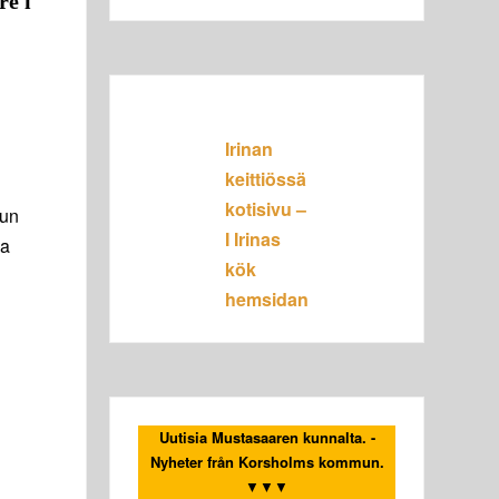
re i
Irinan
keittiössä
kotisivu –
uun
I Irinas
ja
kök
hemsidan
Uutisia Mustasaaren kunnalta. -
Nyheter från Korsholms kommun.
▼▼▼