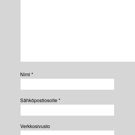
Nimi
*
Sähköpostiosoite
*
Verkkosivusto