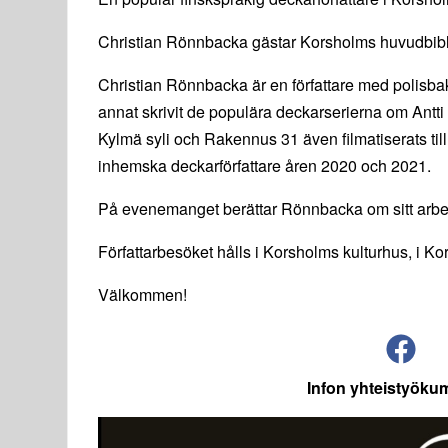
Christian Rönnbacka gästar Korsholms huvudbibli
Christian Rönnbacka är en författare med polisbak
annat skrivit de populära deckarserierna om Antt
Kylmä syli och Rakennus 31 även filmatiserats till
inhemska deckarförfattare åren 2020 och 2021.
På evenemanget berättar Rönnbacka om sitt arbet
Författarbesöket hålls i Korsholms kulturhus, i Kor
Välkommen!
Infon yhteistyöku