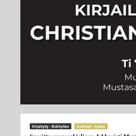
Kirjahylly - Bokhyllan
Kulttuuri - Kultur