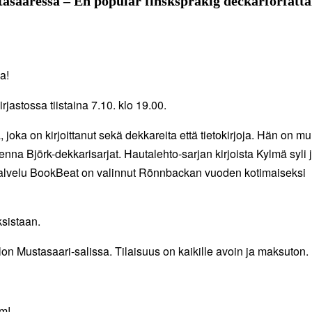
asaaressa – En populär finskspråkig deckarförfatta
a!
astossa tiistaina 7.10. klo 19.00.
, joka on kirjoittanut sekä dekkareita että tietokirjoja. Hän on m
enna Björk-dekkarisarjat. Hautalehto-sarjan kirjoista Kylmä syli 
apalvelu BookBeat on valinnut Rönnbackan vuoden kotimaiseksi
sistaan.
alon Mustasaari-salissa. Tilaisuus on kaikille avoin ja maksuton.
lm!