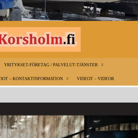
INFO-
Infoa
Mustasaaresta
MUSTAS
– Information
YRITYKSET-FÖRETAG / PALVELUT-TJÄNSTER
om Korsholm
KORSHO
DOT – KONTAKTINFORMATION
VIDEOT – VIDEOR