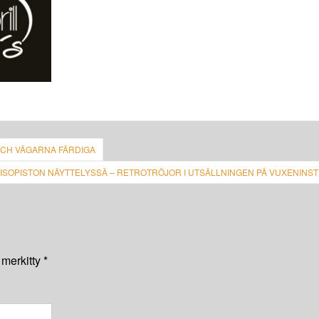
 OCH VÄGARNA FÄRDIGA
UISOPISTON NÄYTTELYSSÄ – RETROTRÖJOR I UTSÄLLNINGEN PÅ VUXENINST
 merkitty
*