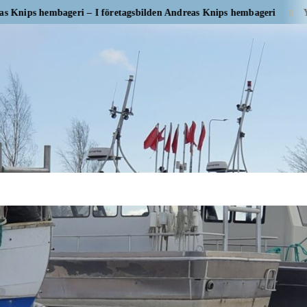
mbageri – I företagsbilden Andreas Knips hembageri
Yrityskuvass