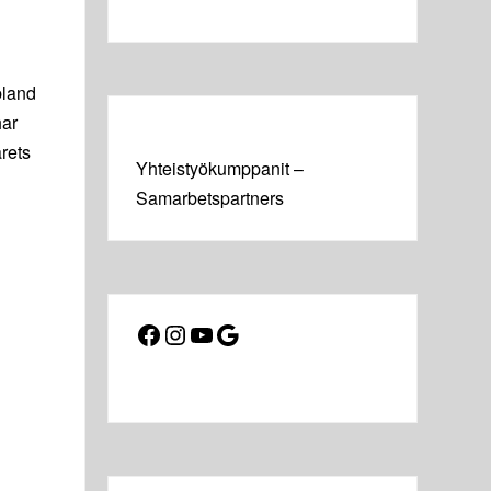
bland
har
årets
Yhteistyökumppanit –
Samarbetspartners
Facebook
Instagram
YouTube
Google