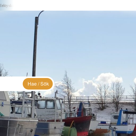
a S&J Creations – i företagsbild
Yrityskuvassa Lialia -i företagsb