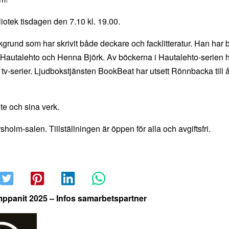
otek tisdagen den 7.10 kl. 19.00.
grund som har skrivit både deckare och facklitteratur. Han har 
i Hautalehto och Henna Björk. Av böckerna i Hautalehto-serien 
 tv-serier. Ljudbokstjänsten BookBeat har utsett Rönnbacka till 
e och sina verk.
sholm-salen. Tillställningen är öppen för alla och avgiftsfri.
mppanit 2025 – Infos samarbetspartner