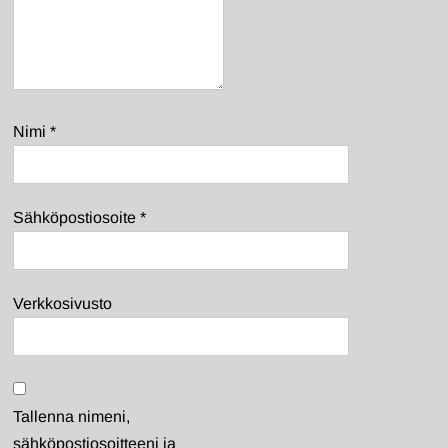
Nimi
*
Sähköpostiosoite
*
Verkkosivusto
Tallenna nimeni,
sähköpostiosoitteeni ja