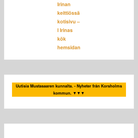
Irinan
keittiössä
kotisivu –
I Irinas
kök
hemsidan
Uutisia Mustasaaren kunnalta. - Nyheter från Korsholms
kommun.
▼▼▼