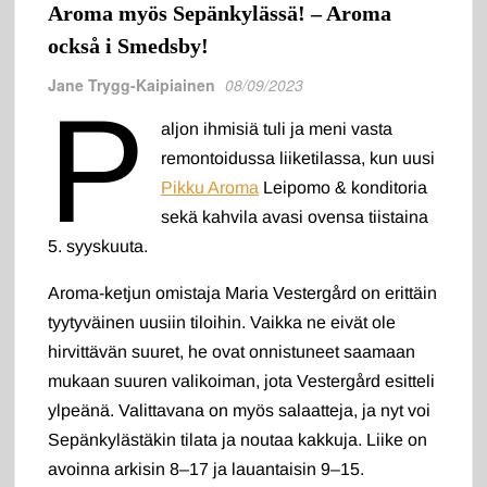
Aroma myös Sepänkylässä! – Aroma
också i Smedsby!
Jane Trygg-Kaipiainen
08/09/2023
P
aljon ihmisiä tuli ja meni vasta
remontoidussa liiketilassa, kun uusi
Pikku Aroma
Leipomo & konditoria
sekä kahvila avasi ovensa tiistaina
5. syyskuuta.
Aroma-ketjun omistaja Maria Vestergård on erittäin
tyytyväinen uusiin tiloihin. Vaikka ne eivät ole
hirvittävän suuret, he ovat onnistuneet saamaan
mukaan suuren valikoiman, jota Vestergård esitteli
ylpeänä. Valittavana on myös salaatteja, ja nyt voi
Sepänkylästäkin tilata ja noutaa kakkuja. Liike on
avoinna arkisin 8–17 ja lauantaisin 9–15.