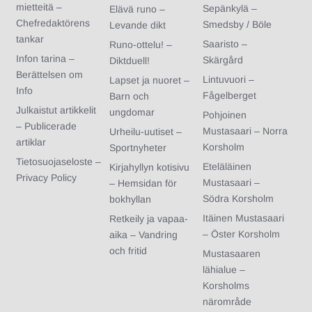
mietteitä –
Sepänkylä –
Elävä runo –
Chefredaktörens
Smedsby / Böle
Levande dikt
tankar
Saaristo –
Runo-ottelu! –
Infon tarina –
Skärgård
Diktduell!
Berättelsen om
Lintuvuori –
Lapset ja nuoret –
Info
Fågelberget
Barn och
Julkaistut artikkelit
ungdomar
Pohjoinen
– Publicerade
Mustasaari – Norra
Urheilu-uutiset –
artiklar
Korsholm
Sportnyheter
Tietosuojaseloste –
Eteläläinen
Kirjahyllyn kotisivu
Privacy Policy
Mustasaari –
– Hemsidan för
Södra Korsholm
bokhyllan
Itäinen Mustasaari
Retkeily ja vapaa-
– Öster Korsholm
aika – Vandring
och fritid
Mustasaaren
lähialue –
Korsholms
närområde