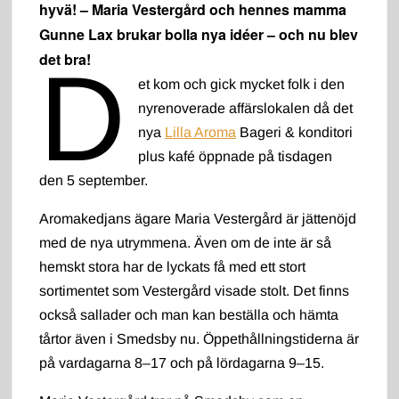
hyvä! – Maria Vestergård och hennes mamma
Gunne Lax brukar bolla nya idéer – och nu blev
det bra!
D
et kom och gick mycket folk i den
nyrenoverade affärslokalen då det
nya
Lilla Aroma
Bageri & konditori
plus kafé öppnade på tisdagen
den 5 september.
Aromakedjans ägare Maria Vestergård är jättenöjd
med de nya utrymmena. Även om de inte är så
hemskt stora har de lyckats få med ett stort
sortimentet som Vestergård visade stolt. Det finns
också sallader och man kan beställa och hämta
tårtor även i Smedsby nu. Öppethållningstiderna är
på vardagarna 8–17 och på lördagarna 9–15.