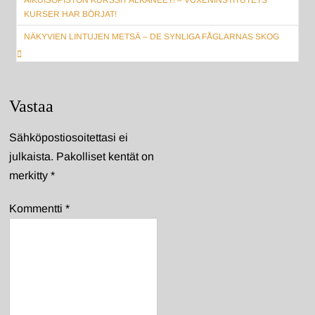
AIKUISOPISTON KURSSIT ALKANEET! – VUXENINSTITUTETS
selaus
KURSER HAR BÖRJAT!
NÄKYVIEN LINTUJEN METSÄ – DE SYNLIGA FÅGLARNAS SKOG
Vastaa
Sähköpostiosoitettasi ei
julkaista.
Pakolliset kentät on
merkitty
*
Kommentti
*