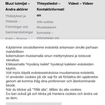
Muut toimijat –
Yhteystiedot –
Videot – Videor
Andra aktörer
Kontaktinformati
on
Yhdistykset ja
Yhteisöt –
Info-uutisia
Föreningar och
Mustasaaren
Sammanslutningar
kunnasta –
Infonyheter om
Kylät – Byarna
Korsholms
Urheiluseurat –
Käytämme sivustollamme evästeitä antamaan sinulle parhaan
kommun
Idrottsföreningar
mahdollisen
Arvonnan säännöt
kokemuksen muistamalla sinun mieltymyksesi ja toistuvat
Nuoriso- ja
vierailusi.
– Regler för
kotiseutuyhdistykse
Klikkaamalla "Hyväksy kaikki" hyväksyt kaikkien evästeiden
tävlingen
t – Ungdoms- och
käytön.
Voit myös käydä evästeasetuksissa muuttamassa evästeitä.
hembygdsförening
Vi använder cookies på vår sajt för att förbättra din upplevelse
ar
genom att komma ihåg dina preferenser och återkommande
besök.
Kuntalaiset –
När du klickar på "Tillåt alla", tillåter du alla cookies.
Kommuninvånare
Du kan också gå och klicka på Hantera cookies och ändra val
av dem.