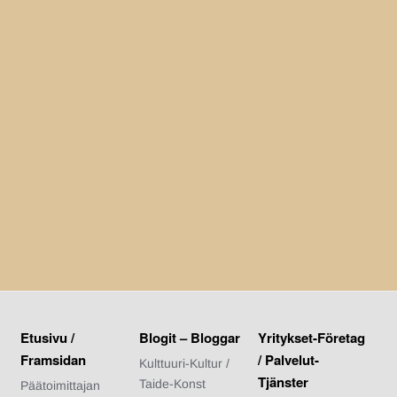
Etusivu /
Blogit – Bloggar
Yritykset-Företag
Framsidan
/ Palvelut-
Kulttuuri-Kultur /
Tjänster
Taide-Konst
Päätoimittajan