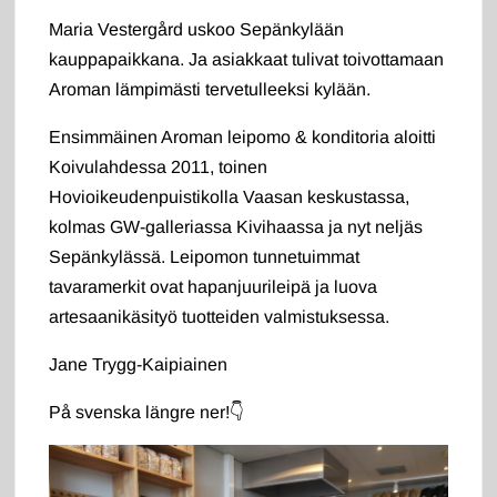
Maria Vestergård uskoo Sepänkylään
kauppapaikkana. Ja asiakkaat tulivat toivottamaan
Aroman lämpimästi tervetulleeksi kylään.
Ensimmäinen Aroman leipomo & konditoria aloitti
Koivulahdessa 2011, toinen
Hovioikeudenpuistikolla Vaasan keskustassa,
kolmas GW-galleriassa Kivihaassa ja nyt neljäs
Sepänkylässä. Leipomon tunnetuimmat
tavaramerkit ovat hapanjuurileipä ja luova
artesaanikäsityö tuotteiden valmistuksessa.
Jane Trygg-Kaipiainen
På svenska längre ner!👇