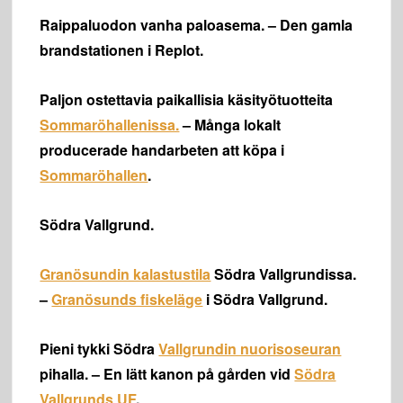
Raippaluodon vanha paloasema. – Den gamla
brandstationen i Replot.
Paljon ostettavia paikallisia käsityötuotteita
Sommaröhallenissa.
– Många lokalt
producerade handarbeten att köpa i
Sommaröhallen
.
Södra Vallgrund.
Granösundin kalastustila
Södra Vallgrundissa.
–
Granösunds fiskeläge
i Södra Vallgrund.
Pieni tykki Södra
Vallgrundin nuorisoseuran
pihalla. – En lätt kanon på gården vid
Södra
Vallgrunds UF
.