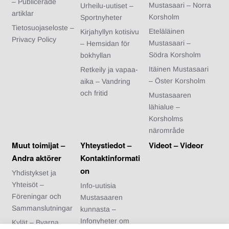
– Publicerade
Mustasaari – Norra
Urheilu-uutiset –
artiklar
Korsholm
Sportnyheter
Tietosuojaseloste –
Eteläläinen
Kirjahyllyn kotisivu
Privacy Policy
Mustasaari –
– Hemsidan för
Södra Korsholm
bokhyllan
Itäinen Mustasaari
Retkeily ja vapaa-
– Öster Korsholm
aika – Vandring
och fritid
Mustasaaren
lähialue –
Korsholms
närområde
Muut toimijat –
Yhteystiedot –
Videot – Videor
Andra aktörer
Kontaktinformati
on
Yhdistykset ja
Yhteisöt –
Info-uutisia
Föreningar och
Mustasaaren
Sammanslutningar
kunnasta –
Infonyheter om
Kylät – Byarna