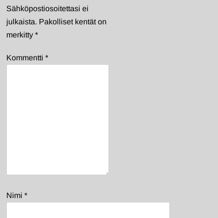
Sähköpostiosoitettasi ei
julkaista.
Pakolliset kentät on
merkitty
*
Kommentti
*
Nimi
*