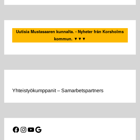
Uutisia Mustasaaren kunnalta. - Nyheter från Korsholms
kommun.
▼▼▼
Yhteistyökumppanit – Samarbetspartners
Facebook
Instagram
YouTube
Google