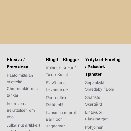
Etusivu /
Blogit – Bloggar
Yritykset-Företag
Framsidan
/ Palvelut-
Kulttuuri-Kultur /
Tjänster
Taide-Konst
Päätoimittajan
mietteitä –
Sepänkylä –
Elävä runo –
Chefredaktörens
Smedsby / Böle
Levande dikt
tankar
Saaristo –
Runo-ottelu! –
Infon tarina –
Skärgård
Diktduell!
Berättelsen om
Lintuvuori –
Lapset ja nuoret –
Info
Fågelberget
Barn och
Julkaistut artikkelit
ungdomar
Pohjoinen