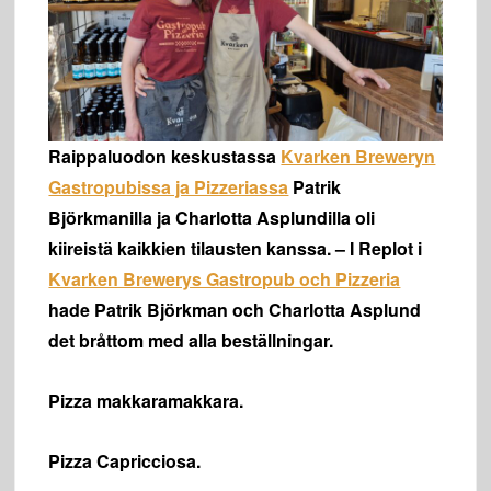
Raippaluodon keskustassa
Kvarken Breweryn
Gastropubissa ja Pizzeriassa
Patrik
Björkmanilla ja Charlotta Asplundilla oli
kiireistä kaikkien tilausten kanssa. – I Replot i
Kvarken Brewerys Gastropub och Pizzeria
hade Patrik Björkman och Charlotta Asplund
det bråttom med alla beställningar.
Pizza makkaramakkara.
Pizza Capricciosa.