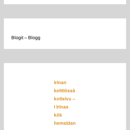
Blogit – Blogg
Irinan
keittiössä
kotisivu –
I Irinas
kök
hemsidan