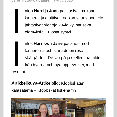
Jane Trygg-Kaipiainen
04/06/2023
I
Harri ja Jane
nfon
pakkasivat mukaan
kamerat ja aloittivat matkan saaristoon. He
jahtasivat hienoja kuvia kylistä sekä
elämyksiä. Tulosta syntyi.
I
Harri och Jane
nfos
packade med
kamerorna och startade en resa till
skärgården. De var på jakt efter fina bilder
från byarna och nya upplevelser, med
resultat.
Artikkelikuva-Artikelbild:
Klobbskatan
kalasatama – Klobbskat fiskehamn