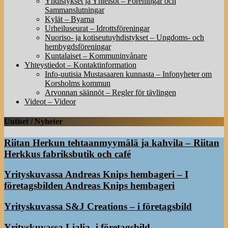
Yhdistykset ja Yhteisöt – Föreningar och
Sammanslutningar
Kylät – Byarna
Urheiluseurat – Idrottsföreningar
Nuoriso- ja kotiseutuyhdistykset – Ungdoms- och
hembygdsföreningar
Kuntalaiset – Kommuninvånare
Yhteystiedot – Kontaktinformation
Info-uutisia Mustasaaren kunnasta – Infonyheter om
Korsholms kommun
Arvonnan säännöt – Regler för tävlingen
Videot – Videor
Uutiset / Nyheter
Riitan Herkun tehtaanmyymälä ja kahvila – Riitan
Herkkus fabriksbutik och café
Yrityskuvassa Andreas Knips hembageri – I
företagsbilden Andreas Knips hembageri
Yrityskuvassa S&J Creations – i företagsbild
Yrityskuvassa Lialia -i företagsbild