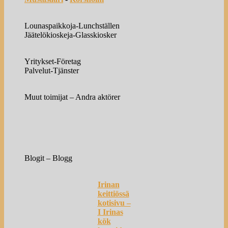
Lounaspaikkoja-Lunchställen
Jäätelökioskeja-Glasskiosker
Yritykset-Företag
Palvelut-Tjänster
Muut toimijat – Andra aktörer
Blogit – Blogg
Irinan
keittiössä
kotisivu –
I Irinas
kök