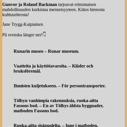
Gunvor ja Roland Backman
tarjoavat erinomaisen
mahdollisuuden kurkistaa menneisyyteen. Kiitos hienosta
kulttuuriteosta!
Jane Trygg-Kaipiainen
På svenska längre ner!👇
Runarin museo – Runar museum.
Vaatteita ja käyttötavaroita. – Kläder och
bruksföremål.
Ihmisten kuljetukseen. – För persontransporter.
Tölbyn vanhimpia rakennuksia, ruoka-aitta
Fassons bod. – En av Tölbys äldsta byggnader,
matboden Fassons bod.
Ruoka-aitta sisäpuolelta. – Inne i matboden.