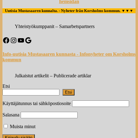
hemsidan
Uutisia Mustasaaren kunnalta. - Nyheter från Korsholms kommun.
▼▼▼
Yhteistyökumppanit – Samarbetspartners
Facebook
Instagram
YouTube
Google
Info-uutisia Mustasaaren kunnasta - Infonyheter om Korsholms
kommun
Julkaistut artikelit – Publicerade artiklar
Etsi
Etsi
Käyttäjätunnus tai sähköpostiosoite
Salasana
Muista minut