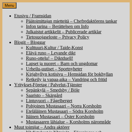
Skip
Menu
to
content
Etusivu / Framsidan
Päätoimittajan mietteitä – Chefredaktörens tankar
Infon tarina – Berättelsen om Info
Julkaistut artikkelit – Publicerade artiklar
Tietosuojaseloste – Privacy Policy
Blogit – Bloggar
Kulttuuri-Kultur / Taide-Konst
Elävä runo – Levande dikt
Runo-ottelu! – Diktduell!
Lapset ja nuoret – Barn och ungdomar
Urheilu-uutiset – Sportnyheter
Kirjahyllyn kotisivu – Hemsidan för bokhyllan
Retkeily ja vapaa-aika – Vandring och fritid
Yritykset-Företag / Palvelut-Tjänster
Sepänkylä – Smedsby / Böle
Saaristo – Skärgård
Lintuvuori – Fågelberget
Pohjoinen Mustasaari – Norra Korsholm
Eteläläinen Mustasaari – Södra Korsholm
Itäinen Mustasaari – Öster Korsholm
Mustasaaren lähialue – Korsholms närområde
Muut toimijat – Andra aktörer