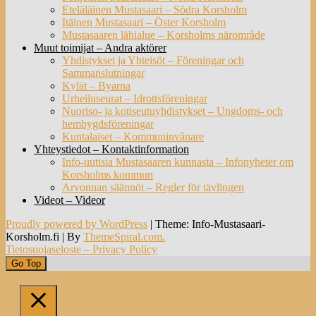
Eteläläinen Mustasaari – Södra Korsholm
Itäinen Mustasaari – Öster Korsholm
Mustasaaren lähialue – Korsholms närområde
Muut toimijat – Andra aktörer
Yhdistykset ja Yhteisöt – Föreningar och
Sammanslutningar
Kylät – Byarna
Urheiluseurat – Idrottsföreningar
Nuoriso- ja kotiseutuyhdistykset – Ungdoms- och
hembygdsföreningar
Kuntalaiset – Kommuninvånare
Yhteystiedot – Kontaktinformation
Info-uutisia Mustasaaren kunnasta – Infonyheter om
Korsholms kommun
Arvonnan säännöt – Regler för tävlingen
Videot – Videor
Proudly powered by WordPress
|
Theme: Info-Mustasaari-
Korsholm.fi
|
By
ThemeSpiral.com.
Tietosuojaseloste – Privacy Policy
Go Top