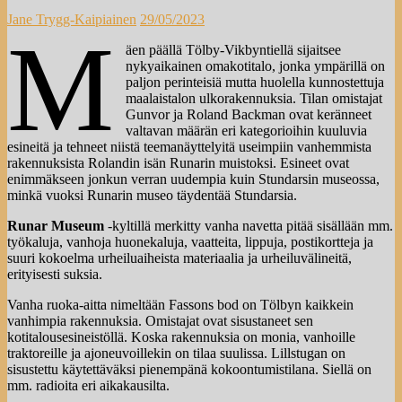
Jane Trygg-Kaipiainen
29/05/2023
M
äen päällä Tölby-Vikbyntiellä sijaitsee
nykyaikainen omakotitalo, jonka ympärillä on
paljon perinteisiä mutta huolella kunnostettuja
maalaistalon ulkorakennuksia. Tilan omistajat
Gunvor ja Roland Backman ovat keränneet
valtavan määrän eri kategorioihin kuuluvia
esineitä ja tehneet niistä teemanäyttelyitä useimpiin vanhemmista
rakennuksista Rolandin isän Runarin muistoksi. Esineet ovat
enimmäkseen jonkun verran uudempia kuin Stundarsin museossa,
minkä vuoksi Runarin museo täydentää Stundarsia.
Runar Museum
-kyltillä merkitty vanha navetta pitää sisällään mm.
työkaluja, vanhoja huonekaluja, vaatteita, lippuja, postikortteja ja
suuri kokoelma urheiluaiheista materiaalia ja urheiluvälineitä,
erityisesti suksia.
Vanha ruoka-aitta nimeltään Fassons bod on Tölbyn kaikkein
vanhimpia rakennuksia. Omistajat ovat sisustaneet sen
kotitalousesineistöllä. Koska rakennuksia on monia, vanhoille
traktoreille ja ajoneuvoillekin on tilaa suulissa. Lillstugan on
sisustettu käytettäväksi pienempänä kokoontumistilana. Siellä on
mm. radioita eri aikakausilta.