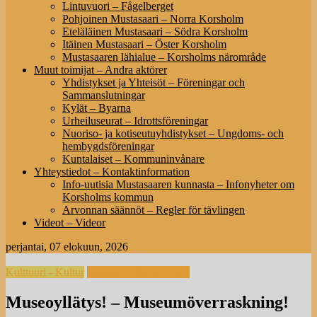
Lintuvuori – Fågelberget
Pohjoinen Mustasaari – Norra Korsholm
Eteläläinen Mustasaari – Södra Korsholm
Itäinen Mustasaari – Öster Korsholm
Mustasaaren lähialue – Korsholms närområde
Muut toimijat – Andra aktörer
Yhdistykset ja Yhteisöt – Föreningar och
Sammanslutningar
Kylät – Byarna
Urheiluseurat – Idrottsföreningar
Nuoriso- ja kotiseutuyhdistykset – Ungdoms- och
hembygdsföreningar
Kuntalaiset – Kommuninvånare
Yhteystiedot – Kontaktinformation
Info-uutisia Mustasaaren kunnasta – Infonyheter om
Korsholms kommun
Arvonnan säännöt – Regler för tävlingen
Videot – Videor
perjantai, 07 elokuun, 2026
Kulttuuri - Kultur
Tiesitkö - Visste du om
Museoyllätys! – Museumöverraskning!