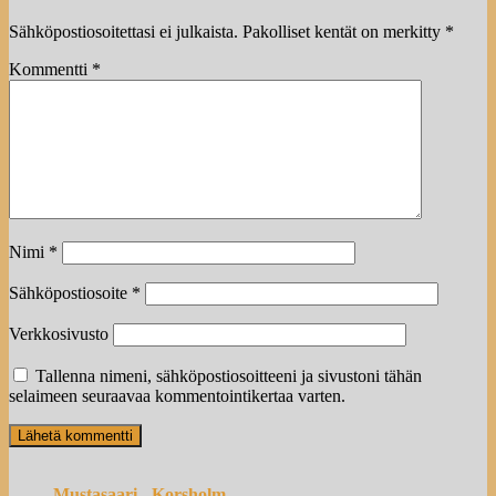
Sähköpostiosoitettasi ei julkaista.
Pakolliset kentät on merkitty
*
Kommentti
*
Nimi
*
Sähköpostiosoite
*
Verkkosivusto
Tallenna nimeni, sähköpostiosoitteeni ja sivustoni tähän
selaimeen seuraavaa kommentointikertaa varten.
Mustasaari
-
Korsholm