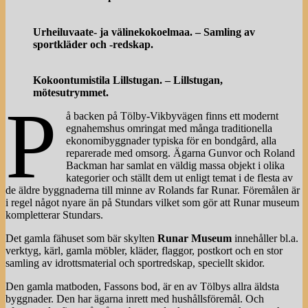
Urheiluvaate- ja välinekokoelmaa. – Samling av
sportkläder och -redskap.
Kokoontumistila Lillstugan. – Lillstugan,
mötesutrymmet.
P
å backen på Tölby-Vikbyvägen finns ett modernt
egnahemshus omringat med många traditionella
ekonomibyggnader typiska för en bondgård, alla
reparerade med omsorg. Ägarna Gunvor och Roland
Backman har samlat en väldig massa objekt i olika
kategorier och ställt dem ut enligt temat i de flesta av
de äldre byggnaderna till minne av Rolands far Runar. Föremålen är
i regel något nyare än på Stundars vilket som gör att Runar museum
kompletterar Stundars.
Det gamla fähuset som bär skylten
Runar Museum
innehåller bl.a.
verktyg, kärl, gamla möbler, kläder, flaggor, postkort och en stor
samling av idrottsmaterial och sportredskap, speciellt skidor.
Den gamla matboden, Fassons bod, är en av Tölbys allra äldsta
byggnader. Den har ägarna inrett med hushållsföremål. Och