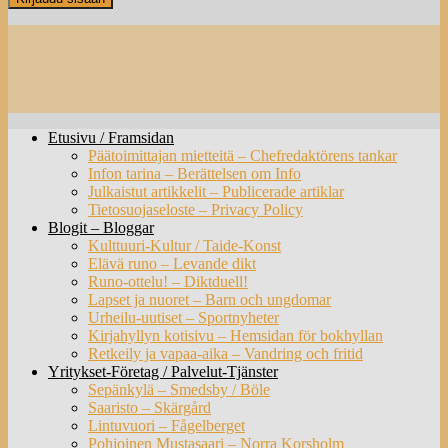
Etusivu / Framsidan
Päätoimittajan mietteitä – Chefredaktörens tankar
Infon tarina – Berättelsen om Info
Julkaistut artikkelit – Publicerade artiklar
Tietosuojaseloste – Privacy Policy
Blogit – Bloggar
Kulttuuri-Kultur / Taide-Konst
Elävä runo – Levande dikt
Runo-ottelu! – Diktduell!
Lapset ja nuoret – Barn och ungdomar
Urheilu-uutiset – Sportnyheter
Kirjahyllyn kotisivu – Hemsidan för bokhyllan
Retkeily ja vapaa-aika – Vandring och fritid
Yritykset-Företag / Palvelut-Tjänster
Sepänkylä – Smedsby / Böle
Saaristo – Skärgård
Lintuvuori – Fågelberget
Pohjoinen Mustasaari – Norra Korsholm