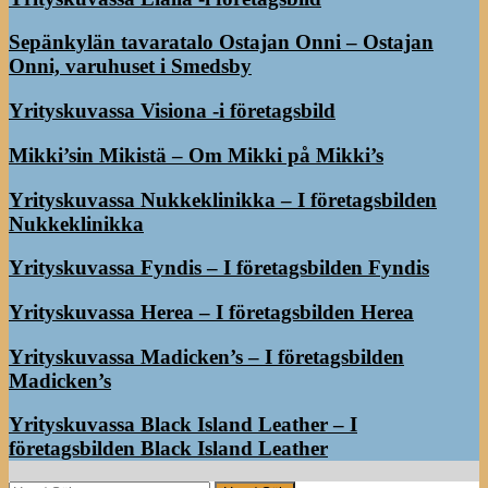
Sepänkylän tavaratalo Ostajan Onni – Ostajan
Onni, varuhuset i Smedsby
Yrityskuvassa Visiona -i företagsbild
Mikki’sin Mikistä – Om Mikki på Mikki’s
Yrityskuvassa Nukkeklinikka – I företagsbilden
Nukkeklinikka
Yrityskuvassa Fyndis – I företagsbilden Fyndis
Yrityskuvassa Herea – I företagsbilden Herea
Yrityskuvassa Madicken’s – I företagsbilden
Madicken’s
Yrityskuvassa Black Island Leather – I
företagsbilden Black Island Leather