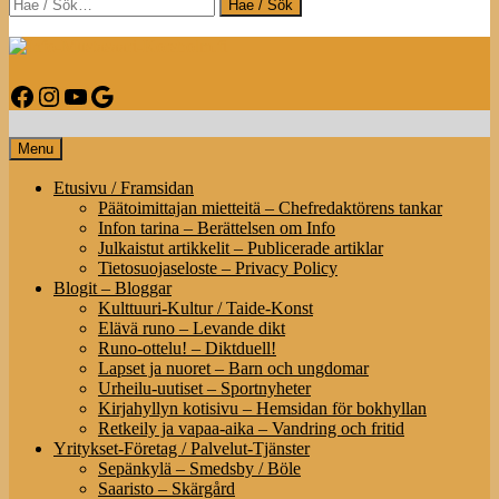
Search
Info-Mustasaari-Korsholm.fi
Facebook
Instagram
YouTube
Google
Infoa Mustasaaresta – Information om Korsholm
Menu
Etusivu / Framsidan
Päätoimittajan mietteitä – Chefredaktörens tankar
Infon tarina – Berättelsen om Info
Julkaistut artikkelit – Publicerade artiklar
Tietosuojaseloste – Privacy Policy
Blogit – Bloggar
Kulttuuri-Kultur / Taide-Konst
Elävä runo – Levande dikt
Runo-ottelu! – Diktduell!
Lapset ja nuoret – Barn och ungdomar
Urheilu-uutiset – Sportnyheter
Kirjahyllyn kotisivu – Hemsidan för bokhyllan
Retkeily ja vapaa-aika – Vandring och fritid
Yritykset-Företag / Palvelut-Tjänster
Sepänkylä – Smedsby / Böle
Saaristo – Skärgård