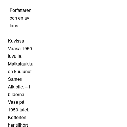
–
Författaren
och en av
fans.
Kuvissa
Vaasa 1950-
luvulla.
Matkalaukku
on kuulunut
Santeri
Alkiolle. – I
bilderna
Vasa på
1950-talet.
Kofferten
har tillhört