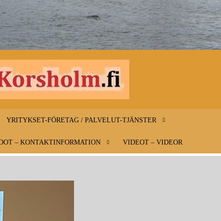
INFO-
Infoa
Mustasaaresta
MUSTAS
– Information
YRITYKSET-FÖRETAG / PALVELUT-TJÄNSTER
om Korsholm
KORSHO
DOT – KONTAKTINFORMATION
VIDEOT – VIDEOR