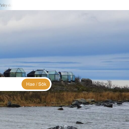
sa S&J Creations – i företagsbild
Yrityskuvassa Lialia -i företagsb