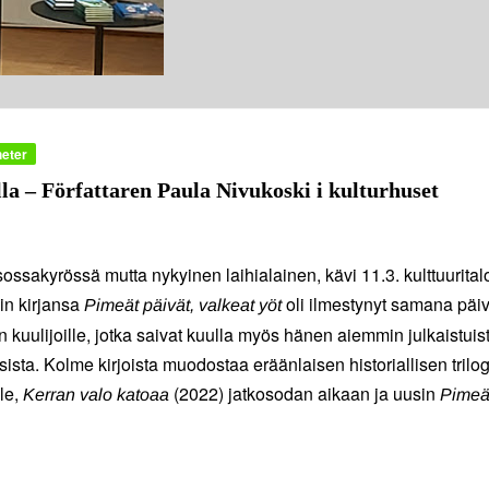
heter
lla – Författaren Paula Nivukoski i kulturhuset
Isossakyrössä mutta nykyinen laihialainen, kävi 11.3. kulttuurital
in kirjansa
oli ilmestynyt samana päi
Pimeät päivät, valkeat yöt
n kuulijoille, jotka saivat kuulla myös hänen aiemmin julkaistuis
ssista. Kolme kirjoista muodostaa eräänlaisen historiallisen trilog
lle,
(2022) jatkosodan aikaan ja uusin
Kerran valo katoaa
Pimeä