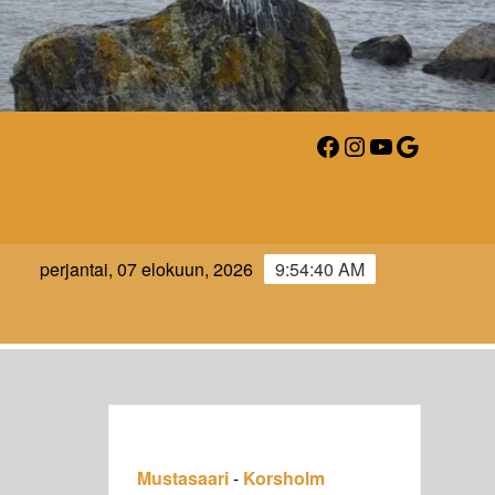
Facebook
Instagram
YouTube
Google
AARI-
perjantai, 07 elokuun, 2026
9:54:42 AM
LM.FI
Mustasaari
-
Korsholm