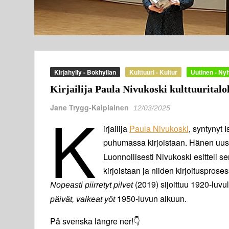
Kirjahylly - Bokhyllan
Kulttuuri - Kultur
Uutinen - Ny
Kirjailija Paula Nivukoski kulttuuritalo
K
Jane Trygg-Kaipiainen
12/03/2025
irjailija
Paula Nivukoski
, syntynyt 
puhumassa kirjoistaan. Hänen uus
Luonnollisesti Nivukoski esitteli se
kirjoistaan ja niiden kirjoitusprose
(2019) sijoittuu 1920-luvu
Nopeasti piirretyt pilvet
1950-luvun alkuun.
päivät, valkeat yöt
På svenska längre ner!👇