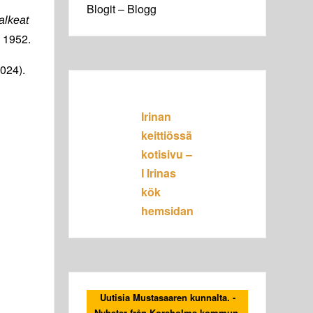
Blogit – Blogg
alkeat
a 1952.
024).
Irinan
keittiössä
kotisivu –
I Irinas
kök
hemsidan
Uutisia Mustasaaren kunnalta. -
Nyheter från Korsholms kommun.