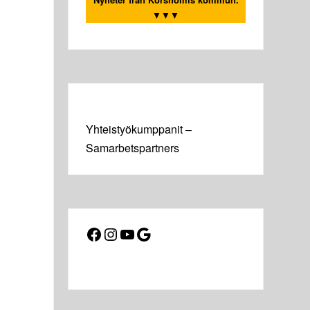
▼▼▼
Yhteistyökumppanit –
Samarbetspartners
Facebook
Instagram
YouTube
Google