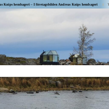
embageri – I företagsbilden Andreas Knips hembageri
Yrityskuvas