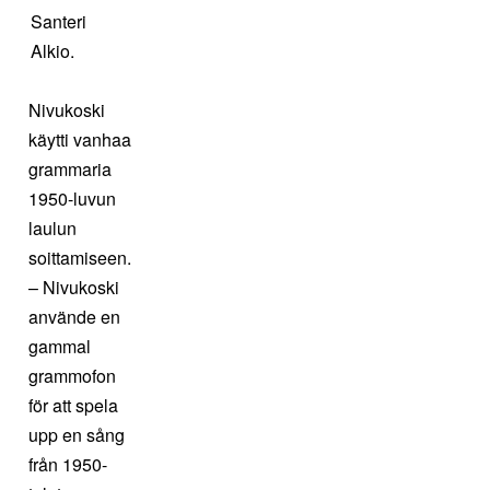
Santeri
Alkio.
Nivukoski
käytti vanhaa
grammaria
1950-luvun
laulun
soittamiseen.
– Nivukoski
använde en
gammal
grammofon
för att spela
upp en sång
från 1950-