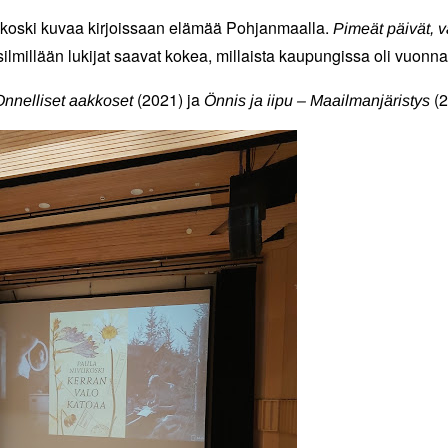
Nivukoski kuvaa kirjoissaan elämää Pohjanmaalla.
Pimeät päivät, v
lmillään lukijat saavat kokea, millaista kaupungissa oli vuonn
(2021) ja
(2
nnelliset aakkoset
Önnis ja iipu – Maailmanjäristys