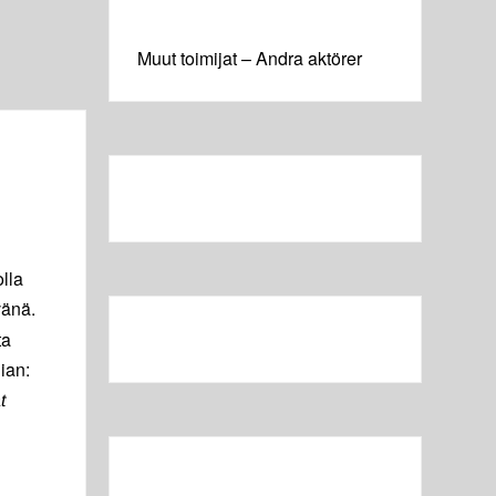
Muut toimijat – Andra aktörer
olla
vänä.
ta
ian:
t