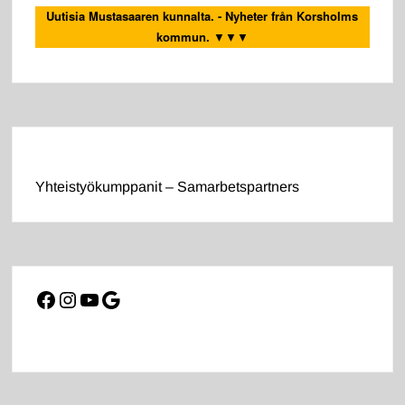
Uutisia Mustasaaren kunnalta. - Nyheter från Korsholms
kommun.
▼▼▼
Yhteistyökumppanit – Samarbetspartners
Facebook
Instagram
YouTube
Google