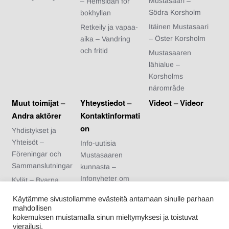
Mustasaari –
– Hemsidan för
Södra Korsholm
bokhyllan
Itäinen Mustasaari
Retkeily ja vapaa-
– Öster Korsholm
aika – Vandring
och fritid
Mustasaaren
lähialue –
Korsholms
närområde
Muut toimijat –
Yhteystiedot –
Videot – Videor
Andra aktörer
Kontaktinformati
on
Yhdistykset ja
Yhteisöt –
Info-uutisia
Föreningar och
Mustasaaren
Sammanslutningar
kunnasta –
Infonyheter om
Kylät – Byarna
Korsholms
Urheiluseurat –
Käytämme sivustollamme evästeitä antamaan sinulle parhaan
kommun
Idrottsföreningar
mahdollisen
Arvonnan säännöt
kokemuksen muistamalla sinun mieltymyksesi ja toistuvat
Nuoriso- ja
vierailusi.
– Regler för