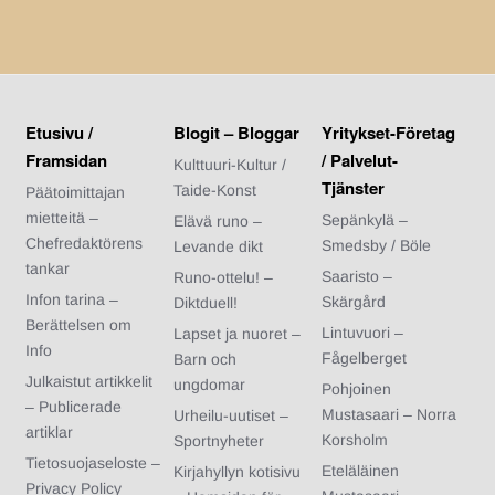
Etusivu /
Blogit – Bloggar
Yritykset-Företag
Framsidan
/ Palvelut-
Kulttuuri-Kultur /
Tjänster
Taide-Konst
Päätoimittajan
mietteitä –
Sepänkylä –
Elävä runo –
Chefredaktörens
Smedsby / Böle
Levande dikt
tankar
Saaristo –
Runo-ottelu! –
Infon tarina –
Skärgård
Diktduell!
Berättelsen om
Lintuvuori –
Lapset ja nuoret –
Info
Fågelberget
Barn och
Julkaistut artikkelit
ungdomar
Pohjoinen
– Publicerade
Mustasaari – Norra
Urheilu-uutiset –
artiklar
Korsholm
Sportnyheter
Tietosuojaseloste –
Eteläläinen
Kirjahyllyn kotisivu
Privacy Policy