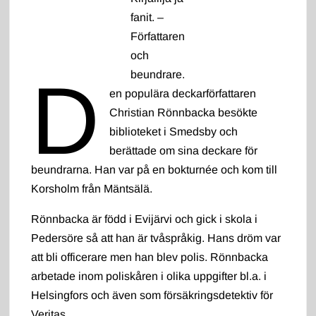
fanit. –
Författaren
och
D
beundrare.
en populära deckarförfattaren
Christian Rönnbacka besökte
biblioteket i Smedsby och
berättade om sina deckare för
beundrarna. Han var på en bokturnée och kom till
Korsholm från Mäntsälä.
Rönnbacka är född i Evijärvi och gick i skola i
Pedersöre så att han är tvåspråkig. Hans dröm var
att bli officerare men han blev polis. Rönnbacka
arbetade inom poliskåren i olika uppgifter bl.a. i
Helsingfors och även som försäkringsdetektiv för
Veritas.