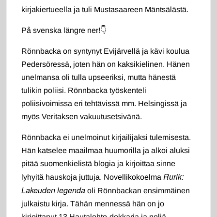
kirjakiertueella ja tuli Mustasaareen Mäntsälästä.
På svenska längre ner!👇
Rönnbacka on syntynyt Evijärvellä ja kävi koulua
Pedersöressä, joten hän on kaksikielinen. Hänen
unelmansa oli tulla upseeriksi, mutta hänestä
tulikin poliisi. Rönnbacka työskenteli
poliisivoimissa eri tehtävissä mm. Helsingissä ja
myös Veritaksen vakuutusetsivänä.
Rönnbacka ei unelmoinut kirjailijaksi tulemisesta.
Hän katselee maailmaa huumorilla ja alkoi aluksi
pitää suomenkielistä blogia ja kirjoittaa sinne
Rurik:
lyhyitä hauskoja juttuja. Novellikokoelma
Lakeuden legenda
oli Rönnbackan ensimmäinen
julkaistu kirja. Tähän mennessä hän on jo
kirjoittanut 13 Hautalehto-dekkaria ja neljä