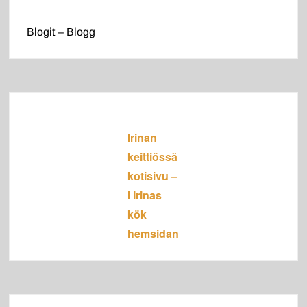
Blogit – Blogg
Irinan
keittiössä
kotisivu –
I Irinas
kök
hemsidan