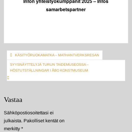
Infon yhteistyökumppanit 2025 – Infos
samarbetspartner
Artikkelien
KÄSITYÖRUOKAMATKA – MATHANTVERKSRESAN
selaus
SYYSNÄYTTELYJÄ TURUN TAIDEMUSEOSSA –
HÖSTUTSTÄLLNINGAR I ÅBO KONSTMUSEUM
Vastaa
Sähköpostiosoitettasi ei
julkaista.
Pakolliset kentät on
merkitty
*