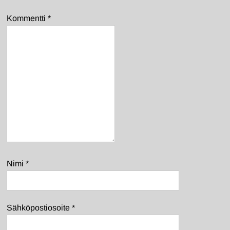
Kommentti
*
Nimi
*
Sähköpostiosoite
*