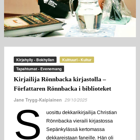
Kirjahylly - Bokhyllan
Kulttuuri - Kultur
Tapahtumat - Evenemang
Kirjailija Rönnbacka kirjastolla –
Författaren Rönnbacka i biblioteket
Jane Trygg-Kaipiainen
29/10/2025
S
uosittu dekkarikirjailija Christian
Rönnbacka vieraili kirjastossa
Sepänkylässä kertomassa
dekkareistaan faneille. Hän oli