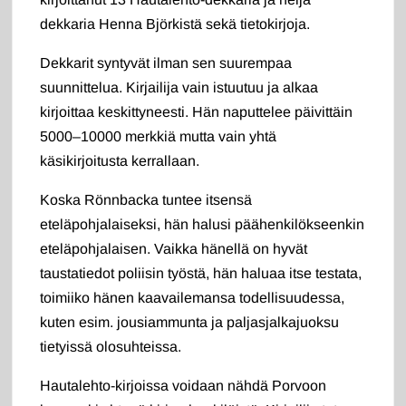
dekkaria Henna Björkistä sekä tietokirjoja.
Dekkarit syntyvät ilman sen suurempaa
suunnittelua. Kirjailija vain istuutuu ja alkaa
kirjoittaa keskittyneesti. Hän naputtelee päivittäin
5000–10000 merkkiä mutta vain yhtä
käsikirjoitusta kerrallaan.
Koska Rönnbacka tuntee itsensä
eteläpohjalaiseksi, hän halusi päähenkilökseenkin
eteläpohjalaisen. Vaikka hänellä on hyvät
taustatiedot poliisin työstä, hän haluaa itse testata,
toimiiko hänen kaavailemansa todellisuudessa,
kuten esim. jousiammunta ja paljasjalkajuoksu
tietyissä olosuhteissa.
Hautalehto-kirjoissa voidaan nähdä Porvoon