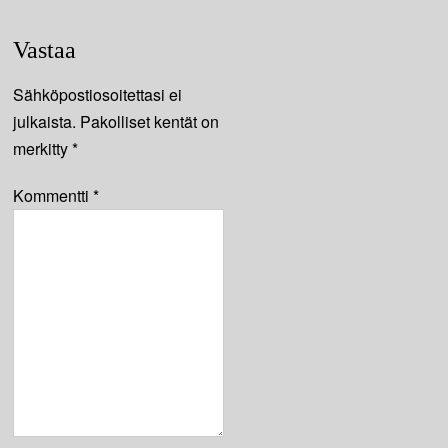
MUSIKFESTSPELEN
KORSHOLM!
Vastaa
Sähköpostiosoitettasi ei
julkaista.
Pakolliset kentät on
merkitty
*
Kommentti
*