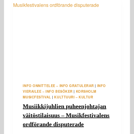
CLASSIC
I
KAUSTBY
INFO ONNITTELEE – INFO GRATULERAR
|
INFO
VIERAILEE – INFO BESÖKER
|
KORSHOLM
MUSICFESTIVAL
|
KULTTUURI – KULTUR
Musiikkijuhlien puheenjohtajan
väitöstilaisuus – Musikfestivalens
ordförande disputerade