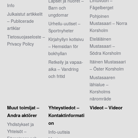
Lintuvuori –
Lapset ja nuoret –
Info
Fågelberget
Barn och
Julkaistut artikkelit
ungdomar
Pohjoinen
– Publicerade
Mustasaari – Norra
Urheilu-uutiset –
artiklar
Korsholm
Sportnyheter
Tietosuojaseloste –
Eteläläinen
Kirjahyllyn kotisivu
Privacy Policy
Mustasaari –
– Hemsidan för
Södra Korsholm
bokhyllan
Itäinen Mustasaari
Retkeily ja vapaa-
– Öster Korsholm
aika – Vandring
och fritid
Mustasaaren
lähialue –
Korsholms
närområde
Muut toimijat –
Yhteystiedot –
Videot – Videor
Andra aktörer
Kontaktinformati
on
Yhdistykset ja
Yhteisöt –
Info-uutisia