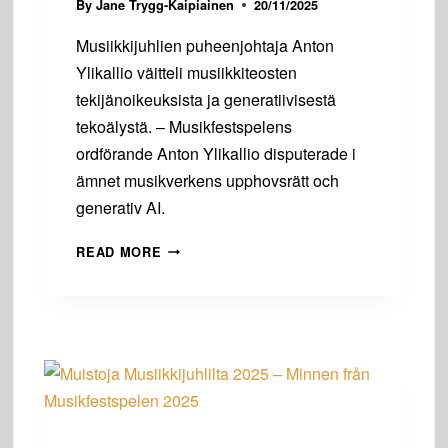
By
Jane Trygg-Kaipiainen
20/11/2025
Musiikkijuhlien puheenjohtaja Anton
Ylikallio väitteli musiikkiteosten
tekijänoikeuksista ja generatiivisestä
tekoälystä. – Musikfestspelens
ordförande Anton Ylikallio disputerade i
ämnet musikverkens upphovsrätt och
generativ AI.
MUSIIKKIJUHLIEN
READ MORE
PUHEENJOHTAJAN
VÄITÖSTILAISUUS
–
MUSIKFESTIVALENS
ORDFÖRANDE
DISPUTERADE