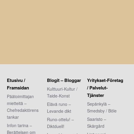
Etusivu /
Blogit – Bloggar
Yritykset-Företag
Framsidan
/ Palvelut-
Kulttuuri-Kultur /
Tjänster
Taide-Konst
Päätoimittajan
mietteitä –
Sepänkylä –
Elävä runo –
Chefredaktörens
Smedsby / Böle
Levande dikt
tankar
Saaristo –
Runo-ottelu! –
Infon tarina –
Skärgård
Diktduell!
Berättelsen om