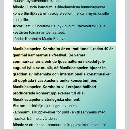
muusikkoystäviemme kanssa.
Missio:
Luoda kamarimusiikkielämyksiä kiinnostavissa
konserttimiljöissä niin vakiyleisöllemme kuin myös uusille
kuulijoille.
Arvot:
laatu, luotettavuus, hyvinvointi, tavoitettavuus ja
kestävän toiminnan periaatteet.
Lähde: Korsholm Music Festival
Musikfestspelen Korsholm är en traditionell, redan 40 år
gammal kammarmusikfestival. De varma
sommarkvällarna och de ljusa nätterna i skedet juli-
augusti fylls av musik, då Musikfestspelen bjuder in
gräddan av inhemska och internationella konstmusiker
att uppträda i västkustens unika konsertmiljöer.
Musikfestspelen Korsholm vill erbjuda hållbart
producerade konsertupplevelser till alla!
Musikfestspelens strategiska element:
Vision:
att förhöja njutningen av unika
kammarmusikupplevelser för publiken tillsammans med
musiker från hela världen .
Mission:
att skapa kammarmusikupplevelser i speciella