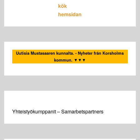
kök
hemsidan
Uutisia Mustasaaren kunnalta. - Nyheter från Korsholms
kommun.
▼▼▼
Yhteistyökumppanit – Samarbetspartners