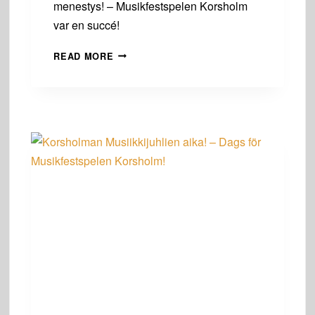
menestys! – Musikfestspelen Korsholm
var en succé!
MUISTOJA
READ MORE
MUSIIKKIJUHLILTA
2025
–
MINNEN
FRÅN
MUSIKFESTSPELEN
2025