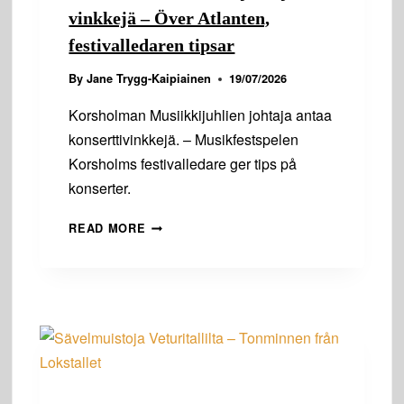
vinkkejä – Över Atlanten,
festivalledaren tipsar
By
Jane Trygg-Kaipiainen
19/07/2026
Korsholman Musiikkijuhlien johtaja antaa
konserttivinkkejä. – Musikfestspelen
Korsholms festivalledare ger tips på
konserter.
YLI
READ MORE
ATLANTIN,
FESTIVAALIJOHTAJAN
VINKKEJÄ
–
ÖVER
ATLANTEN,
FESTIVALLEDAREN
TIPSAR