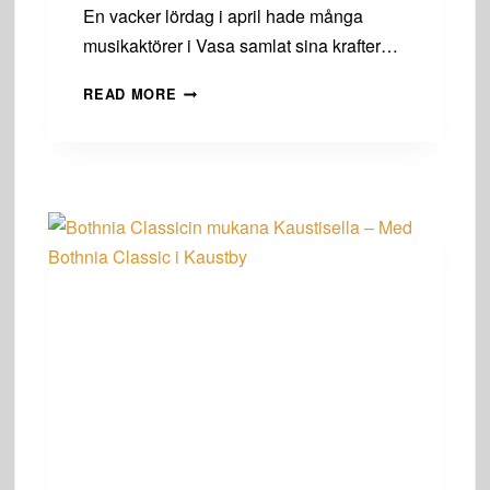
En vacker lördag i april hade många
musikaktörer i Vasa samlat sina krafter…
SÄVELMUISTOJA
READ MORE
VETURITALLILTA
–
TONMINNEN
FRÅN
LOKSTALLET