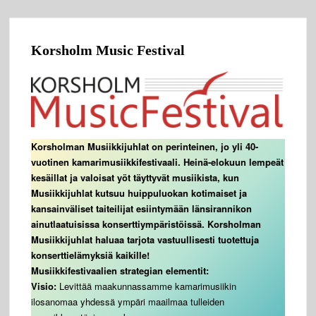
Korsholm Music Festival
Korsholman Musiikkijuhlat on perinteinen, jo yli 40-
vuotinen kamarimusiikkifestivaali. Heinä-elokuun lempeät
kesäillat ja valoisat yöt täyttyvät musiikista, kun
Musiikkijuhlat kutsuu huippuluokan kotimaiset ja
kansainväliset taiteilijat esiintymään länsirannikon
ainutlaatuisissa konserttiympäristöissä. Korsholman
Musiikkijuhlat haluaa tarjota vastuullisesti tuotettuja
konserttielämyksiä kaikille!
Musiikkifestivaalien strategian elementit:
Visio:
Levittää maakunnassamme kamarimusiikin
ilosanomaa yhdessä ympäri maailmaa tulleiden