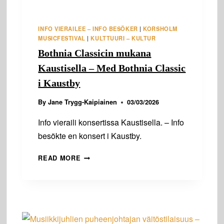
INFO VIERAILEE – INFO BESÖKER
|
KORSHOLM
MUSICFESTIVAL
|
KULTTUURI – KULTUR
Bothnia Classicin mukana
Kaustisella – Med Bothnia Classic
i Kaustby
By
Jane Trygg-Kaipiainen
03/03/2026
Info vieraili konsertissa Kaustisella. – Info
besökte en konsert i Kaustby.
BOTHNIA
READ MORE
CLASSICIN
MUKANA
KAUSTISELLA
–
MED
BOTHNIA