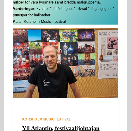
miljöer för våra lyssnare samt bredda målgrupperna
.
Värderingar
: kvalitet * tillförlitlighet * trivsel * tillgänglighet *
principer för hållbarhet.
Källa: Korsholm Music Festival
KORSHOLM MUSICFESTIVAL
Yli Atlantin, festivaalijohtajan