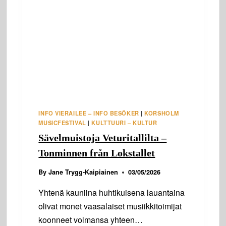
INFO VIERAILEE – INFO BESÖKER
|
KORSHOLM
MUSICFESTIVAL
|
KULTTUURI – KULTUR
Sävelmuistoja Veturitallilta –
Tonminnen från Lokstallet
By
Jane Trygg-Kaipiainen
03/05/2026
Yhtenä kauniina huhtikuisena lauantaina
olivat monet vaasalaiset musiikkitoimijat
koonneet voimansa yhteen…