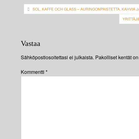
Artikkelien
SOL, KAFFE OCH GLASS – AURINGONPAISTETTA, KAHVIA J
selaus
YRITTÄJ
Vastaa
Sähköpostiosoitettasi ei julkaista.
Pakolliset kentät on
Kommentti
*