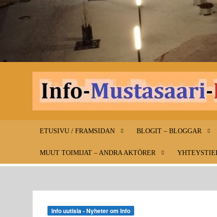
ETUSIVU / FRAMSIDAN
BLOGIT – BLOGGAR
MUUT TOIMIJAT – ANDRA AKTÖRER
YHTEYSTIE
Info uutisia - Nyheter om Info