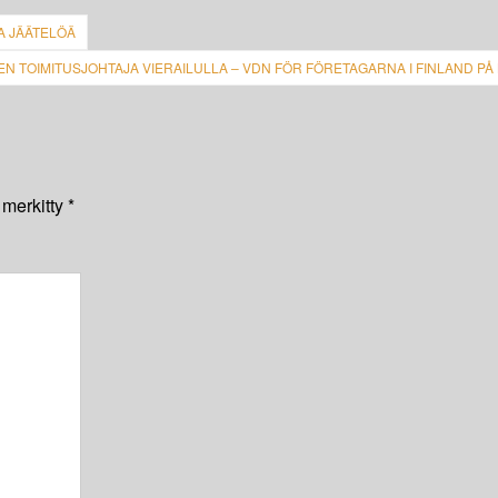
A JÄÄTELÖÄ
IEN TOIMITUSJOHTAJA VIERAILULLA – VDN FÖR FÖRETAGARNA I FINLAND PÅ
 merkitty
*