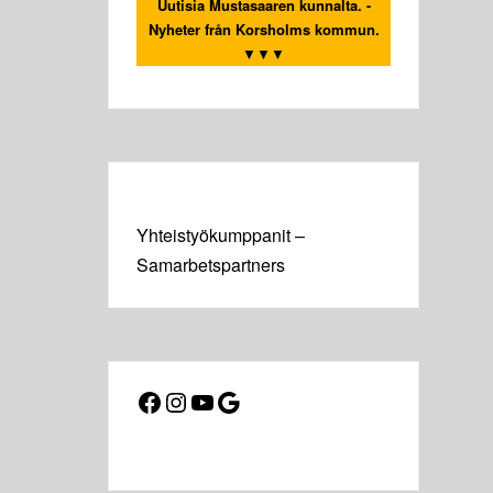
Uutisia Mustasaaren kunnalta. -
Nyheter från Korsholms kommun.
▼▼▼
Yhteistyökumppanit –
Samarbetspartners
Facebook
Instagram
YouTube
Google