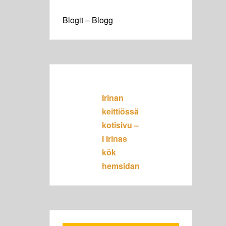
Blogit – Blogg
Irinan
keittiössä
kotisivu –
I Irinas
kök
hemsidan