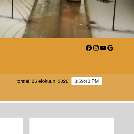
Facebook
Instagram
YouTube
Google
AARI-
torstai, 06 elokuun, 2026
8:59:45 PM
LM.FI