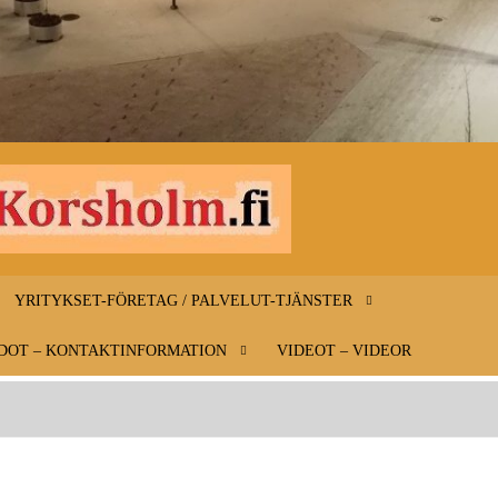
INFO-
Infoa
Mustasaaresta
MUSTAS
– Information
YRITYKSET-FÖRETAG / PALVELUT-TJÄNSTER
om Korsholm
KORSHO
DOT – KONTAKTINFORMATION
VIDEOT – VIDEOR