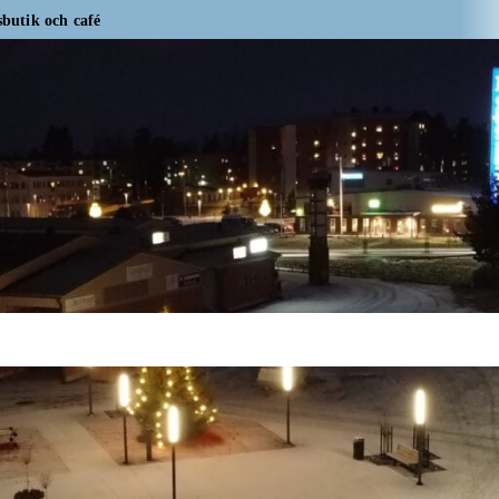
butik och café
 Knips hembageri
Yrityskuvassa S&J Creations – i företagsbild
tajan Onni – Ostajan Onni, varuhuset i Smedsby
Mikki på Mikki’s
Yrityskuvassa Fyndis – I företagsbilden Fyndis
dicken’s – I företagsbilden Madicken’s
Leather