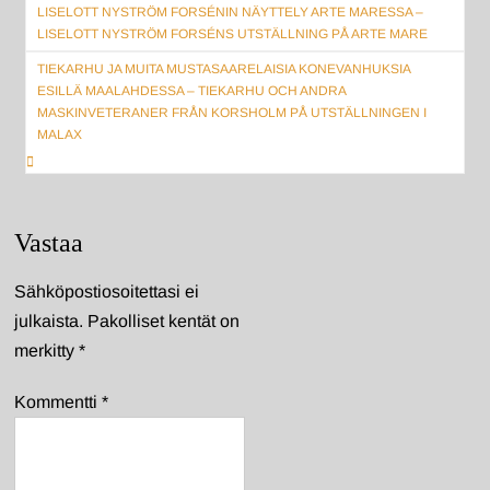
LISELOTT NYSTRÖM FORSÉNIN NÄYTTELY ARTE MARESSA –
selaus
LISELOTT NYSTRÖM FORSÉNS UTSTÄLLNING PÅ ARTE MARE
TIEKARHU JA MUITA MUSTASAARELAISIA KONEVANHUKSIA
ESILLÄ MAALAHDESSA – TIEKARHU OCH ANDRA
MASKINVETERANER FRÅN KORSHOLM PÅ UTSTÄLLNINGEN I
MALAX
Vastaa
Sähköpostiosoitettasi ei
julkaista.
Pakolliset kentät on
merkitty
*
Kommentti
*