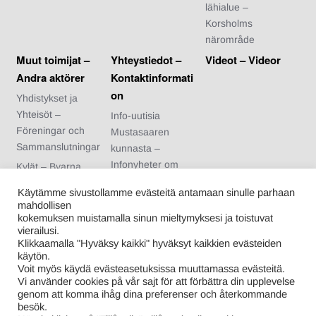
lähialue –
Korsholms
närområde
Muut toimijat –
Yhteystiedot –
Videot – Videor
Andra aktörer
Kontaktinformati
on
Yhdistykset ja
Yhteisöt –
Info-uutisia
Föreningar och
Mustasaaren
Sammanslutningar
kunnasta –
Infonyheter om
Kylät – Byarna
Korsholms
Urheiluseurat –
Käytämme sivustollamme evästeitä antamaan sinulle parhaan
kommun
Idrottsföreningar
mahdollisen
Arvonnan säännöt
kokemuksen muistamalla sinun mieltymyksesi ja toistuvat
Nuoriso- ja
vierailusi.
– Regler för
kotiseutuyhdistykse
Klikkaamalla "Hyväksy kaikki" hyväksyt kaikkien evästeiden
tävlingen
t – Ungdoms- och
käytön.
Voit myös käydä evästeasetuksissa muuttamassa evästeitä.
hembygdsförening
Vi använder cookies på vår sajt för att förbättra din upplevelse
ar
genom att komma ihåg dina preferenser och återkommande
besök.
Kuntalaiset –