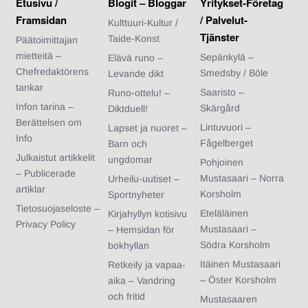
Etusivu /
Blogit – Bloggar
Yritykset-Företag
Framsidan
/ Palvelut-
Kulttuuri-Kultur /
Tjänster
Taide-Konst
Päätoimittajan
mietteitä –
Sepänkylä –
Elävä runo –
Chefredaktörens
Smedsby / Böle
Levande dikt
tankar
Saaristo –
Runo-ottelu! –
Infon tarina –
Skärgård
Diktduell!
Berättelsen om
Lintuvuori –
Lapset ja nuoret –
Info
Fågelberget
Barn och
Julkaistut artikkelit
ungdomar
Pohjoinen
– Publicerade
Mustasaari – Norra
Urheilu-uutiset –
artiklar
Korsholm
Sportnyheter
Tietosuojaseloste –
Eteläläinen
Kirjahyllyn kotisivu
Privacy Policy
Mustasaari –
– Hemsidan för
Södra Korsholm
bokhyllan
Itäinen Mustasaari
Retkeily ja vapaa-
– Öster Korsholm
aika – Vandring
och fritid
Mustasaaren