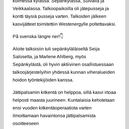
kolmessa kylässä: Sepänkylässä, Sulvalla ja
Veikkaalassa. Talkoopaikoilla oli jätepusseja ja
kontti täysiä pusseja varten. Talkoiden jälkeen
kasvijätteet toimitettiin Westenergylle poltettavaksi.
På svenska längre ner!👇
Aloite talkoisiin tuli sepänkyläläiseltä Seija
Saloselta, ja Marlene Ahlberg, myös
Sepänkylästä, oli hyvin aktiivinen osallistuessaan
talkoojärjestelyihin yhdessä kunnan viheralueiden
hoidon työntekijöiden kanssa.
Jättipalsamin kitkentä on helppoa, sillä kasvi irtoaa
helposti maasta juurineen. Kuntalaisia kehotetaan
ensi vuoden kitkentäoperaatiota varten
ilmoittamaan havaintonsa jättipalsamista
osoitteeseen