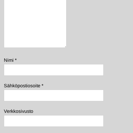
Nimi
*
Sähköpostiosoite
*
Verkkosivusto