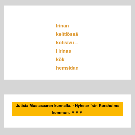
Irinan
keittiössä
kotisivu –
I Irinas
kök
hemsidan
Uutisia Mustasaaren kunnalta. - Nyheter från Korsholms
kommun.
▼▼▼