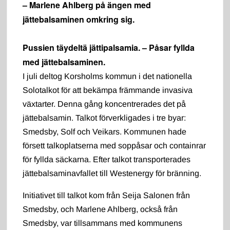
– Marlene Ahlberg på ängen med
jättebalsaminen omkring sig.
Pussien täydeltä jättipalsamia. – Påsar fyllda
med jättebalsaminen.
I juli deltog Korsholms kommun i det nationella
Solotalkot för att bekämpa främmande invasiva
växtarter. Denna gång koncentrerades det på
jättebalsamin. Talkot förverkligades i tre byar:
Smedsby, Solf och Veikars. Kommunen hade
försett talkoplatserna med soppåsar och containrar
för fyllda säckarna. Efter talkot transporterades
jättebalsaminavfallet till Westenergy för bränning.
Initiativet till talkot kom från Seija Salonen från
Smedsby, och Marlene Ahlberg, också från
Smedsby, var tillsammans med kommunens