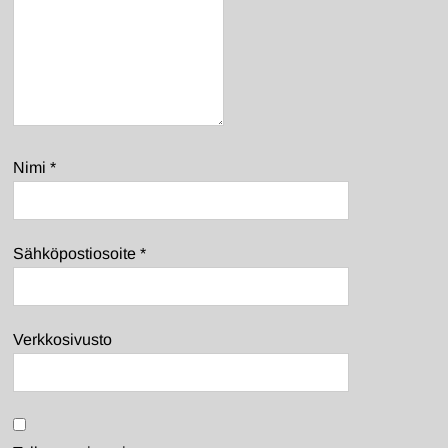
Nimi
*
Sähköpostiosoite
*
Verkkosivusto