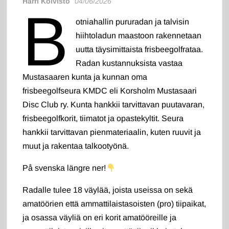
Harri Koivisto
04/06/2026
B
otniahallin pururadan ja talvisin
hiihtoladun maastoon rakennetaan
uutta täysimittaista frisbeegolfrataa.
Radan kustannuksista vastaa
Mustasaaren kunta ja kunnan oma
frisbeegolfseura KMDC eli Korsholm Mustasaari
Disc Club ry. Kunta hankkii tarvittavan puutavaran,
frisbeegolfkorit, tiimatot ja opastekyltit. Seura
hankkii tarvittavan pienmateriaalin, kuten ruuvit ja
muut ja rakentaa talkootyönä.
På svenska längre ner!
Radalle tulee 18 väylää, joista useissa on sekä
amatöörien että ammattilaistasoisten (pro) tiipaikat,
ja osassa väyliä on eri korit amatööreille ja