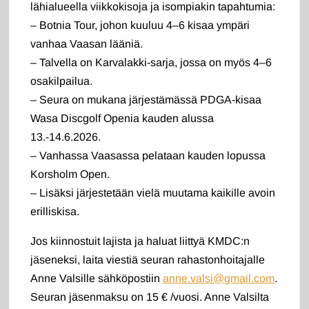
lähialueella viikkokisoja ja isompiakin tapahtumia:
– Botnia Tour, johon kuuluu 4–6 kisaa ympäri
vanhaa Vaasan lääniä.
– Talvella on Karvalakki-sarja, jossa on myös 4–6
osakilpailua.
– Seura on mukana järjestämässä PDGA-kisaa
Wasa Discgolf Openia kauden alussa
13.-14.6.2026.
– Vanhassa Vaasassa pelataan kauden lopussa
Korsholm Open.
– Lisäksi järjestetään vielä muutama kaikille avoin
erilliskisa.
Jos kiinnostuit lajista ja haluat liittyä KMDC:n
jäseneksi, laita viestiä seuran rahastonhoitajalle
Anne Valsille sähköpostiin
anne.valsi@gmail.com
.
Seuran jäsenmaksu on 15 € /vuosi. Anne Valsilta