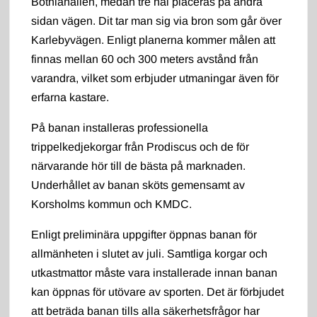
Botniahallen, medan tre hål placeras på andra
sidan vägen. Dit tar man sig via bron som går över
Karlebyvägen. Enligt planerna kommer målen att
finnas mellan 60 och 300 meters avstånd från
varandra, vilket som erbjuder utmaningar även för
erfarna kastare.
På banan installeras professionella
trippelkedjekorgar från Prodiscus och de för
närvarande hör till de bästa på marknaden.
Underhållet av banan sköts gemensamt av
Korsholms kommun och KMDC.
Enligt preliminära uppgifter öppnas banan för
allmänheten i slutet av juli. Samtliga korgar och
utkastmattor måste vara installerade innan banan
kan öppnas för utövare av sporten. Det är förbjudet
att beträda banan tills alla säkerhetsfrågor har