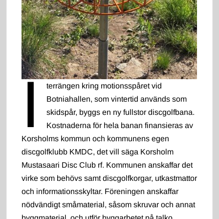
I
terrängen kring motionsspåret vid
Botniahallen, som vintertid används som
skidspår, byggs en ny fullstor discgolfbana.
Kostnaderna för hela banan finansieras av
Korsholms kommun och kommunens egen
discgolfklubb KMDC, det vill säga Korsholm
Mustasaari Disc Club rf. Kommunen anskaffar det
virke som behövs samt discgolfkorgar, utkastmattor
och informationsskyltar. Föreningen anskaffar
nödvändigt småmaterial, såsom skruvar och annat
byggmaterial, och utför byggarbetet på talko.