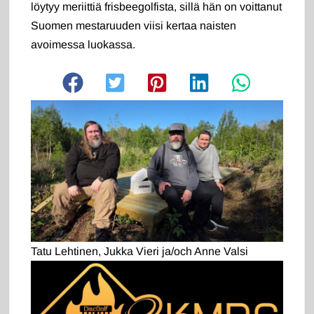
löytyy meriittiä frisbeegolfista, sillä hän on voittanut
Suomen mestaruuden viisi kertaa naisten
avoimessa luokassa.
Tatu Lehtinen, Jukka Vieri ja/och Anne Valsi