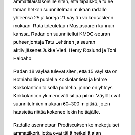
ammattilaistasoisille siten, että tiipaikkoja tulee
tämän hetken suunnitelman mukaan radalle
yhteensä 25 ja koreja 21 väylän vaikeusasteen
mukaan. Rata toteutetaan Mustasaaren kunnan
kanssa. Radan on suunnitellut KMDC-seuran
puheenjohtaja Tatu Lehtinen ja seuran
aktiivijäsenet Jukka Vieri, Henry Roslund ja Toni
Paloaho.
Radan 18 väylää tulevat siten, että 15 väylistä on
Botniahallin puolella Kokkolantietä ja kolme
Kokkolantien toisella puolella, jonne on yhteys
Kokkolantien yli menevää siltaa pitkin. Väylät ovat
suunnitelmien mukaan 60–300 m pitkiä, joten
haastetta riittää kokeneellekin heittäjälle.
Radalle asennetaan Prodiscuksen kolmeketjuiset
ammattikorit, jotka ovat tällä hetkellä alan