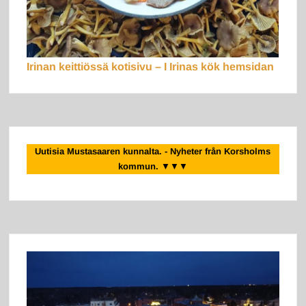
Irinan keittiössä kotisivu – I Irinas kök hemsidan
Uutisia Mustasaaren kunnalta. - Nyheter från Korsholms
kommun.
▼▼▼