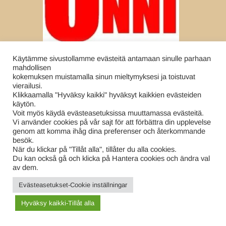
Käytämme sivustollamme evästeitä antamaan sinulle parhaan
mahdollisen
kokemuksen muistamalla sinun mieltymyksesi ja toistuvat
vierailusi.
Klikkaamalla "Hyväksy kaikki" hyväksyt kaikkien evästeiden
käytön.
Voit myös käydä evästeasetuksissa muuttamassa evästeitä.
Vi använder cookies på vår sajt för att förbättra din upplevelse
genom att komma ihåg dina preferenser och återkommande
besök.
När du klickar på "Tillåt alla", tillåter du alla cookies.
Du kan också gå och klicka på Hantera cookies och ändra val
av dem.
Evästeasetukset-Cookie inställningar
Etusivu /
Blogit – Bloggar
Yritykset-Företag
Hyväksy kaikki-Tillåt alla
Framsidan
/ Palvelut-
Kulttuuri-Kultur /
Tjänster
Taide-Konst
Päätoimittajan