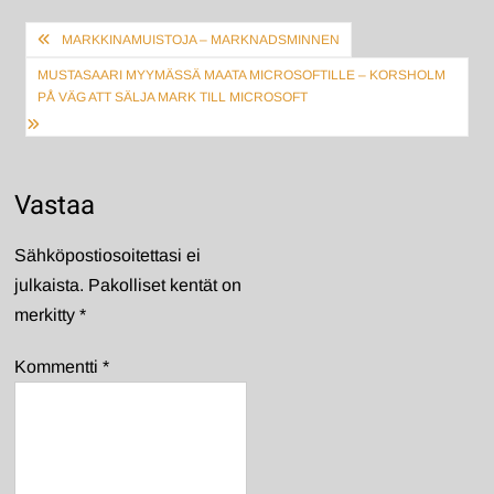
Artikkelien
MARKKINAMUISTOJA – MARKNADSMINNEN
selaus
MUSTASAARI MYYMÄSSÄ MAATA MICROSOFTILLE – KORSHOLM
PÅ VÄG ATT SÄLJA MARK TILL MICROSOFT
Vastaa
Sähköpostiosoitettasi ei
julkaista.
Pakolliset kentät on
merkitty
*
Kommentti
*