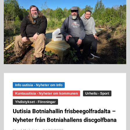
Info uutisia - Nyheter om Info
Kuntauutisia - Nyheter om kommunen
Urheilu - Sport
Yhdistykset - Föreningar
Uutisia Botniahallin frisbeegolfradalta –
Nyheter från Botniahallens discgolfbana