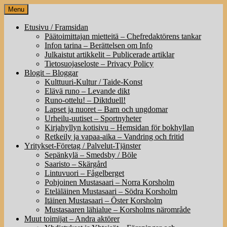
Skip
Menu
to
content
Etusivu / Framsidan
Päätoimittajan mietteitä – Chefredaktörens tankar
Infon tarina – Berättelsen om Info
Julkaistut artikkelit – Publicerade artiklar
Tietosuojaseloste – Privacy Policy
Blogit – Bloggar
Kulttuuri-Kultur / Taide-Konst
Elävä runo – Levande dikt
Runo-ottelu! – Diktduell!
Lapset ja nuoret – Barn och ungdomar
Urheilu-uutiset – Sportnyheter
Kirjahyllyn kotisivu – Hemsidan för bokhyllan
Retkeily ja vapaa-aika – Vandring och fritid
Yritykset-Företag / Palvelut-Tjänster
Sepänkylä – Smedsby / Böle
Saaristo – Skärgård
Lintuvuori – Fågelberget
Pohjoinen Mustasaari – Norra Korsholm
Eteläläinen Mustasaari – Södra Korsholm
Itäinen Mustasaari – Öster Korsholm
Mustasaaren lähialue – Korsholms närområde
Muut toimijat – Andra aktörer