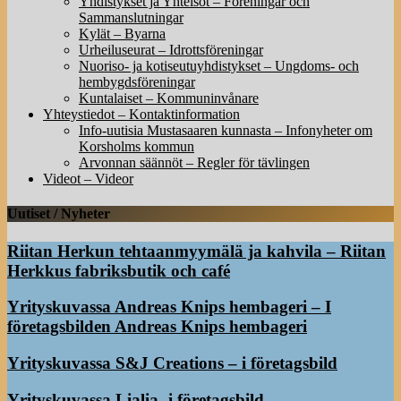
Yhdistykset ja Yhteisöt – Föreningar och
Sammanslutningar
Kylät – Byarna
Urheiluseurat – Idrottsföreningar
Nuoriso- ja kotiseutuyhdistykset – Ungdoms- och
hembygdsföreningar
Kuntalaiset – Kommuninvånare
Yhteystiedot – Kontaktinformation
Info-uutisia Mustasaaren kunnasta – Infonyheter om
Korsholms kommun
Arvonnan säännöt – Regler för tävlingen
Videot – Videor
Uutiset / Nyheter
Riitan Herkun tehtaanmyymälä ja kahvila – Riitan
Herkkus fabriksbutik och café
Yrityskuvassa Andreas Knips hembageri – I
företagsbilden Andreas Knips hembageri
Yrityskuvassa S&J Creations – i företagsbild
Yrityskuvassa Lialia -i företagsbild