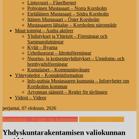
Lintuvuori – Fågelberget
Pohjoinen Mustasaari – Norra Korsholm
Eteläläinen Mustasaari – Södra Korsholm
Itäinen Mustasaari – Öster Korsholm
Mustasaaren lähialue – Korsholms närområde
Muut toimijat – Andra aktörer
Yhdistykset ja Yhteisöt – Föreningar och
Sammanslutningar
Kylät – Byarna
Urheiluseurat – Idrottsföreningar
Nuoriso- ja kotiseutuyhdistykset – Ungdoms- och
hembygdsföreningar
Kuntalaiset – Kommuninvånare
Yhteystiedot – Kontaktinformation
Info-uutisia Mustasaaren kunnasta – Infonyheter om
Korsholms kommun
Arvonnan säännöt – Regler för tävlingen
Videot – Videor
perjantai, 07 elokuun, 2026
Kuntauutisia - Nyheter om kommunen
Tiesitkö - Visste du om
Yhdyskuntarakentamisen valiokunnan