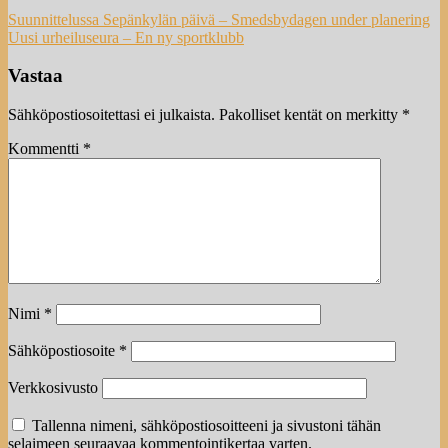
Artikkelien
Suunnittelussa Sepänkylän päivä – Smedsbydagen under planering
Uusi urheiluseura – En ny sportklubb
selaus
Vastaa
Sähköpostiosoitettasi ei julkaista.
Pakolliset kentät on merkitty
*
Kommentti
*
Nimi
*
Sähköpostiosoite
*
Verkkosivusto
Tallenna nimeni, sähköpostiosoitteeni ja sivustoni tähän
selaimeen seuraavaa kommentointikertaa varten.