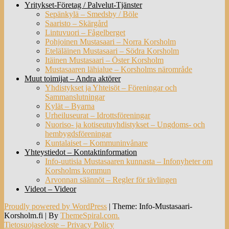
Yritykset-Företag / Palvelut-Tjänster
Sepänkylä – Smedsby / Böle
Saaristo – Skärgård
Lintuvuori – Fågelberget
Pohjoinen Mustasaari – Norra Korsholm
Eteläläinen Mustasaari – Södra Korsholm
Itäinen Mustasaari – Öster Korsholm
Mustasaaren lähialue – Korsholms närområde
Muut toimijat – Andra aktörer
Yhdistykset ja Yhteisöt – Föreningar och
Sammanslutningar
Kylät – Byarna
Urheiluseurat – Idrottsföreningar
Nuoriso- ja kotiseutuyhdistykset – Ungdoms- och
hembygdsföreningar
Kuntalaiset – Kommuninvånare
Yhteystiedot – Kontaktinformation
Info-uutisia Mustasaaren kunnasta – Infonyheter om
Korsholms kommun
Arvonnan säännöt – Regler för tävlingen
Videot – Videor
Proudly powered by WordPress
|
Theme: Info-Mustasaari-
Korsholm.fi
|
By
ThemeSpiral.com.
Tietosuojaseloste – Privacy Policy