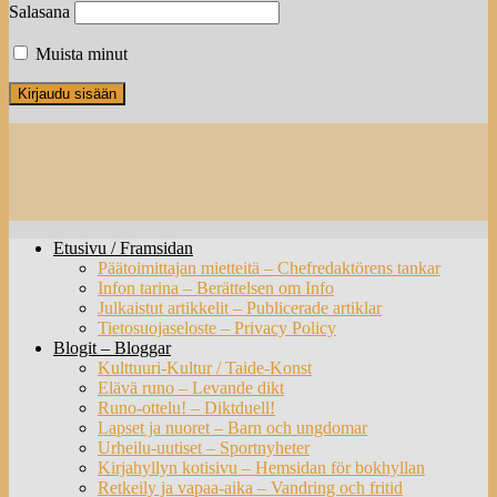
Salasana
Muista minut
Etusivu / Framsidan
Päätoimittajan mietteitä – Chefredaktörens tankar
Infon tarina – Berättelsen om Info
Julkaistut artikkelit – Publicerade artiklar
Tietosuojaseloste – Privacy Policy
Blogit – Bloggar
Kulttuuri-Kultur / Taide-Konst
Elävä runo – Levande dikt
Runo-ottelu! – Diktduell!
Lapset ja nuoret – Barn och ungdomar
Urheilu-uutiset – Sportnyheter
Kirjahyllyn kotisivu – Hemsidan för bokhyllan
Retkeily ja vapaa-aika – Vandring och fritid