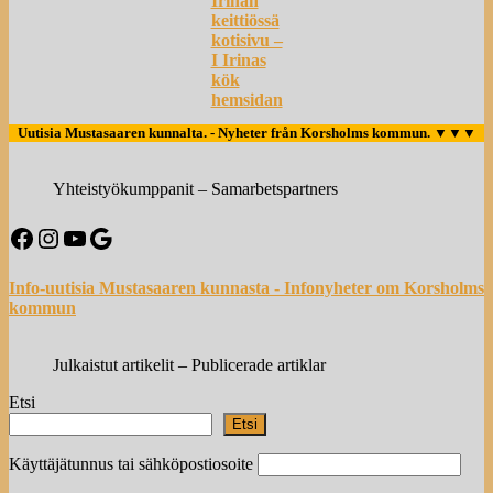
Irinan
keittiössä
kotisivu –
I Irinas
kök
hemsidan
Uutisia Mustasaaren kunnalta. - Nyheter från Korsholms kommun.
▼▼▼
Yhteistyökumppanit – Samarbetspartners
Facebook
Instagram
YouTube
Google
Info-uutisia Mustasaaren kunnasta - Infonyheter om Korsholms
kommun
Julkaistut artikelit – Publicerade artiklar
Etsi
Etsi
Käyttäjätunnus tai sähköpostiosoite