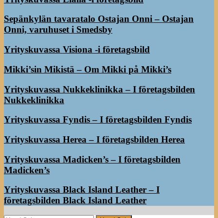
Sepänkylän tavaratalo Ostajan Onni – Ostajan
Onni, varuhuset i Smedsby
Yrityskuvassa Visiona -i företagsbild
Mikki’sin Mikistä – Om Mikki på Mikki’s
Yrityskuvassa Nukkeklinikka – I företagsbilden
Nukkeklinikka
Yrityskuvassa Fyndis – I företagsbilden Fyndis
Yrityskuvassa Herea – I företagsbilden Herea
Yrityskuvassa Madicken’s – I företagsbilden
Madicken’s
Yrityskuvassa Black Island Leather – I
företagsbilden Black Island Leather