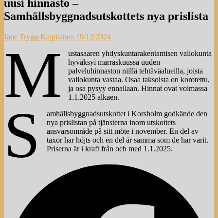
uusi hinnasto –
Samhällsbyggnadsutskottets nya prislista
Jane Trygg-Kaipiainen
19/12/2024
M
ustasaaren yhdyskuntarakentamisen valiokunta
hyväksyi marraskuussa uuden
palveluhinnaston niillä tehtäväalueilla, joista
valiokunta vastaa. Osaa taksoista on korotettu,
ja osa pysyy ennallaan. Hinnat ovat voimassa
1.1.2025 alkaen.
S
amhällsbyggnadsutskottet i Korsholm godkände den
nya prislistan på tjänsterna inom utskottets
ansvarsområde på sitt möte i november. En del av
taxor har höjts och en del är samma som de har varit.
Priserna är i kraft från och med 1.1.2025.