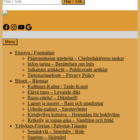
Search
Info-Mustasaari-Korsholm.fi
Facebook
Instagram
YouTube
Google
Infoa Mustasaaresta – Information om Korsholm
Menu
Etusivu / Framsidan
Päätoimittajan mietteitä – Chefredaktörens tankar
Infon tarina – Berättelsen om Info
Julkaistut artikkelit – Publicerade artiklar
Tietosuojaseloste – Privacy Policy
Blogit – Bloggar
Kulttuuri-Kultur / Taide-Konst
Elävä runo – Levande dikt
Runo-ottelu! – Diktduell!
Lapset ja nuoret – Barn och ungdomar
Urheilu-uutiset – Sportnyheter
Kirjahyllyn kotisivu – Hemsidan för bokhyllan
Retkeily ja vapaa-aika – Vandring och fritid
Yritykset-Företag / Palvelut-Tjänster
Sepänkylä – Smedsby / Böle
Saaristo – Skärgård