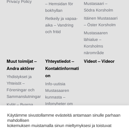
Privacy Policy
Mustasaari –
– Hemsidan för
Södra Korsholm
bokhyllan
Itäinen Mustasaari
Retkeily ja vapaa-
– Öster Korsholm
aika – Vandring
och fritid
Mustasaaren
lähialue –
Korsholms
närområde
Muut toimijat –
Yhteystiedot –
Videot – Videor
Andra aktörer
Kontaktinformati
on
Yhdistykset ja
Yhteisöt –
Info-uutisia
Föreningar och
Mustasaaren
Sammanslutningar
kunnasta –
Infonyheter om
Kylät – Byarna
Korsholms
Urheiluseurat –
Käytämme sivustollamme evästeitä antamaan sinulle parhaan
kommun
Idrottsföreningar
mahdollisen
Arvonnan säännöt
kokemuksen muistamalla sinun mieltymyksesi ja toistuvat
Nuoriso- ja