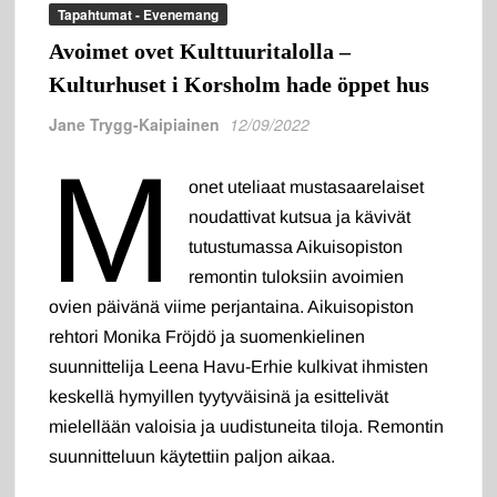
Tapahtumat - Evenemang
Avoimet ovet Kulttuuritalolla –
Kulturhuset i Korsholm hade öppet hus
Jane Trygg-Kaipiainen
12/09/2022
M
onet uteliaat mustasaarelaiset
noudattivat kutsua ja kävivät
tutustumassa Aikuisopiston
remontin tuloksiin avoimien
ovien päivänä viime perjantaina. Aikuisopiston
rehtori Monika Fröjdö ja suomenkielinen
suunnittelija Leena Havu-Erhie kulkivat ihmisten
keskellä hymyillen tyytyväisinä ja esittelivät
mielellään valoisia ja uudistuneita tiloja. Remontin
suunnitteluun käytettiin paljon aikaa.