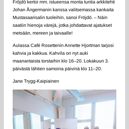
Fröjdö kertoi mm. istueensa monta tuntia arkkitehti
Johan Ångermanin kanssa valitsemassa kankaita
Mustasaarisalin tuoleihin, sanoi Fröjdö. – Näin
saatiin hienoja värejä, jotka johdattavat ajatukset
metsään, mereen ja taivaalle!
Aulassa Café Rosettenin Annette Hjortman tarjosi
kahvia ja kakkua. Kahvila on nyt auki
maanantaista torstaihin klo 16–20. Lokakuun 3.
päivästä lähtien samoina päivinä klo 11–20.
Jane Trygg-Kaipiainen