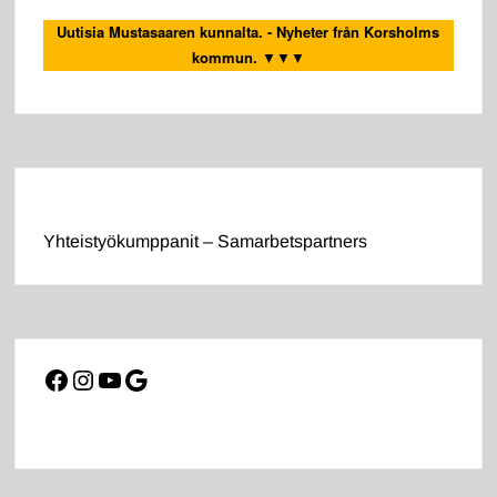
Uutisia Mustasaaren kunnalta. - Nyheter från Korsholms
kommun.
▼▼▼
Yhteistyökumppanit – Samarbetspartners
Facebook
Instagram
YouTube
Google