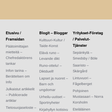
Etusivu /
Blogit – Bloggar
Yritykset-Företag
Framsidan
/ Palvelut-
Kulttuuri-Kultur /
Tjänster
Taide-Konst
Päätoimittajan
mietteitä –
Sepänkylä –
Elävä runo –
Chefredaktörens
Smedsby / Böle
Levande dikt
tankar
Saaristo –
Runo-ottelu! –
Infon tarina –
Skärgård
Diktduell!
Berättelsen om
Lintuvuori –
Lapset ja nuoret –
Info
Fågelberget
Barn och
Julkaistut artikkelit
ungdomar
Pohjoinen
– Publicerade
Mustasaari – Norra
Urheilu-uutiset –
artiklar
Korsholm
Sportnyheter
Tietosuojaseloste –
Eteläläinen
Kirjahyllyn kotisivu