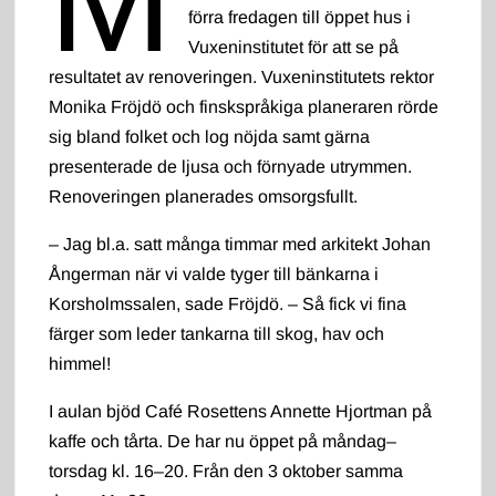
förra fredagen till öppet hus i
Vuxeninstitutet för att se på
resultatet av renoveringen. Vuxeninstitutets rektor
Monika Fröjdö och finskspråkiga planeraren rörde
sig bland folket och log nöjda samt gärna
presenterade de ljusa och förnyade utrymmen.
Renoveringen planerades omsorgsfullt.
– Jag bl.a. satt många timmar med arkitekt Johan
Ångerman när vi valde tyger till bänkarna i
Korsholmssalen, sade Fröjdö. – Så fick vi fina
färger som leder tankarna till skog, hav och
himmel!
I aulan bjöd Café Rosettens Annette Hjortman på
kaffe och tårta. De har nu öppet på måndag–
torsdag kl. 16–20. Från den 3 oktober samma