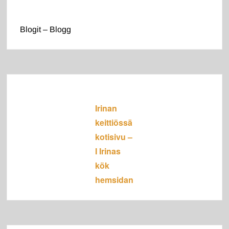
Blogit – Blogg
Irinan
keittiössä
kotisivu –
I Irinas
kök
hemsidan