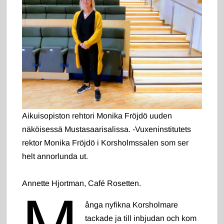
Aikuisopiston rehtori Monika Fröjdö uuden
näköisessä Mustasaarisalissa. -Vuxeninstitutets
rektor Monika Fröjdö i Korsholmssalen som ser
helt annorlunda ut.
Annette Hjortman, Café Rosetten.
M
ånga nyfikna Korsholmare
tackade ja till inbjudan och kom