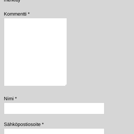
Kommentti
*
Nimi
*
Sähköpostiosoite
*