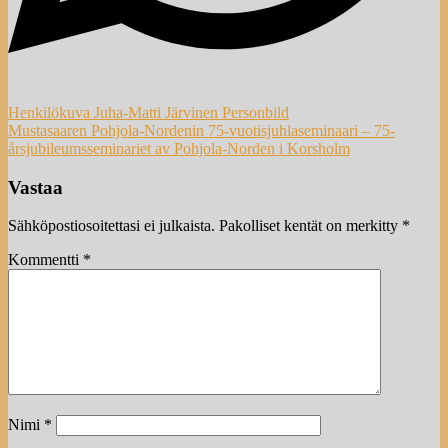
Artikkelien
Henkilökuva Juha-Matti Järvinen Personbild
Mustasaaren Pohjola-Nordenin 75-vuotisjuhlaseminaari – 75-
selaus
årsjubileumsseminariet av Pohjola-Norden i Korsholm
Vastaa
Sähköpostiosoitettasi ei julkaista.
Pakolliset kentät on merkitty
*
Kommentti
*
Nimi
*