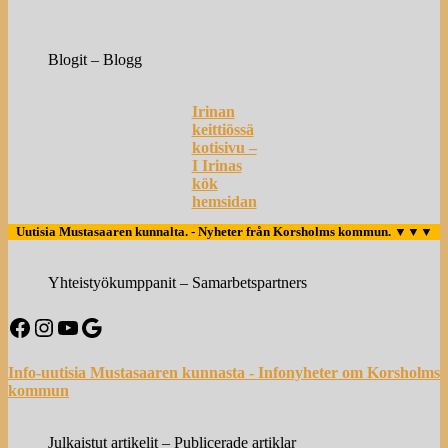
Blogit – Blogg
Irinan
keittiössä
kotisivu –
I Irinas
kök
hemsidan
Uutisia Mustasaaren kunnalta. - Nyheter från Korsholms kommun.
▼▼▼
Yhteistyökumppanit – Samarbetspartners
Facebook
Instagram
YouTube
Google
Info-uutisia Mustasaaren kunnasta - Infonyheter om Korsholms
kommun
Julkaistut artikelit – Publicerade artiklar