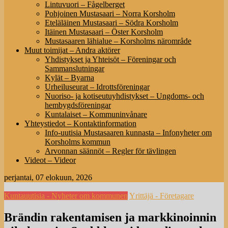
Lintuvuori – Fågelberget
Pohjoinen Mustasaari – Norra Korsholm
Eteläläinen Mustasaari – Södra Korsholm
Itäinen Mustasaari – Öster Korsholm
Mustasaaren lähialue – Korsholms närområde
Muut toimijat – Andra aktörer
Yhdistykset ja Yhteisöt – Föreningar och
Sammanslutningar
Kylät – Byarna
Urheiluseurat – Idrottsföreningar
Nuoriso- ja kotiseutuyhdistykset – Ungdoms- och
hembygdsföreningar
Kuntalaiset – Kommuninvånare
Yhteystiedot – Kontaktinformation
Info-uutisia Mustasaaren kunnasta – Infonyheter om
Korsholms kommun
Arvonnan säännöt – Regler för tävlingen
Videot – Videor
perjantai, 07 elokuun, 2026
Kuntauutisia - Nyheter om kommunen
Yrittäjä - Företagare
Brändin rakentamisen ja markkinoinnin