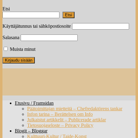
Etsi
Etsi
Käyttäjätunnus tai sähköpostiosoite
Salasana
Muista minut
Etusivu / Framsidan
Päätoimittajan mietteitä – Chefredaktörens tankar
Infon tarina – Berättelsen om Info
Julkaistut artikkelit – Publicerade artiklar
Tietosuojaseloste – Privacy Policy
Blogit – Bloggar
Kulttuuri-Kultur / Taide-Konst