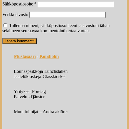
Sähköpostiosoite
*
Verkkosivusto
Tallenna nimeni, sähköpostiosoitteeni ja sivustoni tähän
selaimeen seuraavaa kommentointikertaa varten.
Mustasaari
-
Korsholm
Lounaspaikkoja-Lunchställen
Jäätelökioskeja-Glasskiosker
Yritykset-Företag
Palvelut-Tjänster
Muut toimijat – Andra aktörer