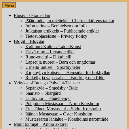
Skip
Menu
to
content
Etusivu / Framsidan
Päätoimittajan mietteitä – Chefredaktörens tankar
Infon tarina – Berättelsen om Info
Julkaistut artikkelit – Publicerade artiklar
Tietosuojaseloste – Privacy Policy
Blogit – Bloggar
Kulttuuri-Kultur / Taide-Konst
Elävä runo – Levande dikt
Runo-ottelu! – Diktduell!
Lapset ja nuoret – Barn och ungdomar
Urheilu-uutiset – Sportnyheter
Kirjahyllyn kotisivu – Hemsidan för bokhyllan
Retkeily ja vapaa-aika – Vandring och fritid
Yritykset-Företag / Palvelut-Tjänster
Sepänkylä – Smedsby / Böle
Saaristo – Skärgård
Lintuvuori – Fågelberget
Pohjoinen Mustasaari – Norra Korsholm
Eteläläinen Mustasaari – Södra Korsholm
Itäinen Mustasaari – Öster Korsholm
Mustasaaren lähialue – Korsholms närområde
Muut toimijat – Andra aktörer