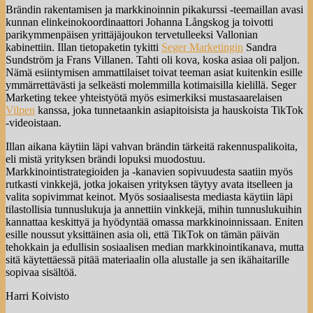
Brändin rakentamisen ja markkinoinnin pikakurssi -teemaillan avasi
kunnan elinkeinokoordinaattori Johanna Långskog ja toivotti
parikymmenpäisen yrittäjäjoukon tervetulleeksi Vallonian
kabinettiin. Illan tietopaketin tykitti
Seger Marketingin
Sandra
Sundström ja Frans Villanen. Tahti oli kova, koska asiaa oli paljon.
Nämä esiintymisen ammattilaiset toivat teeman asiat kuitenkin esille
ymmärrettävästi ja selkeästi molemmilla kotimaisilla kielillä. Seger
Marketing tekee yhteistyötä myös esimerkiksi mustasaarelaisen
Vilpen
kanssa, joka tunnetaankin asiapitoisista ja hauskoista TikTok
-videoistaan.
Illan aikana käytiin läpi vahvan brändin tärkeitä rakennuspalikoita,
eli mistä yrityksen brändi lopuksi muodostuu.
Markkinointistrategioiden ja -kanavien sopivuudesta saatiin myös
rutkasti vinkkejä, jotka jokaisen yrityksen täytyy avata itselleen ja
valita sopivimmat keinot. Myös sosiaalisesta mediasta käytiin läpi
tilastollisia tunnuslukuja ja annettiin vinkkejä, mihin tunnuslukuihin
kannattaa keskittyä ja hyödyntää omassa markkinoinnissaan. Eniten
esille noussut yksittäinen asia oli, että TikTok on tämän päivän
tehokkain ja edullisin sosiaalisen median markkinointikanava, mutta
sitä käytettäessä pitää materiaalin olla alustalle ja sen ikähaitarille
sopivaa sisältöä.
Harri Koivisto