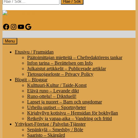
Search
Info-Mustasaari-Korsholm.fi
Facebook
Instagram
YouTube
Google
Infoa Mustasaaresta – Information om Korsholm
Menu
Etusivu / Framsidan
Päätoimittajan mietteitä – Chefredaktörens tankar
Infon tarina – Berättelsen om Info
Julkaistut artikkelit – Publicerade artiklar
Tietosuojaseloste – Privacy Policy
Blogit – Bloggar
Kulttuuri-Kultur / Taide-Konst
Elävä runo – Levande dikt
Runo-ottelu! – Diktduell!
Lapset ja nuoret – Barn och ungdomar
Urheilu-uutiset – Sportnyheter
Kirjahyllyn kotisivu – Hemsidan för bokhyllan
Retkeily ja vapaa-aika – Vandring och fritid
Yritykset-Företag / Palvelut-Tjänster
Sepänkylä – Smedsby / Böle
Saaristo – Skärgård