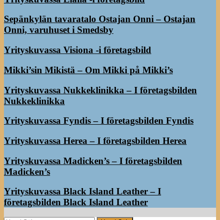
Sepänkylän tavaratalo Ostajan Onni – Ostajan
Onni, varuhuset i Smedsby
Yrityskuvassa Visiona -i företagsbild
Mikki’sin Mikistä – Om Mikki på Mikki’s
Yrityskuvassa Nukkeklinikka – I företagsbilden
Nukkeklinikka
Yrityskuvassa Fyndis – I företagsbilden Fyndis
Yrityskuvassa Herea – I företagsbilden Herea
Yrityskuvassa Madicken’s – I företagsbilden
Madicken’s
Yrityskuvassa Black Island Leather – I
företagsbilden Black Island Leather