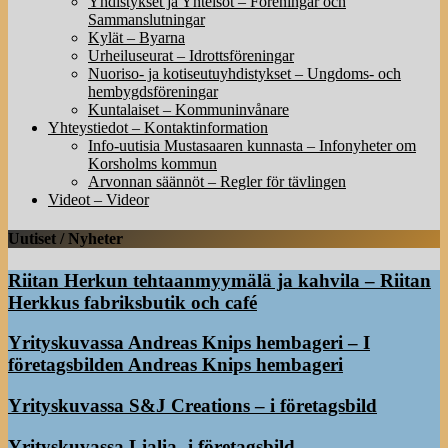
Yhdistykset ja Yhteisöt – Föreningar och
Sammanslutningar
Kylät – Byarna
Urheiluseurat – Idrottsföreningar
Nuoriso- ja kotiseutuyhdistykset – Ungdoms- och
hembygdsföreningar
Kuntalaiset – Kommuninvånare
Yhteystiedot – Kontaktinformation
Info-uutisia Mustasaaren kunnasta – Infonyheter om
Korsholms kommun
Arvonnan säännöt – Regler för tävlingen
Videot – Videor
Uutiset / Nyheter
Riitan Herkun tehtaanmyymälä ja kahvila – Riitan
Herkkus fabriksbutik och café
Yrityskuvassa Andreas Knips hembageri – I
företagsbilden Andreas Knips hembageri
Yrityskuvassa S&J Creations – i företagsbild
Yrityskuvassa Lialia -i företagsbild