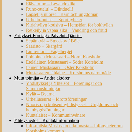
Elävä runo – Levande dikt
Runo-ottelu! – Diktduell!
Lapset ja nuoret – Barn och ungdomar
Urheilu-uutiset – Sportnyheter
Kirjahyllyn kotisivu – Hemsidan för bokhyllan
Retkeily ja vapaa-aika – Vandring och fritid
Yritykset-Företag / Palvelut-Tjänster
Sepänkylä – Smedsby / Böle
Saaristo – Skärgård
Lintuvuori – Fågelberget
Pohjoinen Mustasaari – Norra Korsholm
Eteläläinen Mustasaari – Södra Korsholm
Itäinen Mustasaari – Öster Korsholm
Mustasaaren lähialue – Korsholms närområde
Muut toimijat – Andra aktörer
Yhdistykset ja Yhteisöt – Föreningar och
Sammanslutningar
Kylät – Byarna
Urheiluseurat – Idrottsföreningar
Nuoriso- ja kotiseutuyhdistykset – Ungdoms- och
hembygdsföreningar
Kuntalaiset – Kommuninvånare
Yhteystiedot – Kontaktinformation
Info-uutisia Mustasaaren kunnasta – Infonyheter om
Korsholms kommun