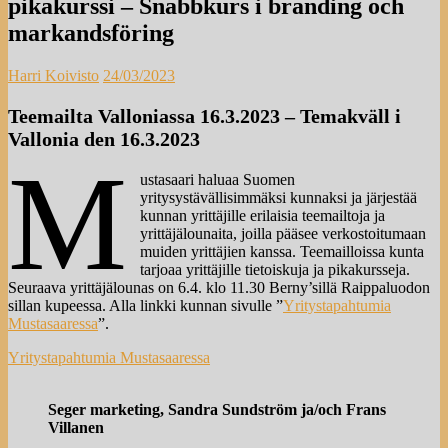
pikakurssi – Snabbkurs i branding och
markandsföring
Harri Koivisto
24/03/2023
Teemailta Valloniassa 16.3.2023 – Temakväll i
Vallonia den 16.3.2023
M
ustasaari haluaa Suomen
yritysystävällisimmäksi kunnaksi ja järjestää
kunnan yrittäjille erilaisia teemailtoja ja
yrittäjälounaita, joilla pääsee verkostoitumaan
muiden yrittäjien kanssa. Teemailloissa kunta
tarjoaa yrittäjille tietoiskuja ja pikakursseja.
Seuraava yrittäjälounas on 6.4. klo 11.30 Berny’sillä Raippaluodon
sillan kupeessa. Alla linkki kunnan sivulle ”
Yritystapahtumia
Mustasaaressa
”.
Yritystapahtumia Mustasaaressa
Seger marketing, Sandra Sundström ja/och Frans
Villanen