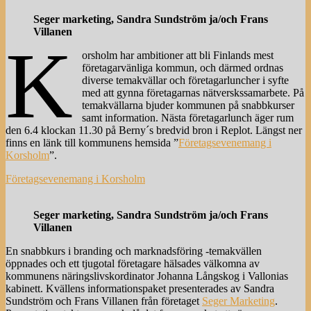
Seger marketing, Sandra Sundström ja/och Frans
Villanen
K
orsholm har ambitioner att bli Finlands mest
företagarvänliga kommun, och därmed ordnas
diverse temakvällar och företagarluncher i syfte
med att gynna företagarnas nätverskssamarbete. På
temakvällarna bjuder kommunen på snabbkurser
samt information. Nästa företagarlunch äger rum
den 6.4 klockan 11.30 på Berny´s bredvid bron i Replot. Längst ner
finns en länk till kommunens hemsida ”
Företagsevenemang i
Korsholm
”.
Företagsevenemang i Korsholm
Seger marketing, Sandra Sundström ja/och Frans
Villanen
En snabbkurs i branding och marknadsföring -temakvällen
öppnades och ett tjugotal företagare hälsades välkomna av
kommunens näringslivskordinator Johanna Långskog i Vallonias
kabinett. Kvällens informationspaket presenterades av Sandra
Sundström och Frans Villanen från företaget
Seger Marketing
.