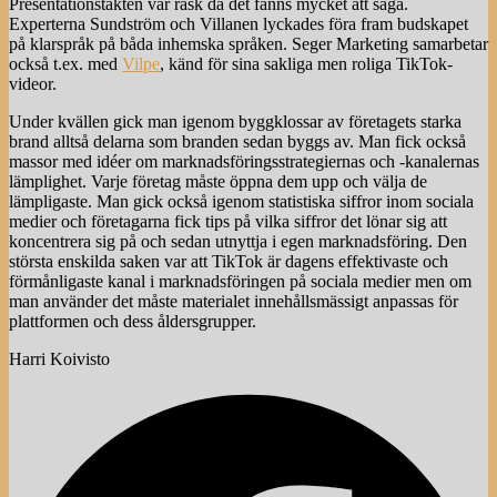
Presentationstakten var rask då det fanns mycket att säga.
Experterna Sundström och Villanen lyckades föra fram budskapet
på klarspråk på båda inhemska språken. Seger Marketing samarbetar
också t.ex. med
Vilpe
, känd för sina sakliga men roliga TikTok-
videor.
Under kvällen gick man igenom byggklossar av företagets starka
brand alltså delarna som branden sedan byggs av. Man fick också
massor med idéer om marknadsföringsstrategiernas och -kanalernas
lämplighet. Varje företag måste öppna dem upp och välja de
lämpligaste. Man gick också igenom statistiska siffror inom sociala
medier och företagarna fick tips på vilka siffror det lönar sig att
koncentrera sig på och sedan utnyttja i egen marknadsföring. Den
största enskilda saken var att TikTok är dagens effektivaste och
förmånligaste kanal i marknadsföringen på sociala medier men om
man använder det måste materialet innehållsmässigt anpassas för
plattformen och dess åldersgrupper.
Harri Koivisto