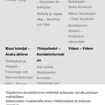
Mustasaari –
– Hemsidan för
Södra Korsholm
bokhyllan
Itäinen Mustasaari
Retkeily ja vapaa-
– Öster Korsholm
aika – Vandring
och fritid
Mustasaaren
lähialue –
Korsholms
närområde
Muut toimijat –
Yhteystiedot –
Videot – Videor
Andra aktörer
Kontaktinformati
on
Yhdistykset ja
Yhteisöt –
Info-uutisia
Föreningar och
Mustasaaren
Sammanslutningar
kunnasta –
Infonyheter om
Kylät – Byarna
Korsholms
Urheiluseurat –
Käytämme sivustollamme evästeitä antamaan sinulle parhaan
kommun
Idrottsföreningar
mahdollisen
Arvonnan säännöt
kokemuksen muistamalla sinun mieltymyksesi ja toistuvat
Nuoriso- ja
vierailusi.