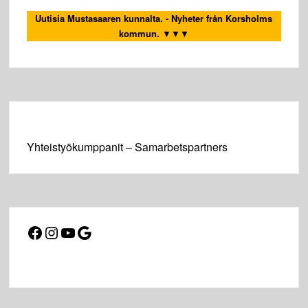
Uutisia Mustasaaren kunnalta. - Nyheter från Korsholms
kommun.
▼▼▼
Yhteistyökumppanit – Samarbetspartners
Facebook
Instagram
YouTube
Google