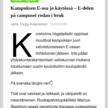
Kampuksen E-osa jo käytössä – E-delen
på campuset redan i bruk
K
Jane Trygg-Kaipiainen
13/03/2026
orsholms högstadietin oppilaat
muuttivat kampuksen juuri
valmistuneeseen E-osaan
hiihtoloman jälkeen. Info pääsi
yhdyskuntarakentamisen valiokunnan mukana
tutustumaan uusiin koulutiloihin koulupäivän
jälkeen.
På svenska längre ner!👇
Tilat ovat valoisat ja raikkaat, ja väripaletti on
maanläheinen. Ruokapalvelupäällikkö Marcus
Åkerblom opasti vierailijoita tilavassa ruokasalissa