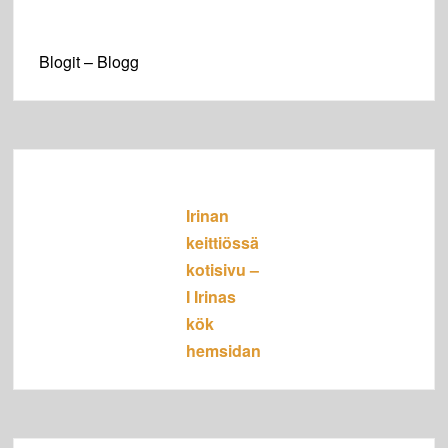
Blogit – Blogg
Irinan
keittiössä
kotisivu –
I Irinas
kök
hemsidan