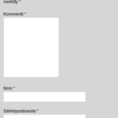
merkitty
*
Kommentti
*
Nimi
*
Sähköpostiosoite
*