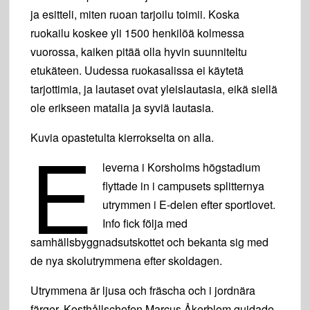
ja esitteli, miten ruoan tarjoilu toimii. Koska
ruokailu koskee yli 1500 henkilöä kolmessa
vuorossa, kaiken pitää olla hyvin suunniteltu
etukäteen. Uudessa ruokasalissa ei käytetä
tarjottimia, ja lautaset ovat yleislautasia, eikä siellä
ole erikseen matalia ja syviä lautasia.
E
Kuvia opastetulta kierrokselta on alla.
leverna i Korsholms högstadium
flyttade in i campusets splitternya
utrymmen i E-delen efter sportlovet.
Info fick följa med
samhällsbyggnadsutskottet och bekanta sig med
de nya skolutrymmena efter skoldagen.
Utrymmena är ljusa och fräscha och i jordnära
färger. Kosthållschefen Marcus Åkerblom guidade