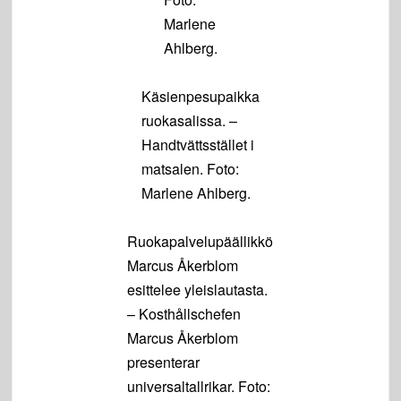
Marlene
Ahlberg.
Käsienpesupaikka
ruokasalissa. –
Handtvättsstället i
matsalen. Foto:
Marlene Ahlberg.
Ruokapalvelupäällikkö
Marcus Åkerblom
esittelee yleislautasta.
– Kosthållschefen
Marcus Åkerblom
presenterar
universaltallrikar. Foto: