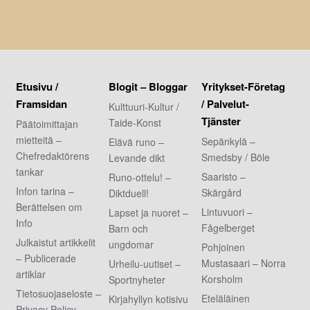
Etusivu /
Blogit – Bloggar
Yritykset-Företag
Framsidan
/ Palvelut-
Kulttuuri-Kultur /
Tjänster
Taide-Konst
Päätoimittajan
mietteitä –
Sepänkylä –
Elävä runo –
Chefredaktörens
Smedsby / Böle
Levande dikt
tankar
Saaristo –
Runo-ottelu! –
Infon tarina –
Skärgård
Diktduell!
Berättelsen om
Lintuvuori –
Lapset ja nuoret –
Info
Fågelberget
Barn och
Julkaistut artikkelit
ungdomar
Pohjoinen
– Publicerade
Mustasaari – Norra
Urheilu-uutiset –
artiklar
Korsholm
Sportnyheter
Tietosuojaseloste –
Eteläläinen
Kirjahyllyn kotisivu
Privacy Policy