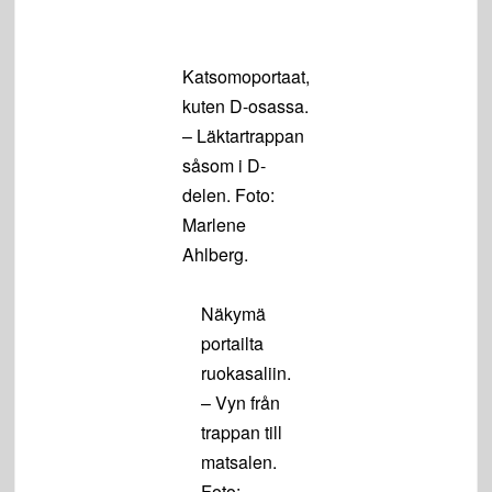
Katsomoportaat,
kuten D-osassa.
– Läktartrappan
såsom i D-
delen. Foto:
Marlene
Ahlberg.
Näkymä
portailta
ruokasaliin.
– Vyn från
trappan till
matsalen.
Foto: