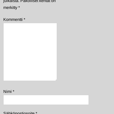
julkaista.
Pakolliset kentät on
merkitty
*
Kommentti
*
Nimi
*
Sähköpostiosoite
*