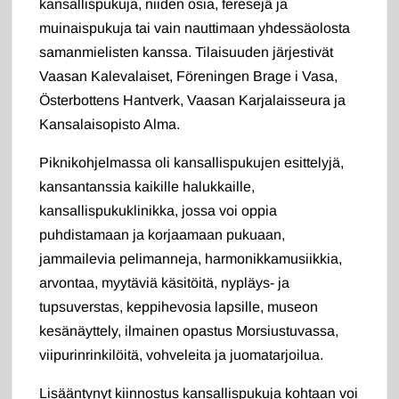
kansallispukuja, niiden osia, feresejä ja
muinaispukuja tai vain nauttimaan yhdessäolosta
samanmielisten kanssa. Tilaisuuden järjestivät
Vaasan Kalevalaiset, Föreningen Brage i Vasa,
Österbottens Hantverk, Vaasan Karjalaisseura ja
Kansalaisopisto Alma.
Piknikohjelmassa oli kansallispukujen esittelyjä,
kansantanssia kaikille halukkaille,
kansallispukuklinikka, jossa voi oppia
puhdistamaan ja korjaamaan pukuaan,
jammailevia pelimanneja, harmonikkamusiikkia,
arvontaa, myytäviä käsitöitä, nypläys- ja
tupsuverstas, keppihevosia lapsille, museon
kesänäyttely, ilmainen opastus Morsiustuvassa,
viipurinrinkilöitä, vohveleita ja juomatarjoilua.
Lisääntynyt kiinnostus kansallispukuja kohtaan voi