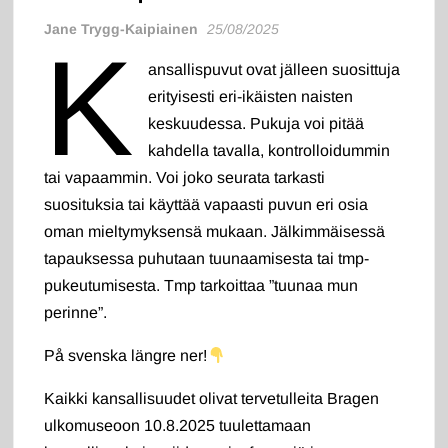
Jane Trygg-Kaipiainen
25/08/2025
K
ansallispuvut ovat jälleen suosittuja
erityisesti eri-ikäisten naisten
keskuudessa. Pukuja voi pitää
kahdella tavalla, kontrolloidummin
tai vapaammin. Voi joko seurata tarkasti
suosituksia tai käyttää vapaasti puvun eri osia
oman mieltymyksensä mukaan. Jälkimmäisessä
tapauksessa puhutaan tuunaamisesta tai tmp-
pukeutumisesta. Tmp tarkoittaa ”tuunaa mun
perinne”.
På svenska längre ner!
Kaikki kansallisuudet olivat tervetulleita Bragen
ulkomuseoon 10.8.2025 tuulettamaan