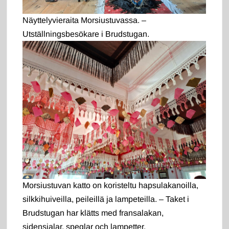
Näyttelyvieraita Morsiustuvassa. –
Utställningsbesökare i Brudstugan.
Morsiustuvan katto on koristeltu hapsulakanoilla,
silkkihuiveilla, peileillä ja lampeteilla. – Taket i
Brudstugan har klätts med fransalakan,
sidensjalar, speglar och lampetter.