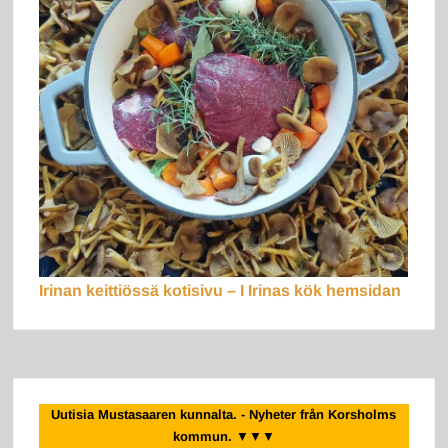
Irinan keittiössä kotisivu – I Irinas kök hemsidan
Uutisia Mustasaaren kunnalta. - Nyheter från Korsholms
kommun.
▼▼▼