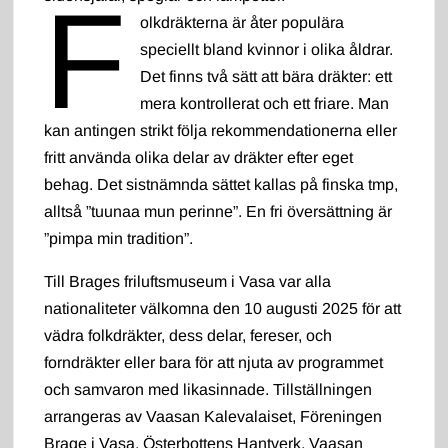
F
olkdräkterna är åter populära
speciellt bland kvinnor i olika åldrar.
Det finns två sätt att bära dräkter: ett
mera kontrollerat och ett friare. Man
kan antingen strikt följa rekommendationerna eller
fritt använda olika delar av dräkter efter eget
behag. Det sistnämnda sättet kallas på finska tmp,
alltså ”tuunaa mun perinne”. En fri översättning är
”pimpa min tradition”.
Till Brages friluftsmuseum i Vasa var alla
nationaliteter välkomna den 10 augusti 2025 för att
vädra folkdräkter, dess delar, fereser, och
forndräkter eller bara för att njuta av programmet
och samvaron med likasinnade. Tillställningen
arrangeras av Vaasan Kalevalaiset, Föreningen
Brage i Vasa, Österbottens Hantverk, Vaasan