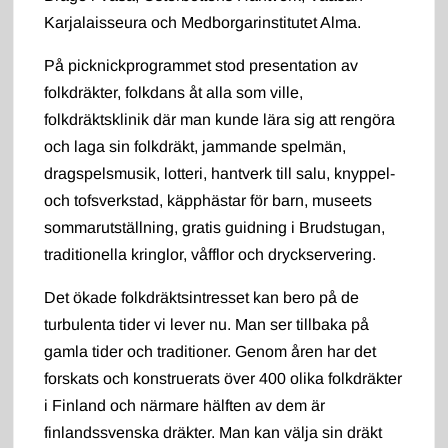
Karjalaisseura och Medborgarinstitutet Alma.
På picknickprogrammet stod presentation av
folkdräkter, folkdans åt alla som ville,
folkdräktsklinik där man kunde lära sig att rengöra
och laga sin folkdräkt, jammande spelmän,
dragspelsmusik, lotteri, hantverk till salu, knyppel-
och tofsverkstad, käpphästar för barn, museets
sommarutställning, gratis guidning i Brudstugan,
traditionella kringlor, våfflor och dryckservering.
Det ökade folkdräktsintresset kan bero på de
turbulenta tider vi lever nu. Man ser tillbaka på
gamla tider och traditioner. Genom åren har det
forskats och konstruerats över 400 olika folkdräkter
i Finland och närmare hälften av dem är
finlandssvenska dräkter. Man kan välja sin dräkt