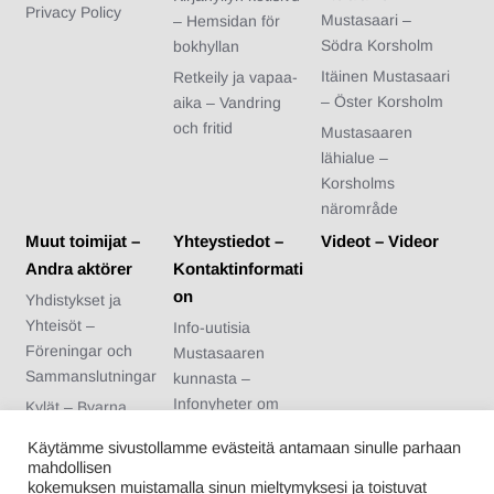
Privacy Policy
Mustasaari –
– Hemsidan för
Södra Korsholm
bokhyllan
Itäinen Mustasaari
Retkeily ja vapaa-
– Öster Korsholm
aika – Vandring
och fritid
Mustasaaren
lähialue –
Korsholms
närområde
Muut toimijat –
Yhteystiedot –
Videot – Videor
Andra aktörer
Kontaktinformati
on
Yhdistykset ja
Yhteisöt –
Info-uutisia
Föreningar och
Mustasaaren
Sammanslutningar
kunnasta –
Infonyheter om
Kylät – Byarna
Korsholms
Urheiluseurat –
Käytämme sivustollamme evästeitä antamaan sinulle parhaan
kommun
Idrottsföreningar
mahdollisen
Arvonnan säännöt
kokemuksen muistamalla sinun mieltymyksesi ja toistuvat
Nuoriso- ja