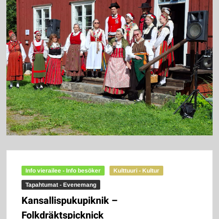
Info vierailee - Info besöker
Kulttuuri - Kultur
Tapahtumat - Evenemang
Kansallispukupiknik –
Folkdräktspicknick