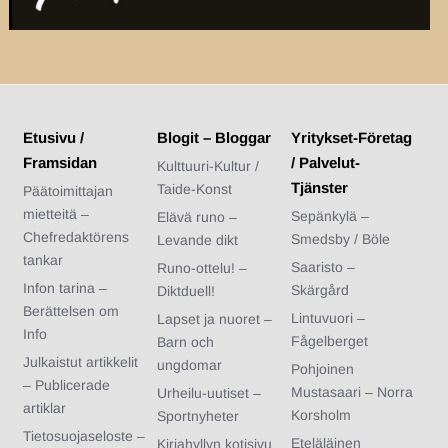
Etusivu /
Blogit – Bloggar
Yritykset-Företag
Framsidan
/ Palvelut-
Kulttuuri-Kultur /
Tjänster
Taide-Konst
Päätoimittajan
mietteitä –
Sepänkylä –
Elävä runo –
Chefredaktörens
Smedsby / Böle
Levande dikt
tankar
Saaristo –
Runo-ottelu! –
Infon tarina –
Skärgård
Diktduell!
Berättelsen om
Lintuvuori –
Lapset ja nuoret –
Info
Fågelberget
Barn och
Julkaistut artikkelit
ungdomar
Pohjoinen
– Publicerade
Mustasaari – Norra
Urheilu-uutiset –
artiklar
Korsholm
Sportnyheter
Tietosuojaseloste –
Eteläläinen
Kirjahyllyn kotisivu