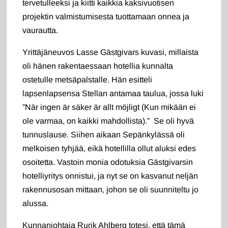
tervetulleeksi ja kiitti kaikkia kaksivuotisen
projektin valmistumisesta tuottamaan onnea ja
vaurautta.
Yrittäjäneuvos Lasse Gästgivars kuvasi, millaista
oli hänen rakentaessaan hotellia kunnalta
ostetulle metsäpalstalle. Hän esitteli
lapsenlapsensa Stellan antamaa taulua, jossa luki
”När ingen är säker är allt möjligt (Kun mikään ei
ole varmaa, on kaikki mahdollista).” Se oli hyvä
tunnuslause. Siihen aikaan Sepänkylässä oli
melkoisen tyhjää, eikä hotellilla ollut aluksi edes
osoitetta. Vastoin monia odotuksia Gästgivarsin
hotelliyritys onnistui, ja nyt se on kasvanut neljän
rakennusosan mittaan, johon se oli suunniteltu jo
alussa.
Kunnanjohtaja Rurik Ahlberg totesi, että tämä