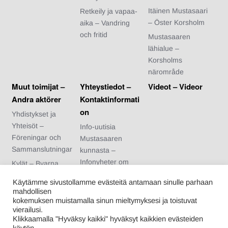
Itäinen Mustasaari
Retkeily ja vapaa-
– Öster Korsholm
aika – Vandring
och fritid
Mustasaaren
lähialue –
Korsholms
närområde
Muut toimijat –
Yhteystiedot –
Videot – Videor
Andra aktörer
Kontaktinformati
on
Yhdistykset ja
Yhteisöt –
Info-uutisia
Föreningar och
Mustasaaren
Sammanslutningar
kunnasta –
Infonyheter om
Kylät – Byarna
Korsholms
Urheiluseurat –
Käytämme sivustollamme evästeitä antamaan sinulle parhaan
kommun
Idrottsföreningar
mahdollisen
Arvonnan säännöt
kokemuksen muistamalla sinun mieltymyksesi ja toistuvat
Nuoriso- ja
vierailusi.
– Regler för
kotiseutuyhdistykse
Klikkaamalla "Hyväksy kaikki" hyväksyt kaikkien evästeiden
tävlingen
t – Ungdoms- och