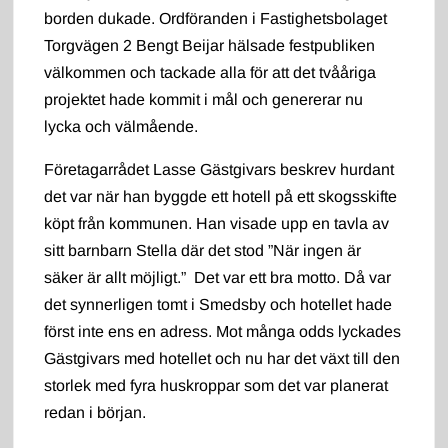
borden dukade. Ordföranden i Fastighetsbolaget
Torgvägen 2 Bengt Beijar hälsade festpubliken
välkommen och tackade alla för att det tvååriga
projektet hade kommit i mål och genererar nu
lycka och välmående.
Företagarrådet Lasse Gästgivars beskrev hurdant
det var när han byggde ett hotell på ett skogsskifte
köpt från kommunen. Han visade upp en tavla av
sitt barnbarn Stella där det stod ”När ingen är
säker är allt möjligt.” Det var ett bra motto. Då var
det synnerligen tomt i Smedsby och hotellet hade
först inte ens en adress. Mot många odds lyckades
Gästgivars med hotellet och nu har det växt till den
storlek med fyra huskroppar som det var planerat
redan i början.