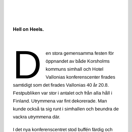
Hell on Heels.
D
en stora gemensamma festen för
öppnandet av både Korsholms
kommuns simhall och Hotel
Vallonias konferenscenter firades
samtidigt som det firades Vallonias 40 år 20.8.
Festpubliken var stor i antalet och från alla håll i
Finland. Utrymmena var fint dekorerade. Man
kunde också ta sig runt i simhallen och beundra de
vackra utrymmena där.
I det nya konferenscentret stod buffén färdig och