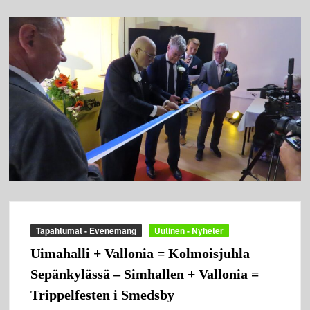
Tapahtumat - Evenemang
Uutinen - Nyheter
Uimahalli + Vallonia = Kolmoisjuhla
Sepänkylässä – Simhallen + Vallonia =
Trippelfesten i Smedsby