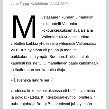
Jane Trygg-Kaipiainen
22/08/2024
M
ustasaaren kunnan uimahallin
sekä hotelli Vallonian
kokouskeskuksen avajaisia ja
Vallonian 40-vuotista juhlaa
vietettiin kaikkia yhdessä ja yhteisesti Valloniassa
20.8. Juhlayleisöä oli paljon ja monilta
paikkakunnilta ympäri Suomen. Kaikki tilat oli
kauniisti koristeltu. Uimahalliakin pääsi katsomaan
ja ihailemaan sen kauniita tiloja.
På svenska längre ner!👇
Uudessa kokouskeskuksessa oli buffetti valmiina
ja pöydät katettu. Kiinteistöosakeyhtiö Torintie 2:n
puheenjohtaja Bengt Beijar toivotti juhlayleisön