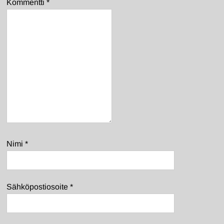
Kommentti
*
Nimi
*
Sähköpostiosoite
*