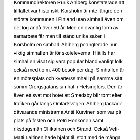
Kommundirektören Rurik Ahlberg konstaterade att
tillfället var historiskt. Korsholm är inte längre den
största kommunen i Finland utan simhall även om
det tog ändå över 50 år. Med en ovanlig form av
samarbete får man till stånd unika saker, i
Korsholm en simhall. Ahlberg poängterade hur
viktig simhallen är för skoleleverna. Hittills har
simhallen visat sig vara populär bland vanligt folk
också med t.o.m. 400 besök per dag. Simhallen är
en mötesplats och kvarterssimhall på samma sätt
somm Grorgsgatans simhall i Helsingfors. Den är
även ett svat mot hotet att Smedsby blir tomt efter
trafiken går längs Omfartsvägen. Ahlberg tackade
dåvarande ministrarna Antti Kurvinen som var på
plats på festen och Petri Honkonen samt
riksdagsmän Ollikainen och Strand. Också Veli-
Matti Laitinen hade hjälpt till stort med de många