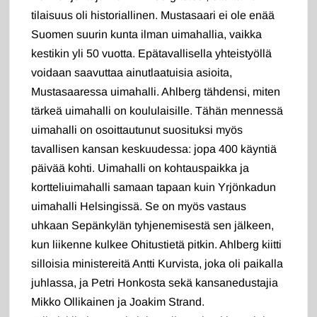
tilaisuus oli historiallinen. Mustasaari ei ole enää
Suomen suurin kunta ilman uimahallia, vaikka
kestikin yli 50 vuotta. Epätavallisella yhteistyöllä
voidaan saavuttaa ainutlaatuisia asioita,
Mustasaaressa uimahalli. Ahlberg tähdensi, miten
tärkeä uimahalli on koululaisille. Tähän mennessä
uimahalli on osoittautunut suosituksi myös
tavallisen kansan keskuudessa: jopa 400 käyntiä
päivää kohti. Uimahalli on kohtauspaikka ja
kortteliuimahalli samaan tapaan kuin Yrjönkadun
uimahalli Helsingissä. Se on myös vastaus
uhkaan Sepänkylän tyhjenemisestä sen jälkeen,
kun liikenne kulkee Ohitustietä pitkin. Ahlberg kiitti
silloisia ministereitä Antti Kurvista, joka oli paikalla
juhlassa, ja Petri Honkosta sekä kansanedustajia
Mikko Ollikainen ja Joakim Strand.