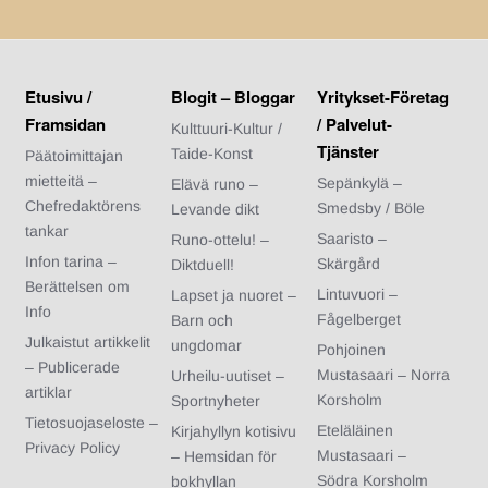
Etusivu /
Blogit – Bloggar
Yritykset-Företag
Framsidan
/ Palvelut-
Kulttuuri-Kultur /
Tjänster
Taide-Konst
Päätoimittajan
mietteitä –
Sepänkylä –
Elävä runo –
Chefredaktörens
Smedsby / Böle
Levande dikt
tankar
Saaristo –
Runo-ottelu! –
Infon tarina –
Skärgård
Diktduell!
Berättelsen om
Lintuvuori –
Lapset ja nuoret –
Info
Fågelberget
Barn och
Julkaistut artikkelit
ungdomar
Pohjoinen
– Publicerade
Mustasaari – Norra
Urheilu-uutiset –
artiklar
Korsholm
Sportnyheter
Tietosuojaseloste –
Eteläläinen
Kirjahyllyn kotisivu
Privacy Policy
Mustasaari –
– Hemsidan för
Södra Korsholm
bokhyllan