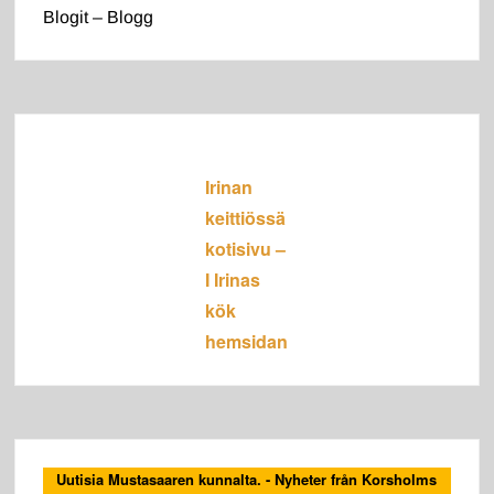
Blogit – Blogg
Irinan
keittiössä
kotisivu –
I Irinas
kök
hemsidan
Uutisia Mustasaaren kunnalta. - Nyheter från Korsholms