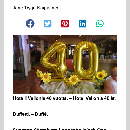
Jane Trygg-Kaipiainen
Hotelli Vallonia 40 vuotta. – Hotel Vallonia 40 år.
Buffetti. – Buffé.
Susanne Gästgivars-Leppäaho ja/och Otto