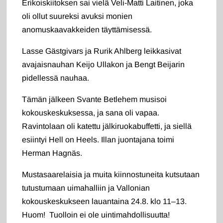
Erikoiskiitoksen sai vielä Veli-Matti Laitinen, joka
oli ollut suureksi avuksi monien
anomuskaavakkeiden täyttämisessä.
Lasse Gästgivars ja Rurik Ahlberg leikkasivat
avajaisnauhan Keijo Ullakon ja Bengt Beijarin
pidellessä nauhaa.
Tämän jälkeen Svante Betlehem musisoi
kokouskeskuksessa, ja sana oli vapaa.
Ravintolaan oli katettu jälkiruokabuffetti, ja siellä
esiintyi Hell on Heels. Illan juontajana toimi
Herman Hagnäs.
Mustasaarelaisia ja muita kiinnostuneita kutsutaan
tutustumaan uimahalliin ja Vallonian
kokouskeskukseen lauantaina 24.8. klo 11–13.
Huom! Tuolloin ei ole uintimahdollisuutta!