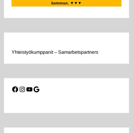
kommun.
▼▼▼
Yhteistyökumppanit – Samarbetspartners
Facebook
Instagram
YouTube
Google