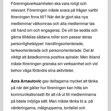
Föreningsverksamheten ska vara roligt och
relevant. Föreningen måste svara på frågan varför
föreningen finns till? När det är gjort ska nya
medlemmar välkomnas och alla medlemmar tas
väl hand om och engageras. De vill be sedda och
gärna tilldelas sådana roller som passar deras
personlighetstyper: handlingsorienterade,
tankeorienterade och personorienterade. Det är
viktigt att åstadkomma positiva spiraler. Men ibland
måste föreningen granska sin verksamhet och vid
behov våga förändra sina aktiviteter.
Azra Arnautovic
gav deltagarna mycket att tänka
på när det gäller hur föreningen kan hitta sin
kommunikationsstil för att nå ut till medlemmarna
på bästa möjliga sätt. Man måste tänka bl.a. på
värderingarna, målgrupperna, tonfallet och