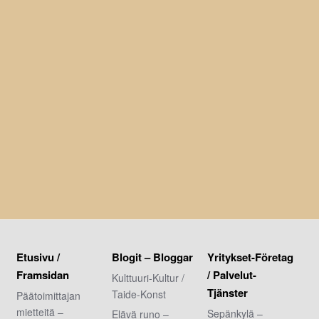
Etusivu /
Blogit – Bloggar
Yritykset-Företag
Framsidan
/ Palvelut-
Kulttuuri-Kultur /
Tjänster
Taide-Konst
Päätoimittajan
mietteitä –
Sepänkylä –
Elävä runo –