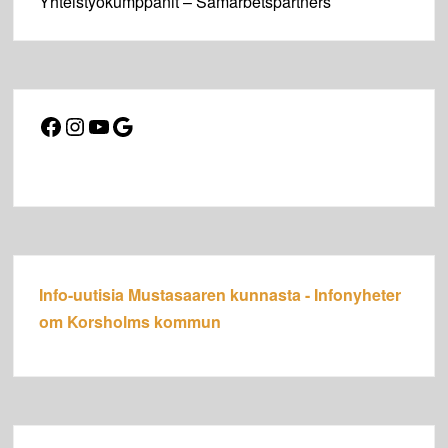
Yhteistyökumppanit – Samarbetspartners
Facebook
Instagram
YouTube
Google
Info-uutisia Mustasaaren kunnasta - Infonyheter
om Korsholms kommun