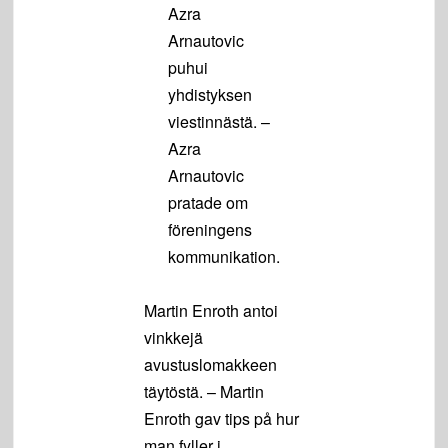
Azra
Arnautovic
puhui
yhdistyksen
viestinnästä. –
Azra
Arnautovic
pratade om
föreningens
kommunikation.
Martin Enroth antoi
vinkkejä
avustuslomakkeen
täytöstä. – Martin
Enroth gav tips på hur
man fyller i