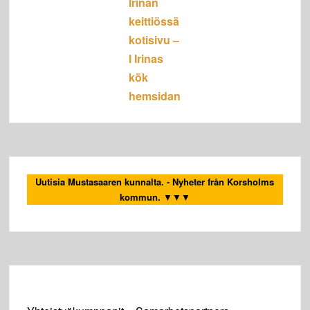
Irinan
keittiössä
kotisivu –
I Irinas
kök
hemsidan
Uutisia Mustasaaren kunnalta. - Nyheter från Korsholms
kommun.
▼▼▼