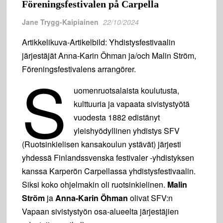
Föreningsfestivalen på Carpella
Jane Trygg-Kaipiainen
22/10/2024
Artikkelikuva-Artikelbild: Yhdistysfestivaalin
järjestäjät Anna-Karin Öhman ja/och Malin Ström,
S
Föreningsfestivalens arrangörer.
uomenruotsalaista koulutusta,
kulttuuria ja vapaata sivistystyötä
vuodesta 1882 edistänyt
yleishyödyllinen yhdistys SFV
(Ruotsinkielisen kansakoulun ystävät) järjesti
yhdessä Finlandssvenska festivaler -yhdistyksen
kanssa Karperön Carpellassa yhdistysfestivaalin.
Siksi koko ohjelmakin oli ruotsinkielinen.
Malin
Ström
ja
Anna-Karin Öhman
olivat SFV:n
Vapaan sivistystyön osa-alueelta järjestäjien