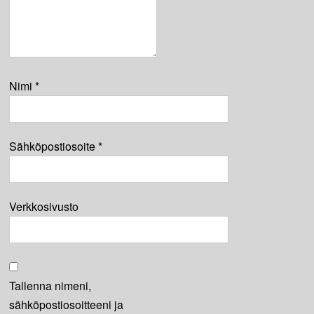
Nimi
*
Sähköpostiosoite
*
Verkkosivusto
Tallenna nimeni,
sähköpostiosoitteeni ja