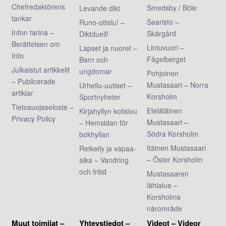
Chefredaktörens
Smedsby / Böle
Levande dikt
tankar
Saaristo –
Runo-ottelu! –
Infon tarina –
Skärgård
Diktduell!
Berättelsen om
Lintuvuori –
Lapset ja nuoret –
Info
Fågelberget
Barn och
Julkaistut artikkelit
ungdomar
Pohjoinen
– Publicerade
Mustasaari – Norra
Urheilu-uutiset –
artiklar
Korsholm
Sportnyheter
Tietosuojaseloste –
Eteläläinen
Kirjahyllyn kotisivu
Privacy Policy
Mustasaari –
– Hemsidan för
Södra Korsholm
bokhyllan
Itäinen Mustasaari
Retkeily ja vapaa-
– Öster Korsholm
aika – Vandring
och fritid
Mustasaaren
lähialue –
Korsholms
närområde
Muut toimijat –
Yhteystiedot –
Videot – Videor