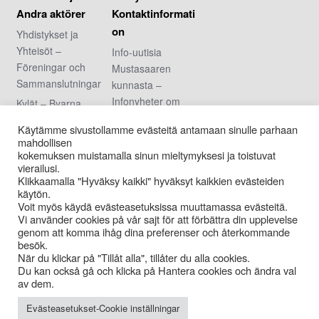
Andra aktörer
Kontaktinformati
on
Yhdistykset ja
Yhteisöt –
Info-uutisia
Föreningar och
Mustasaaren
Sammanslutningar
kunnasta –
Infonyheter om
Kylät – Byarna
Korsholms
Urheiluseurat –
Käytämme sivustollamme evästeitä antamaan sinulle parhaan
kommun
Idrottsföreningar
mahdollisen
Arvonnan säännöt
kokemuksen muistamalla sinun mieltymyksesi ja toistuvat
Nuoriso- ja
vierailusi.
– Regler för
kotiseutuyhdistykse
Klikkaamalla "Hyväksy kaikki" hyväksyt kaikkien evästeiden
tävlingen
t – Ungdoms- och
käytön.
Voit myös käydä evästeasetuksissa muuttamassa evästeitä.
hembygdsförening
Vi använder cookies på vår sajt för att förbättra din upplevelse
ar
genom att komma ihåg dina preferenser och återkommande
besök.
Kuntalaiset –
När du klickar på "Tillåt alla", tillåter du alla cookies.
Kommuninvånare
Du kan också gå och klicka på Hantera cookies och ändra val
av dem.
Evästeasetukset-Cookie inställningar
Proudly powered by WordPress
|
Theme: Info-Mustasaari-