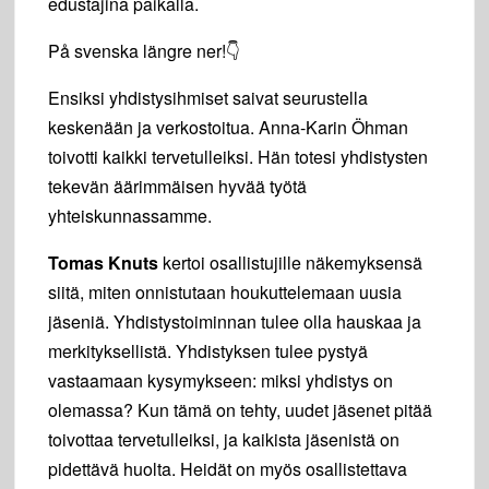
edustajina paikalla.
På svenska längre ner!👇
Ensiksi yhdistysihmiset saivat seurustella
keskenään ja verkostoitua. Anna-Karin Öhman
toivotti kaikki tervetulleiksi. Hän totesi yhdistysten
tekevän äärimmäisen hyvää työtä
yhteiskunnassamme.
Tomas Knuts
kertoi osallistujille näkemyksensä
siitä, miten onnistutaan houkuttelemaan uusia
jäseniä. Yhdistystoiminnan tulee olla hauskaa ja
merkityksellistä. Yhdistyksen tulee pystyä
vastaamaan kysymykseen: miksi yhdistys on
olemassa? Kun tämä on tehty, uudet jäsenet pitää
toivottaa tervetulleiksi, ja kaikista jäsenistä on
pidettävä huolta. Heidät on myös osallistettava