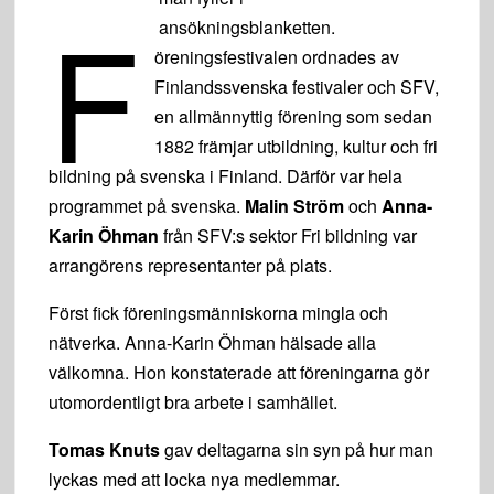
F
ansökningsblanketten.
öreningsfestivalen ordnades av
Finlandssvenska festivaler och SFV,
en allmännyttig förening som sedan
1882 främjar utbildning, kultur och fri
bildning på svenska i Finland. Därför var hela
programmet på svenska.
Malin Ström
och
Anna-
Karin Öhman
från SFV:s sektor Fri bildning var
arrangörens representanter på plats.
Först fick föreningsmänniskorna mingla och
nätverka. Anna-Karin Öhman hälsade alla
välkomna. Hon konstaterade att föreningarna gör
utomordentligt bra arbete i samhället.
Tomas Knuts
gav deltagarna sin syn på hur man
lyckas med att locka nya medlemmar.