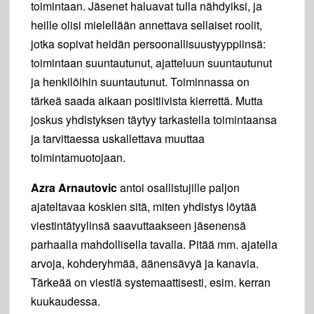
toimintaan. Jäsenet haluavat tulla nähdyiksi, ja
heille olisi mielellään annettava sellaiset roolit,
jotka sopivat heidän persoonallisuustyyppiinsä:
toimintaan suuntautunut, ajatteluun suuntautunut
ja henkilöihin suuntautunut. Toiminnassa on
tärkeä saada aikaan positiivista kierrettä. Mutta
joskus yhdistyksen täytyy tarkastella toimintaansa
ja tarvittaessa uskallettava muuttaa
toimintamuotojaan.
Azra Arnautovic
antoi osallistujille paljon
ajateltavaa koskien sitä, miten yhdistys löytää
viestintätyylinsä saavuttaakseen jäsenensä
parhaalla mahdollisella tavalla. Pitää mm. ajatella
arvoja, kohderyhmää, äänensävyä ja kanavia.
Tärkeää on viestiä systemaattisesti, esim. kerran
kuukaudessa.