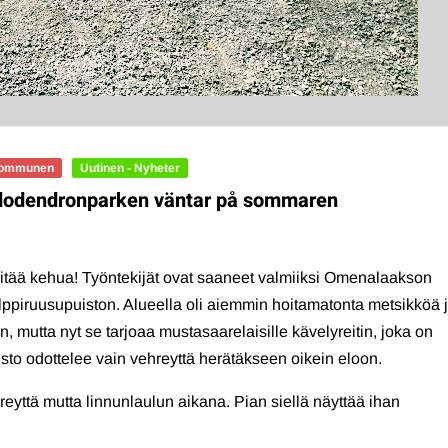
 kommunen
Uutinen - Nyheter
ododendronparken väntar på sommaren
itää kehua! Työntekijät ovat saaneet valmiiksi Omenalaakson
 Alppiruusupuiston. Alueella oli aiemmin hoitamatonta metsikköä 
 mutta nyt se tarjoaa mustasaarelaisille kävelyreitin, joka on
isto odottelee vain vehreyttä herätäkseen oikein eloon.
reyttä mutta linnunlaulun aikana. Pian siellä näyttää ihan