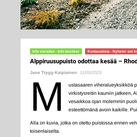
Info vierailee - Info besöker
Kuntauutisia - Nyheter om
Alppiruusupuisto odottaa kesää – Rh
Jane Trygg-Kaipiainen
11/05/2025
M
ustasaaren viheralueyksikköä p
virkistysreitin kauniin jatkeen,
vesaikkoa ojan molemmin puolin,
esteettömänä avoin kaikille. Pu
Alla on kuvia, jotka on otettu puistossa ennen veh
toisenlaiselta.