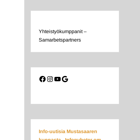
Yhteistyökumppanit –
Samarbetspartners
Facebook
Instagram
YouTube
Google
Info-uutisia Mustasaaren
kunnasta - Infonyheter om