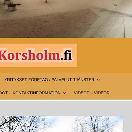
INFO-
Infoa
Mustasaaresta
MUSTAS
– Information
YRITYKSET-FÖRETAG / PALVELUT-TJÄNSTER
om Korsholm
KORSHO
DOT – KONTAKTINFORMATION
VIDEOT – VIDEOR