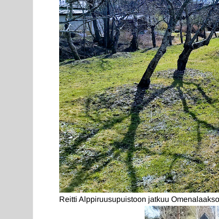
Reitti Alppiruusupuistoon jatkuu Omenalaaksos