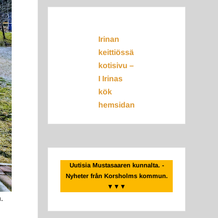
Irinan
keittiössä
kotisivu –
I Irinas
kök
hemsidan
Uutisia Mustasaaren kunnalta. -
Nyheter från Korsholms kommun.
▼▼▼
.