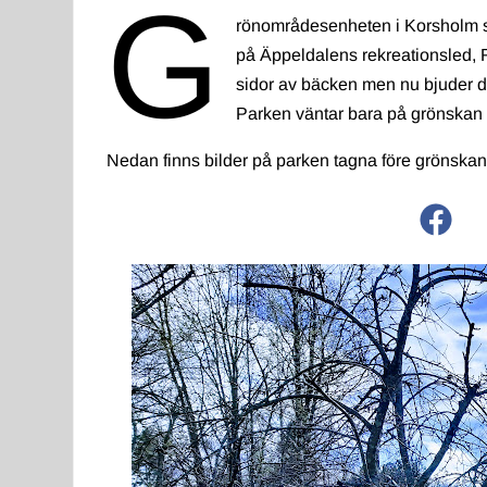
G
rönområdesenheten i Korsholm ska
på Äppeldalens rekreationsled, 
sidor av bäcken men nu bjuder de
Parken väntar bara på grönskan så 
Nedan finns bilder på parken tagna före grönskan