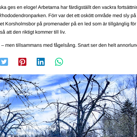
 ges en eloge! Arbetarna har färdigställt den vackra fortsättn
Rhododendronparken. Förr var det ett oskött område med sly på
t Korsholmsbor på promenader på en led som är tillgänglig för 
att den riktigt kommer till liv.
 – men tillsammans med fågelsång. Snart ser den helt annorlun