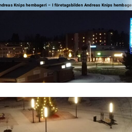
hembageri – I företagsbilden Andreas Knips hembageri
Yrity