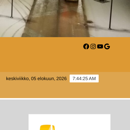
Facebook
Instagram
YouTube
Google
AARI-
keskiviikko, 05 elokuun, 2026
7:44:26 AM
LM.FI