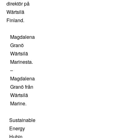
direktör på
Wärtsilä
Finland.
Magdalena
Granö
Wärtsilä
Marinesta.
–
Magdalena
Granö från
Wärtsilä
Marine.
Sustainable
Energy
Hubin