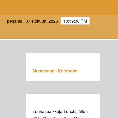
AARI-
perjantai, 07 elokuun, 2026
10:19:37 PM
LM.FI
Mustasaari
-
Korsholm
Lounaspaikkoja-Lunchställen