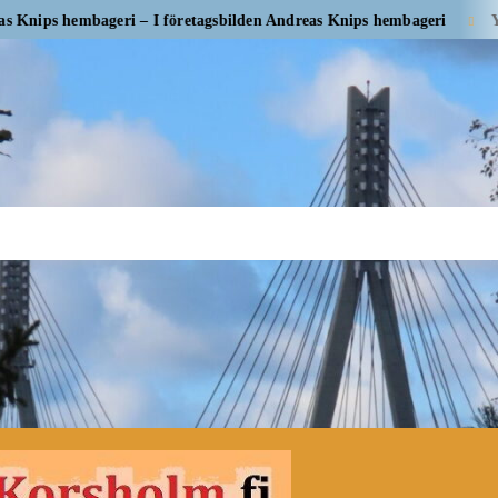
embageri – I företagsbilden Andreas Knips hembageri
Yrityskuvas