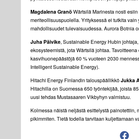
Magdalena Granö
Wärtsilä Marinesta nosti esiin
meriteollisuuspuolella. Yrityksessä ei tutkita va
mahdollisuudet tulevaisuudessa. Aurora Botnia on 
Juha Päivike
, Sustainable Energy Hubin johtaja,
ekosysteemistä, jota Wärtsilä johtaa. Tavoitte
kasvihuonepäästöjä 60 % vuoteen 2030 menness
Intelligent Sustainable Energy).
Hitachi Energy Finlandin talouspäällikkö
Jukka 
Hitachilla on Suomessa 650 työntekijää, joista 8
uusi tehdas Mustasaaren Vikbyhyn valmistuu.
Kolmessa näistä neljästä esittelystä painotettiin,
pikimmiten. Tietä todella tarvitaan kuljettamaan va