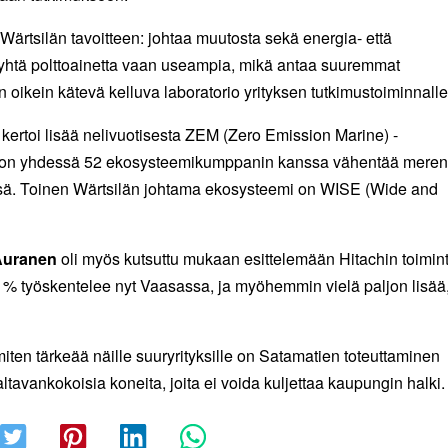
 Wärtsilän tavoitteen: johtaa muutosta sekä energia- että
in yhtä polttoainetta vaan useampia, mikä antaa suuremmat
oikein kätevä kelluva laboratorio yrityksen tutkimustoiminnalle
 kertoi lisää nelivuotisesta ZEM (Zero Emission Marine) -
ena on yhdessä 52 ekosysteemikumppanin kanssa vähentää mere
ä. Toinen Wärtsilän johtama ekosysteemi on WISE (Wide and
Auranen
oli myös kutsuttu mukaan esittelemään Hitachin toimin
5 % työskentelee nyt Vaasassa, ja myöhemmin vielä paljon lisää
 miten tärkeää näille suuryrityksille on Satamatien toteuttaminen
ltavankokoisia koneita, joita ei voida kuljettaa kaupungin halki.