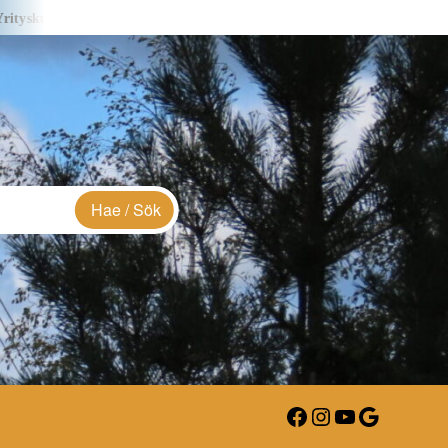
sa S&J Creations – i företagsbild
Yrityskuvassa Lialia -i företags
Facebook
Instagram
YouTube
Google