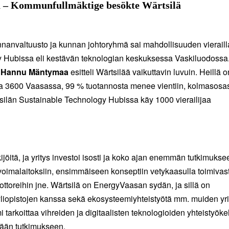
sä – Kommunfullmäktige besökte Wärtsilä
anvaltuusto ja kunnan johtoryhmä sai mahdollisuuden vieraill
y Hubissa eli kestävän teknologian keskuksessa Vaskiluodossa
a
Hannu Mäntymaa
esitteli Wärtsilää vaikuttavin luvuin. Heillä o
sta 3600 Vaasassa, 99 % tuotannosta menee vientiin, kolmasosa
tsilän Sustainable Technology Hubissa käy 1000 vierailijaa
jöitä, ja yritys investoi isosti ja koko ajan enemmän tutkimukse
 voimalaitoksiin, ensimmäiseen konseptiin vetykaasulla toimivas
ttoreihin jne. Wärtsilä on EnergyVaasan sydän, ja sillä on
yliopistojen kanssa sekä ekosysteemiyhteistyötä mm. muiden yri
 tarkoittaa vihreiden ja digitaalisten teknologioiden yhteistyök
ävään tutkimukseen.