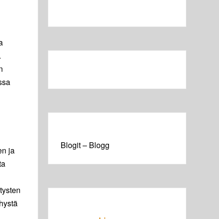
a
.
n
ssa
Blogit – Blogg
en ja
ta
tysten
ehystä