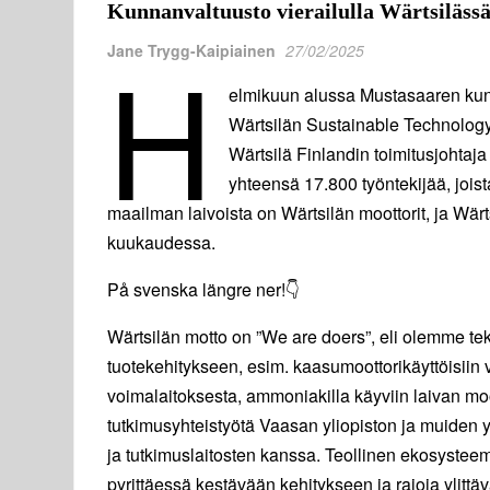
Kunnanvaltuusto vierailulla Wärtsiläs
H
Jane Trygg-Kaipiainen
27/02/2025
elmikuun alussa Mustasaaren kunn
Wärtsilän Sustainable Technolog
Wärtsilä Finlandin toimitusjohtaj
yhteensä 17.800 työntekijää, joi
maailman laivoista on Wärtsilän moottorit, ja Wär
kuukaudessa.
På svenska längre ner!👇
Wärtsilän motto on ”We are doers”, eli olemme teki
tuotekehitykseen, esim. kaasumoottorikäyttöisiin
voimalaitoksesta, ammoniakilla käyviin laivan moo
tutkimusyhteistyötä Vaasan yliopiston ja muiden 
ja tutkimuslaitosten kanssa. Teollinen ekosysteemi
pyrittäessä kestävään kehitykseen ja rajoja ylitt