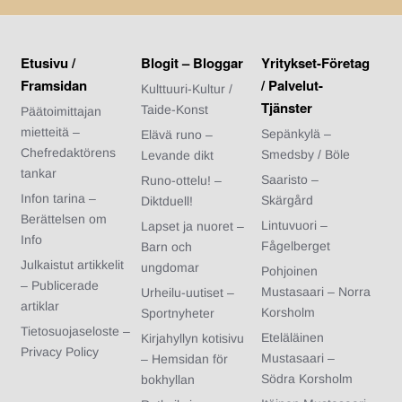
Etusivu /
Blogit – Bloggar
Yritykset-Företag
Framsidan
/ Palvelut-
Kulttuuri-Kultur /
Tjänster
Taide-Konst
Päätoimittajan
mietteitä –
Sepänkylä –
Elävä runo –
Chefredaktörens
Smedsby / Böle
Levande dikt
tankar
Saaristo –
Runo-ottelu! –
Infon tarina –
Skärgård
Diktduell!
Berättelsen om
Lintuvuori –
Lapset ja nuoret –
Info
Fågelberget
Barn och
Julkaistut artikkelit
ungdomar
Pohjoinen
– Publicerade
Mustasaari – Norra
Urheilu-uutiset –
artiklar
Korsholm
Sportnyheter
Tietosuojaseloste –
Eteläläinen
Kirjahyllyn kotisivu
Privacy Policy
Mustasaari –
– Hemsidan för
Södra Korsholm
bokhyllan