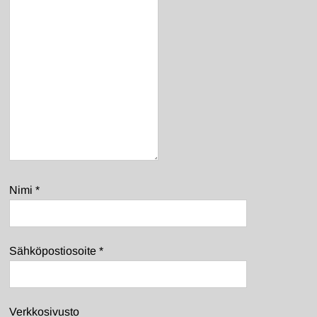
Nimi
*
Sähköpostiosoite
*
Verkkosivusto