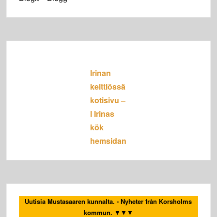
Irinan
keittiössä
kotisivu –
I Irinas
kök
hemsidan
Uutisia Mustasaaren kunnalta. - Nyheter från Korsholms
kommun.
▼▼▼