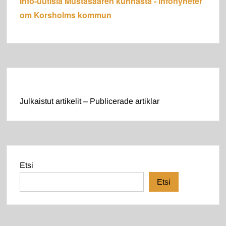
Info-uutisia Mustasaaren kunnasta - Infonyheter
om Korsholms kommun
Julkaistut artikelit – Publicerade artiklar
Etsi
Etsi