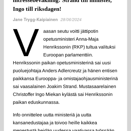
intressebevakning: Strand till minister,
Ingo till riksdagen!
Jane Trygg-Kaipiainen
28/06/2024
V
aasan seutu voitti jättipotin
opetusministeri Anna-Maja
Henrikssonin (RKP) tultua valituksi
Euroopan parlamenttiin.
Henrikssonin paikan opetusministerinä sai uusi
puoluejohtaja Anders Adlercreutz ja hänen entisen
paikkansa Eurooppa- ja omistajaohjausministerinä
sai vaasalainen Joakim Strand. Mustasaarelainen
Christoffer Ingo Miekan kylästä sai Henrikssonin
paikan eduskunnassa.
Info onnittelee uutta ministeriä ja uutta
kansanedustajaa ja toivoo heille kaikkea
menestystä heidän uudessa vaativassa työssään.