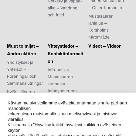
Itäinen Mustasaari
Retkeily ja vapaa-
– Öster Korsholm
aika – Vandring
och fritid
Mustasaaren
lähialue –
Korsholms
närområde
Muut toimijat –
Yhteystiedot –
Videot – Videor
Andra aktörer
Kontaktinformati
on
Yhdistykset ja
Yhteisöt –
Info-uutisia
Föreningar och
Mustasaaren
Sammanslutningar
kunnasta –
Infonyheter om
Kylät – Byarna
Korsholms
Urheiluseurat –
Käytämme sivustollamme evästeitä antamaan sinulle parhaan
kommun
Idrottsföreningar
mahdollisen
Arvonnan säännöt
kokemuksen muistamalla sinun mieltymyksesi ja toistuvat
Nuoriso- ja
vierailusi.
– Regler för
kotiseutuyhdistykse
Klikkaamalla "Hyväksy kaikki" hyväksyt kaikkien evästeiden
tävlingen
t – Ungdoms- och
käytön.
Voit myös käydä evästeasetuksissa muuttamassa evästeitä.