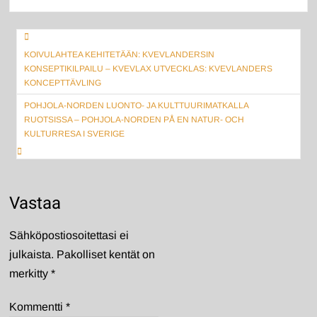
Artikkelien
selaus
KOIVULAHTEA KEHITETÄÄN: KVEVLANDERSIN
KONSEPTIKILPAILU – KVEVLAX UTVECKLAS: KVEVLANDERS
KONCEPTTÄVLING
POHJOLA-NORDEN LUONTO- JA KULTTUURIMATKALLA
RUOTSISSA – POHJOLA-NORDEN PÅ EN NATUR- OCH
KULTURRESA I SVERIGE
Vastaa
Sähköpostiosoitettasi ei
julkaista.
Pakolliset kentät on
merkitty
*
Kommentti
*