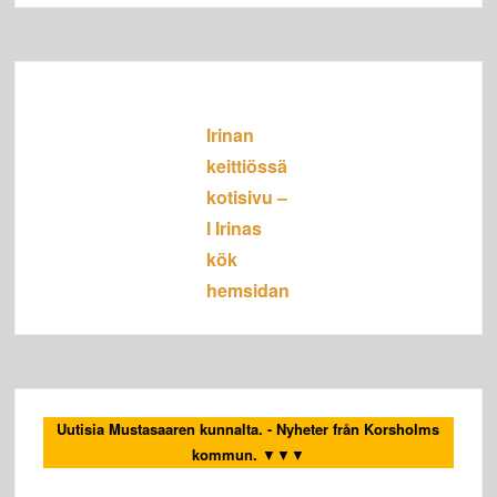
Irinan
keittiössä
kotisivu –
I Irinas
kök
hemsidan
Uutisia Mustasaaren kunnalta. - Nyheter från Korsholms
kommun.
▼▼▼