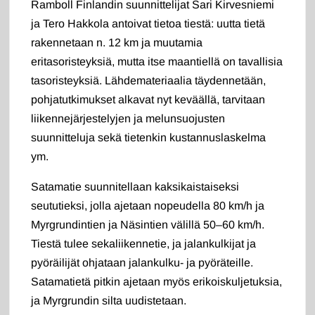
Ramboll Finlandin suunnittelijat Sari Kirvesniemi
ja Tero Hakkola antoivat tietoa tiestä: uutta tietä
rakennetaan n. 12 km ja muutamia
eritasoristeyksiä, mutta itse maantiellä on tavallisia
tasoristeyksiä. Lähdemateriaalia täydennetään,
pohjatutkimukset alkavat nyt keväällä, tarvitaan
liikennejärjestelyjen ja melunsuojusten
suunnitteluja sekä tietenkin kustannuslaskelma
ym.
Satamatie suunnitellaan kaksikaistaiseksi
seututieksi, jolla ajetaan nopeudella 80 km/h ja
Myrgrundintien ja Näsintien välillä 50–60 km/h.
Tiestä tulee sekaliikennetie, ja jalankulkijat ja
pyöräilijät ohjataan jalankulku- ja pyöräteille.
Satamatietä pitkin ajetaan myös erikoiskuljetuksia,
ja Myrgrundin silta uudistetaan.