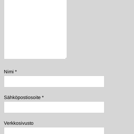
Nimi
*
Sähköpostiosoite
*
Verkkosivusto