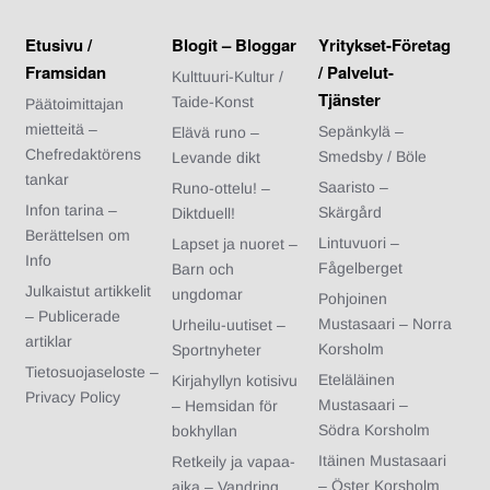
Etusivu /
Blogit – Bloggar
Yritykset-Företag
Framsidan
/ Palvelut-
Kulttuuri-Kultur /
Tjänster
Taide-Konst
Päätoimittajan
mietteitä –
Sepänkylä –
Elävä runo –
Chefredaktörens
Smedsby / Böle
Levande dikt
tankar
Saaristo –
Runo-ottelu! –
Infon tarina –
Skärgård
Diktduell!
Berättelsen om
Lintuvuori –
Lapset ja nuoret –
Info
Fågelberget
Barn och
Julkaistut artikkelit
ungdomar
Pohjoinen
– Publicerade
Mustasaari – Norra
Urheilu-uutiset –
artiklar
Korsholm
Sportnyheter
Tietosuojaseloste –
Eteläläinen
Kirjahyllyn kotisivu
Privacy Policy
Mustasaari –
– Hemsidan för
Södra Korsholm
bokhyllan
Itäinen Mustasaari
Retkeily ja vapaa-
– Öster Korsholm
aika – Vandring