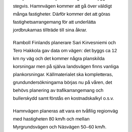
stegvis. Hamnvägen kommer att gå över väldigt
många fastigheter. Därför kommer det att göras
fastighetsarrangemang för att underlätta
jordbrukarnas tillträde till sina åkrar.
Ramboll Finlands planerare Sari Kirvesniemi och
Tero Hakkola gav data om vägen: det byggs ca 12
km ny väg och det kommer några planskilda
korsningar men på själva landsvägen finns vanliga
plankorsningar. Källmaterialet ska kompletteras,
grundundersökningarna börjas nu på våren, det
behövs planering av trafikarrangemang och
bullerskydd samt förstås en kostnadskalkyl o.s.v.
Hamnvägen planeras att vara en tvåfilig regionväg
med hastigheten 80 km/h och mellan
Myrgrundsvägen och Näsvägen 50–60 km/h.