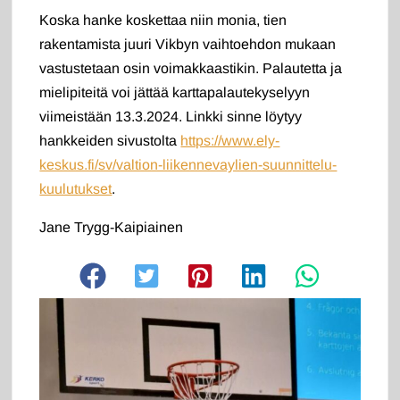
Koska hanke koskettaa niin monia, tien
rakentamista juuri Vikbyn vaihtoehdon mukaan
vastustetaan osin voimakkaastikin. Palautetta ja
mielipiteitä voi jättää karttapalautekyselyyn
viimeistään 13.3.2024. Linkki sinne löytyy
hankkeiden sivustolta
https://www.ely-
keskus.fi/sv/valtion-liikennevaylien-suunnittelu-
kuulutukset
.
Jane Trygg-Kaipiainen