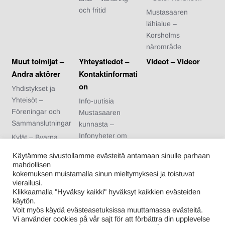
och fritid
Mustasaaren
lähialue –
Korsholms
närområde
Muut toimijat –
Yhteystiedot –
Videot – Videor
Andra aktörer
Kontaktinformati
on
Yhdistykset ja
Yhteisöt –
Info-uutisia
Föreningar och
Mustasaaren
Sammanslutningar
kunnasta –
Infonyheter om
Kylät – Byarna
Korsholms
Urheiluseurat –
Käytämme sivustollamme evästeitä antamaan sinulle parhaan
kommun
Idrottsföreningar
mahdollisen
Arvonnan säännöt
kokemuksen muistamalla sinun mieltymyksesi ja toistuvat
Nuoriso- ja
vierailusi.
– Regler för
kotiseutuyhdistykse
Klikkaamalla "Hyväksy kaikki" hyväksyt kaikkien evästeiden
tävlingen
t – Ungdoms- och
käytön.
Voit myös käydä evästeasetuksissa muuttamassa evästeitä.
hembygdsförening
Vi använder cookies på vår sajt för att förbättra din upplevelse
ar