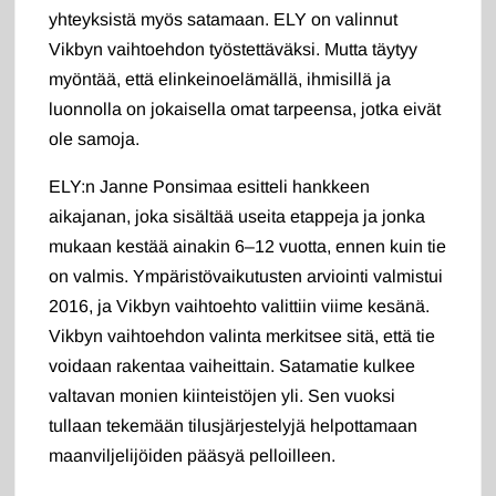
yhteyksistä myös satamaan. ELY on valinnut
Vikbyn vaihtoehdon työstettäväksi. Mutta täytyy
myöntää, että elinkeinoelämällä, ihmisillä ja
luonnolla on jokaisella omat tarpeensa, jotka eivät
ole samoja.
ELY:n Janne Ponsimaa esitteli hankkeen
aikajanan, joka sisältää useita etappeja ja jonka
mukaan kestää ainakin 6–12 vuotta, ennen kuin tie
on valmis. Ympäristövaikutusten arviointi valmistui
2016, ja Vikbyn vaihtoehto valittiin viime kesänä.
Vikbyn vaihtoehdon valinta merkitsee sitä, että tie
voidaan rakentaa vaiheittain. Satamatie kulkee
valtavan monien kiinteistöjen yli. Sen vuoksi
tullaan tekemään tilusjärjestelyjä helpottamaan
maanviljelijöiden pääsyä pelloilleen.