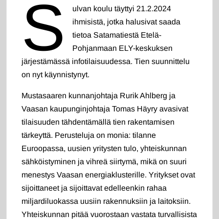
S
ulvan koulu täyttyi 21.2.2024
ihmisistä, jotka halusivat saada
tietoa Satamatiestä Etelä-
Pohjanmaan ELY-keskuksen
järjestämässä infotilaisuudessa. Tien suunnittelu
on nyt käynnistynyt.
Mustasaaren kunnanjohtaja Rurik Ahlberg ja
Vaasan kaupunginjohtaja Tomas Häyry avasivat
tilaisuuden tähdentämällä tien rakentamisen
tärkeyttä. Perusteluja on monia: tilanne
Euroopassa, uusien yritysten tulo, yhteiskunnan
sähköistyminen ja vihreä siirtymä, mikä on suuri
menestys Vaasan energiaklusterille. Yritykset ovat
sijoittaneet ja sijoittavat edelleenkin rahaa
miljardiluokassa uusiin rakennuksiin ja laitoksiin.
Yhteiskunnan pitää vuorostaan vastata turvallisista