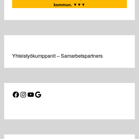
kommun.
▼▼▼
Yhteistyökumppanit – Samarbetspartners
Facebook
Instagram
YouTube
Google