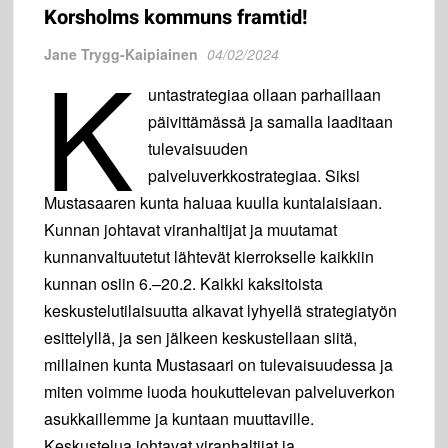
Korsholms kommuns framtid!
K
Jane Trygg-Kaipiainen
04/02/2024
untastrategiaa ollaan parhaillaan
päivittämässä ja samalla laaditaan
tulevaisuuden
palveluverkkostrategiaa. Siksi
Mustasaaren kunta haluaa kuulla kuntalaisiaan.
Kunnan johtavat viranhaltijat ja muutamat
kunnanvaltuutetut lähtevät kierrokselle kaikkiin
kunnan osiin 6.–20.2. Kaikki kaksitoista
keskustelutilaisuutta alkavat lyhyellä strategiatyön
esittelyllä, ja sen jälkeen keskustellaan siitä,
millainen kunta Mustasaari on tulevaisuudessa ja
miten voimme luoda houkuttelevan palveluverkon
asukkaillemme ja kuntaan muuttaville.
Keskustelua johtavat viranhaltijat ja