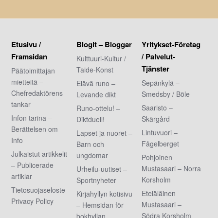
Etusivu /
Blogit – Bloggar
Yritykset-Företag
Framsidan
/ Palvelut-
Kulttuuri-Kultur /
Tjänster
Taide-Konst
Päätoimittajan
mietteitä –
Sepänkylä –
Elävä runo –
Chefredaktörens
Smedsby / Böle
Levande dikt
tankar
Saaristo –
Runo-ottelu! –
Infon tarina –
Skärgård
Diktduell!
Berättelsen om
Lintuvuori –
Lapset ja nuoret –
Info
Fågelberget
Barn och
Julkaistut artikkelit
ungdomar
Pohjoinen
– Publicerade
Mustasaari – Norra
Urheilu-uutiset –
artiklar
Korsholm
Sportnyheter
Tietosuojaseloste –
Eteläläinen
Kirjahyllyn kotisivu
Privacy Policy
Mustasaari –
– Hemsidan för
Södra Korsholm
bokhyllan