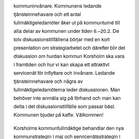
kommuninvånare. Kommunens ledande
tjänsteinnehavare och ett antal
fullmäktigeledamöter åker ut på kommunturné till
alla delar av kommunen under tiden 6.–20.2. De
tolv diskussionstillfällena börjar med en kort
presentation om strategiarbetet och därefter blir det
diskussion om hurdan kommun Korsholm ska vara
i framtiden och hur vi kan skapa ett attraktivt
servicenät för inflyttare och invånare. Ledande
tjänsteinnehavare och några av
fullmäktigeledamöterna leder diskussionen. Man
behöver inte anmäla sig på förhand och man kan
delta i det diskussionstillfälle som passar bäst.
Kommunen bjuder på kaffe. Välkommen!
Korsholms kommunfullmäktige behandlar den nya
kommunstrategin i maj och servicenätsstrategin i