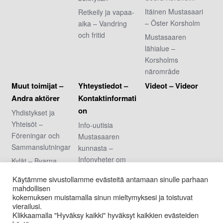
Itäinen Mustasaari
Retkeily ja vapaa-
– Öster Korsholm
aika – Vandring
och fritid
Mustasaaren
lähialue –
Korsholms
närområde
Muut toimijat –
Yhteystiedot –
Videot – Videor
Andra aktörer
Kontaktinformati
on
Yhdistykset ja
Yhteisöt –
Info-uutisia
Föreningar och
Mustasaaren
Sammanslutningar
kunnasta –
Infonyheter om
Kylät – Byarna
Korsholms
Urheiluseurat –
Käytämme sivustollamme evästeitä antamaan sinulle parhaan
kommun
Idrottsföreningar
mahdollisen
Arvonnan säännöt
kokemuksen muistamalla sinun mieltymyksesi ja toistuvat
Nuoriso- ja
vierailusi.
– Regler för
kotiseutuyhdistykse
Klikkaamalla "Hyväksy kaikki" hyväksyt kaikkien evästeiden
tävlingen