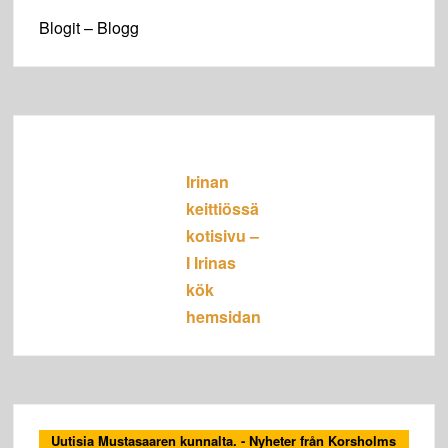
Blogit – Blogg
Irinan
keittiössä
kotisivu –
I Irinas
kök
hemsidan
Uutisia Mustasaaren kunnalta. - Nyheter från Korsholms