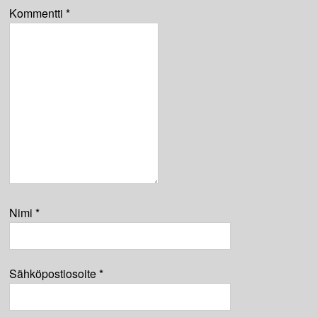
Kommentti
*
Nimi
*
Sähköpostiosoite
*