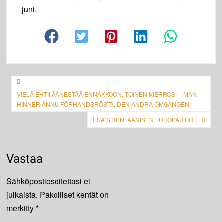
juni.
Artikkelien
selaus
VIELÄ EHTII ÄÄNESTÄÄ ENNAKKOON, TOINEN KIERROS! – MAN
HINNER ÄNNU FÖRHANDSRÖSTA, DEN ANDRA OMGÅNGEN!
ESA SIREN: ÄÄNISEN TUHOPARTIOT
Vastaa
Sähköpostiosoitettasi ei
julkaista.
Pakolliset kentät on
merkitty
*