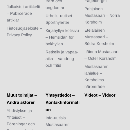
Fågelberget
Barn och
Julkaistut artikkelit
ungdomar
Pohjoinen
– Publicerade
Mustasaari – Norra
Urheilu-uutiset –
artiklar
Korsholm
Sportnyheter
Tietosuojaseloste –
Eteläläinen
Kirjahyllyn kotisivu
Privacy Policy
Mustasaari –
– Hemsidan för
Södra Korsholm
bokhyllan
Itäinen Mustasaari
Retkeily ja vapaa-
– Öster Korsholm
aika – Vandring
och fritid
Mustasaaren
lähialue –
Korsholms
närområde
Muut toimijat –
Yhteystiedot –
Videot – Videor
Andra aktörer
Kontaktinformati
on
Yhdistykset ja
Yhteisöt –
Info-uutisia
Föreningar och
Mustasaaren