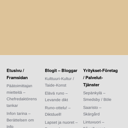
Etusivu /
Blogit – Bloggar
Yritykset-Företag
Framsidan
/ Palvelut-
Kulttuuri-Kultur /
Tjänster
Taide-Konst
Päätoimittajan
mietteitä –
Sepänkylä –
Elävä runo –
Chefredaktörens
Smedsby / Böle
Levande dikt
tankar
Saaristo –
Runo-ottelu! –
Infon tarina –
Skärgård
Diktduell!
Berättelsen om
Lintuvuori –
Lapset ja nuoret –
Info