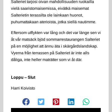
Salteriet tarjosi oivan mahdollisuuden ruokailla
vielä saaristomaisemissa, eivätkä maisemat
Salterietin terassilta ole lainkaan huonot,
puhumattakaan aterioista, jotka siellä nautimme.
Eftersom utflykten var lång och det var länge sen vi
åt vår matsäck bjöd sommarrestaurangen Salteriet
på en möjlighet att ännu äta i skärgårdslandskap.
Vyerna från terrassen på Salteriet är inte alls
dåliga, inte heller maträtter som vi åt där.
Loppu – Slut
Harri Koivisto