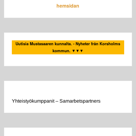
hemsidan
Uutisia Mustasaaren kunnalta. - Nyheter från Korsholms
kommun.
▼▼▼
Yhteistyökumppanit – Samarbetspartners