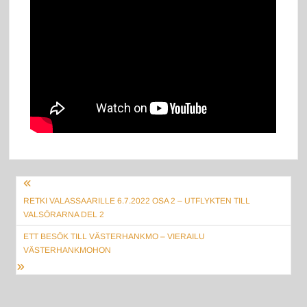
Artikkelien
RETKI VALASSAARILLE 6.7.2022 OSA 2 – UTFLYKTEN TILL
selaus
VALSÖRARNA DEL 2
ETT BESÖK TILL VÄSTERHANKMO – VIERAILU
VÄSTERHANKMOHON