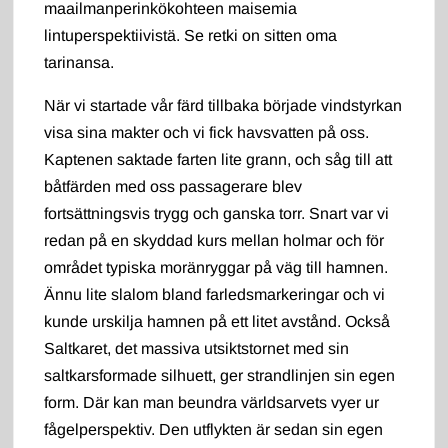
maailmanperinkökohteen maisemia
lintuperspektiivistä. Se retki on sitten oma
tarinansa.
När vi startade vår färd tillbaka började vindstyrkan
visa sina makter och vi fick havsvatten på oss.
Kaptenen saktade farten lite grann, och såg till att
båtfärden med oss passagerare blev
fortsättningsvis trygg och ganska torr. Snart var vi
redan på en skyddad kurs mellan holmar och för
området typiska moränryggar på väg till hamnen.
Ännu lite slalom bland farledsmarkeringar och vi
kunde urskilja hamnen på ett litet avstånd. Också
Saltkaret, det massiva utsiktstornet med sin
saltkarsformade silhuett, ger strandlinjen sin egen
form. Där kan man beundra världsarvets vyer ur
fågelperspektiv. Den utflykten är sedan sin egen