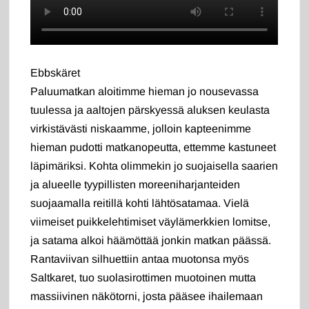
Ebbskäret
Paluumatkan aloitimme hieman jo nousevassa
tuulessa ja aaltojen pärskyessä aluksen keulasta
virkistävästi niskaamme, jolloin kapteenimme
hieman pudotti matkanopeutta, ettemme kastuneet
läpimäriksi. Kohta olimmekin jo suojaisella saarien
ja alueelle tyypillisten moreeniharjanteiden
suojaamalla reitillä kohti lähtösatamaa. Vielä
viimeiset puikkelehtimiset väylämerkkien lomitse,
ja satama alkoi häämöttää jonkin matkan päässä.
Rantaviivan silhuettiin antaa muotonsa myös
Saltkaret, tuo suolasirottimen muotoinen mutta
massiivinen näkötorni, josta pääsee ihailemaan