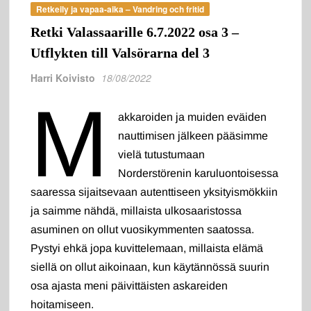
Retkeily ja vapaa-aika – Vandring och fritid
Retki Valassaarille 6.7.2022 osa 3 –
Utflykten till Valsörarna del 3
Harri Koivisto
18/08/2022
M
akkaroiden ja muiden eväiden
nauttimisen jälkeen pääsimme
vielä tutustumaan
Norderstörenin karuluontoisessa
saaressa sijaitsevaan autenttiseen yksityismökkiin
ja saimme nähdä, millaista ulkosaaristossa
asuminen on ollut vuosikymmenten saatossa.
Pystyi ehkä jopa kuvittelemaan, millaista elämä
siellä on ollut aikoinaan, kun käytännössä suurin
osa ajasta meni päivittäisten askareiden
hoitamiseen.